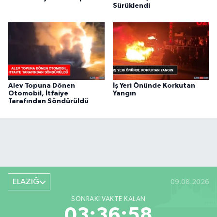
Sürüklendi
Alev Topuna Dönen
İş Yeri Önünde Korkutan
Otomobil, İtfaiye
Yangın
Tarafından Söndürüldü
ELAZIĞ
09.08.2026
SONRAKI VAKTE KALAN
03:36:57