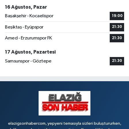
16 Ağustos, Pazar
Başakşehir - Kocaelispor
19:00
Beşiktaş - Eyüpspor
21:30
Amed - Erzurumspor FK
21:30
17 Ağustos, Pazartesi
Samsunspor - Göztepe
21:30
elazigsonhabercom, yepyeni temasıyla sizleri buluştururken,