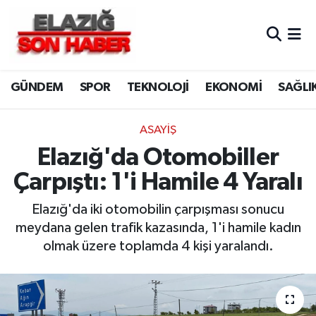
CANLI YAYIN
Merkez Hava Durumu
GÜNDEM
SPOR
TEKNOLOJİ
EKONOMİ
SAĞLI
ASAYİŞ
Merkez Trafik Yoğunluk Haritası
BİLİM VE TEKNOLOJİ
Süper Lig Puan Durumu ve Fikstür
ASAYİŞ
Elazığ'da Otomobiller
DÜNYA
Tüm Manşetler
Çarpıştı: 1'i Hamile 4 Yaralı
EĞİTİM
Son Dakika Haberleri
Elazığ'da iki otomobilin çarpışması sonucu
meydana gelen trafik kazasında, 1'i hamile kadın
EKONOMİ
Haber Arşivi
olmak üzere toplamda 4 kişi yaralandı.
ELAZIĞ
GENEL