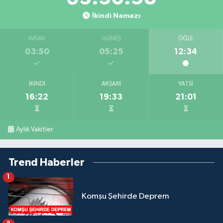
İkindi Namazı
İMSAK
GÜNEŞ
ÖĞLE
03:50
05:25
12:34
İKINDI
AKŞAM
YATSI
16:22
19:33
21:01
Aylık Vakitler
Trend Haberler
1
Komşu Şehirde Deprem