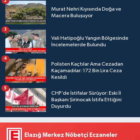
2
Murat Nehri Kıyısında Doğa ve
Macera Buluşuyor
3
Vali Hatipoğlu Yangın Bölgesinde
İncelemelerde Bulundu
4
Polisten Kaçtılar Ama Cezadan
Kaçamadılar: 172 Bin Lira Ceza
Kesildi
5
CHP’de İstifalar Sürüyor: Eski İl
Başkanı Şirinocak İstifa Ettiğini
Duyurdu
Elazığ Merkez Nöbetçi Eczaneler