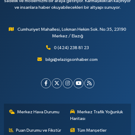
sadelik ve modernizmi bir araya getiriyor. Karmaşıklıktan kaçınıyor
ve insanlara haber okuyabilecekleri bir altyapı sunuyor.
Cumhuriyet Mahallesi, Lokman Hekim Sok. No:35, 23190
Merkez / Elazığ
0 (424) 238 81 23
bilgi@elazigsonhaber.com
Merkez Hava Durumu
Merkez Trafik Yoğunluk
Haritası
Puan Durumu ve Fikstür
Tüm Manşetler