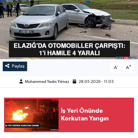
GÜNDEM
HABERDE İNSAN
KÜLTÜR-SANAT
MAGAZİN
Paylaş
-
+
A
A
MEDYA
Muhammed Yadin Yılmaz
28.05.2026 - 11:03
ÖZEL HABER
POLİTİKA
İş Yeri Önünde
Korkutan Yangın
SAĞLIK
SİYASET