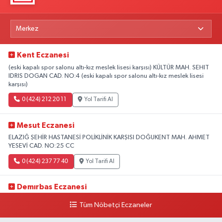
Kent Eczanesi
(eski kapalı spor salonu altı-kız meslek lisesi karşısı) KÜLTÜR MAH. SEHIT
IDRIS DOGAN CAD. NO:4 (eski kapalı spor salonu altı-kız meslek lisesi
karşısı)
0 (424) 212 20 11
Yol Tarifi Al
Mesut Eczanesi
ELAZIĞ ŞEHİR HASTANESİ POLİKLİNİK KARŞISI DOĞUKENT MAH. AHMET
YESEVİ CAD. NO:25 CC
0 (424) 237 77 40
Yol Tarifi Al
Demırbas Eczanesi
1.HARPUT CAD. NO:9 C
Tüm Nöbetçi Eczaneler
0 (424) 233 64 63
Yol Tarifi Al