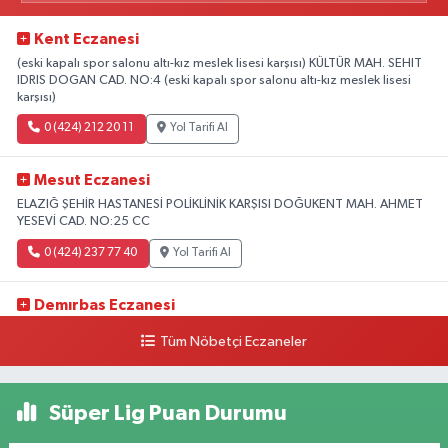
Kent Eczanesi
(eski kapalı spor salonu altı-kız meslek lisesi karşısı) KÜLTÜR MAH. SEHIT
IDRIS DOGAN CAD. NO:4 (eski kapalı spor salonu altı-kız meslek lisesi
karşısı)
0 (424) 212 20 11
Yol Tarifi Al
Mesut Eczanesi
ELAZIĞ ŞEHİR HASTANESİ POLİKLİNİK KARŞISI DOĞUKENT MAH. AHMET
YESEVİ CAD. NO:25 CC
0 (424) 237 77 40
Yol Tarifi Al
Demırbas Eczanesi
1.HARPUT CAD. NO:9 C
Tüm Nöbetçi Eczaneler
0 (424) 233 64 63
Yol Tarifi Al
Süper Lig Puan Durumu
Özen Eczanesi
ABDULLAHPAŞA MAH.YOLU ÜZERİ ANADOLU HASTANESİ YAN TARAFI