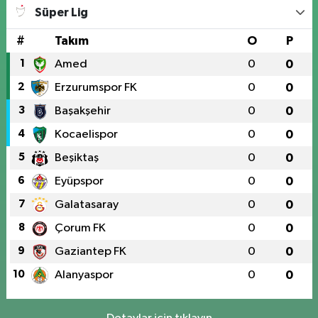
Ataşehir Mah. Malatya Cad. No:105
Süper Lig
0 (424) 238 66 66
Yol Tarifi Al
#
Takım
O
P
1
Amed
0
0
2
Erzurumspor FK
0
0
3
Başakşehir
0
0
4
Kocaelispor
0
0
5
Beşiktaş
0
0
6
Eyüpspor
0
0
7
Galatasaray
0
0
8
Çorum FK
0
0
9
Gaziantep FK
0
0
10
Alanyaspor
0
0