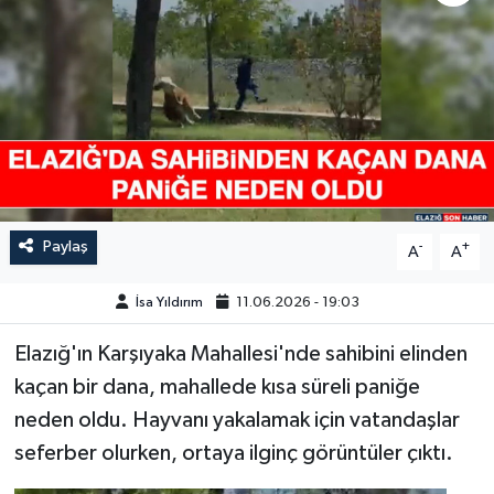
GÜNDEM
HABERDE İNSAN
KÜLTÜR-SANAT
MAGAZİN
Paylaş
-
+
A
A
MEDYA
İsa Yıldırım
11.06.2026 - 19:03
ÖZEL HABER
Elazığ'ın Karşıyaka Mahallesi'nde sahibini elinden
POLİTİKA
kaçan bir dana, mahallede kısa süreli paniğe
neden oldu. Hayvanı yakalamak için vatandaşlar
SAĞLIK
seferber olurken, ortaya ilginç görüntüler çıktı.
SİYASET