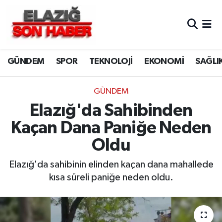
CANLI YAYIN
Merkez Hava Durumu
GÜNDEM
SPOR
TEKNOLOJİ
EKONOMİ
SAĞLI
ASAYİŞ
Merkez Trafik Yoğunluk Haritası
BİLİM VE TEKNOLOJİ
Süper Lig Puan Durumu ve Fikstür
GÜNDEM
Elazığ'da Sahibinden
DÜNYA
Tüm Manşetler
Kaçan Dana Paniğe Neden
EĞİTİM
Son Dakika Haberleri
Oldu
EKONOMİ
Haber Arşivi
Elazığ'da sahibinin elinden kaçan dana mahallede
kısa süreli paniğe neden oldu.
ELAZIĞ
GENEL