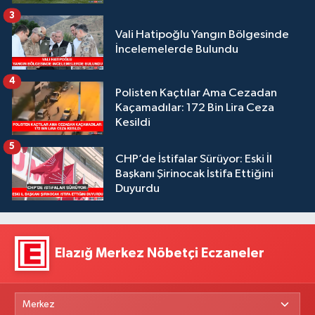
3
Vali Hatipoğlu Yangın Bölgesinde
İncelemelerde Bulundu
4
Polisten Kaçtılar Ama Cezadan
Kaçamadılar: 172 Bin Lira Ceza
Kesildi
5
CHP’de İstifalar Sürüyor: Eski İl
Başkanı Şirinocak İstifa Ettiğini
Duyurdu
Elazığ Merkez Nöbetçi Eczaneler