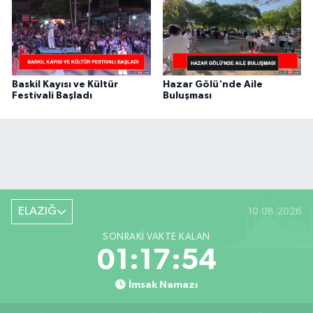
Baskil Kayısı ve Kültür
Hazar Gölü'nde Aile
Festivali Başladı
Buluşması
ELAZIĞ
10.08.2026
SONRAKI VAKTE KALAN
01:17:53
İmsak Namazı