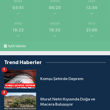
İMSAK
GÜNEŞ
ÖĞLE
03:51
05:25
12:34
İKINDI
AKŞAM
YATSI
16:22
19:32
21:00
Aylık Vakitler
Trend Haberler
1
Komşu Şehirde Deprem
2
Murat Nehri Kıyısında Doğa ve
Macera Buluşuyor