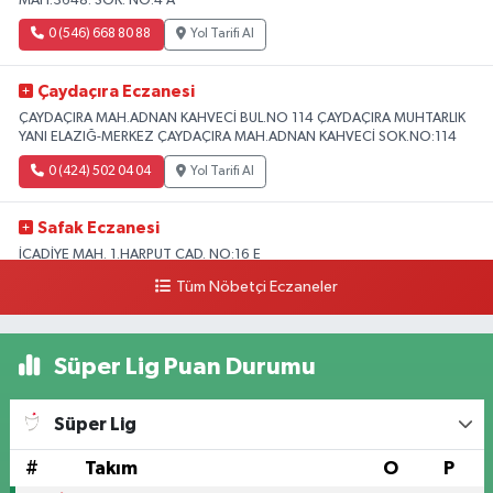
MAH.3648. SOK. NO:4 A
0 (546) 668 80 88
Yol Tarifi Al
Çaydaçıra Eczanesi
ÇAYDAÇIRA MAH.ADNAN KAHVECİ BUL.NO 114 ÇAYDAÇIRA MUHTARLIK
YANI ELAZIĞ-MERKEZ ÇAYDAÇIRA MAH.ADNAN KAHVECİ SOK.NO:114
0 (424) 502 04 04
Yol Tarifi Al
Safak Eczanesi
İCADİYE MAH. 1.HARPUT CAD. NO:16 E
Tüm Nöbetçi Eczaneler
0 (424) 233 01 75
Yol Tarifi Al
Elıf Eczanesi
Süper Lig Puan Durumu
Üniversite Mahallesi, Yahya Kemal Caddesi, No:34 B Merkez Elazığ
0 (424) 238 20 58
Yol Tarifi Al
Süper Lig
Fırat Eczanesi
#
Takım
O
P
YENİMAH. YUNUS EMRE BULVARI NO:51 B