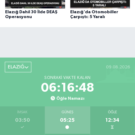
Elazığ Dahil 30 İlde DEAŞ
Elazığ'da Otomobiller
Operasyonu
Çarpıştı: 5 Yaralı
ELAZIĞ
09.08.2026
SONRAKI VAKTE KALAN
06:16:47
Öğle Namazı
İMSAK
GÜNEŞ
ÖĞLE
03:50
05:25
12:34