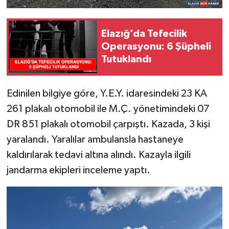
Elazığ’da Tefecilik
Operasyonu: 6 Şüpheli
Tutuklandı
Edinilen bilgiye göre, Y.E.Y. idaresindeki 23 KA
261 plakalı otomobil ile M.Ç. yönetimindeki 07
DR 851 plakalı otomobil çarpıştı. Kazada, 3 kişi
yaralandı. Yaralılar ambulansla hastaneye
kaldırılarak tedavi altına alındı. Kazayla ilgili
jandarma ekipleri inceleme yaptı.