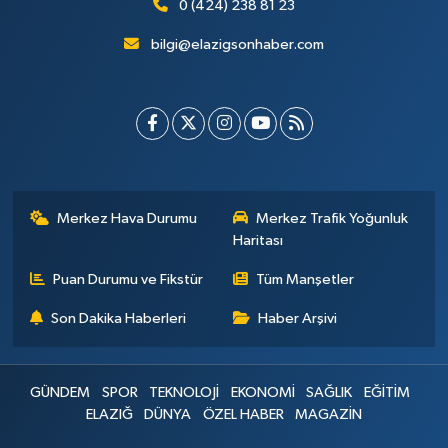
0 (424) 238 81 23
bilgi@elazigsonhaber.com
Merkez Hava Durumu
Merkez Trafik Yoğunluk
Haritası
Puan Durumu ve Fikstür
Tüm Manşetler
Son Dakika Haberleri
Haber Arşivi
GÜNDEM
SPOR
TEKNOLOJİ
EKONOMİ
SAĞLIK
EĞİTİM
ELAZIĞ
DÜNYA
ÖZEL HABER
MAGAZİN