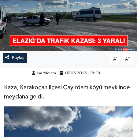
GÜNDEM
HABERDE İNSAN
KÜLTÜR-SANAT
MAGAZİN
Paylaş
-
+
A
A
MEDYA
İsa Yıldırım
07.05.2026 - 18:38
Kaza, Karakoçan İlçesi Çayırdam köyü mevkiinde
ÖZEL HABER
meydana geldi.
POLİTİKA
SAĞLIK
SİYASET