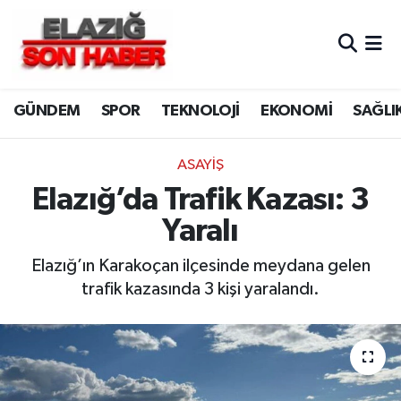
CANLI YAYIN
Merkez Hava Durumu
GÜNDEM
SPOR
TEKNOLOJİ
EKONOMİ
SAĞLI
ASAYİŞ
Merkez Trafik Yoğunluk Haritası
BİLİM VE TEKNOLOJİ
Süper Lig Puan Durumu ve Fikstür
ASAYİŞ
Elazığ’da Trafik Kazası: 3
DÜNYA
Tüm Manşetler
Yaralı
EĞİTİM
Son Dakika Haberleri
Elazığ’ın Karakoçan ilçesinde meydana gelen
trafik kazasında 3 kişi yaralandı.
EKONOMİ
Haber Arşivi
ELAZIĞ
GENEL