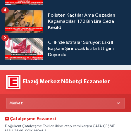
4
Polisten Kaçtılar Ama Cezadan
Kaçamadılar: 172 Bin Lira Ceza
Kesildi
5
CHP’de İstifalar Sürüyor: Eski İl
Başkanı Şirinocak İstifa Ettiğini
Duyurdu
Elazığ Merkez Nöbetçi Eczaneler
Çatalçeşme Eczanesi
Doğukent Çatalçeşme Tokileri ikinci etap cami karşısı ÇATALÇEŞME