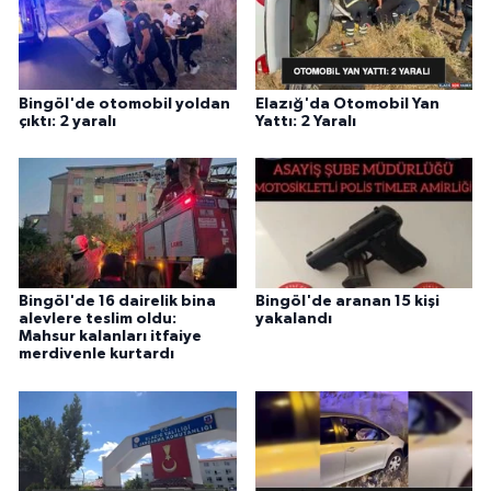
Bingöl'de otomobil yoldan
Elazığ'da Otomobil Yan
çıktı: 2 yaralı
Yattı: 2 Yaralı
Bingöl'de 16 dairelik bina
Bingöl'de aranan 15 kişi
alevlere teslim oldu:
yakalandı
Mahsur kalanları itfaiye
merdivenle kurtardı