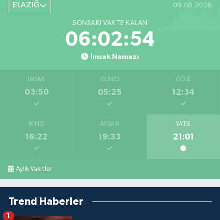
ELAZIĞ
09.08.2026
SONRAKI VAKTE KALAN
06:02:53
İmsak Namazı
İMSAK
GÜNEŞ
ÖĞLE
03:50
05:25
12:34
İKINDI
AKŞAM
YATSI
16:22
19:33
21:01
Aylık Vakitler
Trend Haberler
1