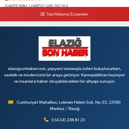
İCADİYE MAH. 1.HARPUT CAD. NO:16 E
Tüm Nöbetçi Eczaneler
0 (424) 233 01 75
Yol Tarifi Al
Elıf Eczanesi
Üniversite Mahallesi, Yahya Kemal Caddesi, No:34 B Merkez Elazığ
0 (424) 238 20 58
Yol Tarifi Al
Fırat Eczanesi
YENİMAH. YUNUS EMRE BULVARI NO:51 B
elazigsonhabercom, yepyeni temasıyla sizleri buluştururken,
sadelik ve modernizmi bir araya getiriyor. Karmaşıklıktan kaçınıyor
0 (424) 212 40 11
Yol Tarifi Al
ve insanlara haber okuyabilecekleri bir altyapı sunuyor.
Akdemır Eczanesi
Sarayatik Mahallesi, Atalay Sokak No:3 A Merkez Elazığ
Cumhuriyet Mahallesi, Lokman Hekim Sok. No:35, 23190
0 (424) 238 96 63
Yol Tarifi Al
Merkez / Elazığ
0 (424) 238 81 23
Kovancılar Eczanesi