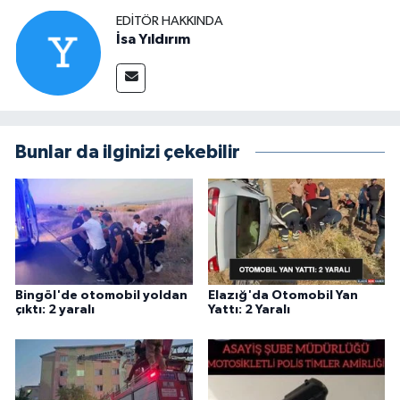
EDITÖR HAKKINDA
İsa Yıldırım
Bunlar da ilginizi çekebilir
Bingöl'de otomobil yoldan
Elazığ'da Otomobil Yan
çıktı: 2 yaralı
Yattı: 2 Yaralı