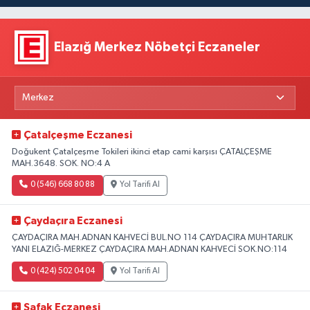
Elazığ Merkez Nöbetçi Eczaneler
Çatalçeşme Eczanesi
Doğukent Çatalçeşme Tokileri ikinci etap cami karşısı ÇATALÇEŞME
MAH.3648. SOK. NO:4 A
0 (546) 668 80 88
Yol Tarifi Al
Çaydaçıra Eczanesi
ÇAYDAÇIRA MAH.ADNAN KAHVECİ BUL.NO 114 ÇAYDAÇIRA MUHTARLIK
YANI ELAZIĞ-MERKEZ ÇAYDAÇIRA MAH.ADNAN KAHVECİ SOK.NO:114
0 (424) 502 04 04
Yol Tarifi Al
Safak Eczanesi