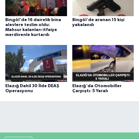
Bingöl'de 16 dairelik bina
Bingöl'de aranan 15 kişi
alevlere teslim oldu:
yakalandı
Mahsur kalanları itfaiye
merdivenle kurtardı
Elazığ Dahil 30 İlde DEAŞ
Elazığ'da Otomobiller
Operasyonu
Çarpıştı: 5 Yaralı