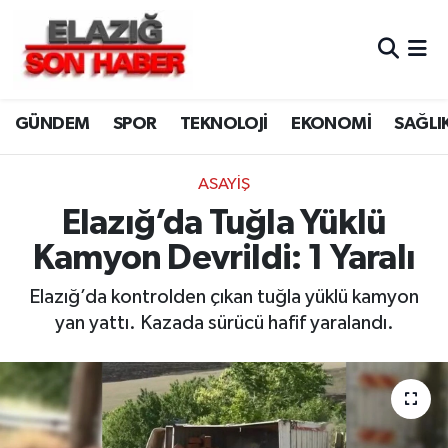
CANLI YAYIN
Merkez Hava Durumu
GÜNDEM
SPOR
TEKNOLOJİ
EKONOMİ
SAĞLI
ASAYİŞ
Merkez Trafik Yoğunluk Haritası
BİLİM VE TEKNOLOJİ
Süper Lig Puan Durumu ve Fikstür
ASAYİŞ
Elazığ’da Tuğla Yüklü
DÜNYA
Tüm Manşetler
Kamyon Devrildi: 1 Yaralı
EĞİTİM
Son Dakika Haberleri
Elazığ’da kontrolden çıkan tuğla yüklü kamyon
yan yattı. Kazada sürücü hafif yaralandı.
EKONOMİ
Haber Arşivi
ELAZIĞ
GENEL