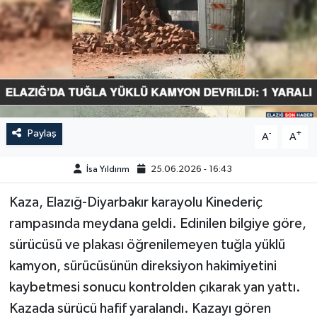
GÜNDEM
HABERDE İNSAN
KÜLTÜR-SANAT
MAGAZİN
Paylaş
-
+
A
A
MEDYA
İsa Yıldırım
25.06.2026 - 16:43
Kaza, Elazığ-Diyarbakır karayolu Kinederiç
ÖZEL HABER
rampasında meydana geldi. Edinilen bilgiye göre,
POLİTİKA
sürücüsü ve plakası öğrenilemeyen tuğla yüklü
kamyon, sürücüsünün direksiyon hakimiyetini
SAĞLIK
kaybetmesi sonucu kontrolden çıkarak yan yattı.
Kazada sürücü hafif yaralandı. Kazayı gören
SİYASET