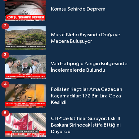
Komşu Şehirde Deprem
2
Murat Nehri Kıyısında Doğa ve
Macera Buluşuyor
3
Vali Hatipoğlu Yangın Bölgesinde
İncelemelerde Bulundu
4
Polisten Kaçtılar Ama Cezadan
Kaçamadılar: 172 Bin Lira Ceza
Kesildi
5
CHP’de İstifalar Sürüyor: Eski İl
Başkanı Şirinocak İstifa Ettiğini
Duyurdu