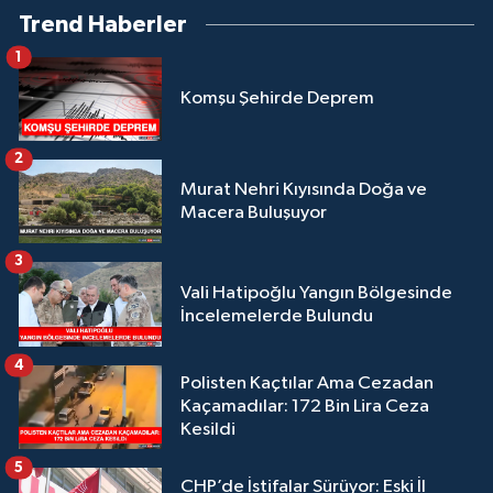
Trend Haberler
1
Komşu Şehirde Deprem
2
Murat Nehri Kıyısında Doğa ve
Macera Buluşuyor
3
Vali Hatipoğlu Yangın Bölgesinde
İncelemelerde Bulundu
4
Polisten Kaçtılar Ama Cezadan
Kaçamadılar: 172 Bin Lira Ceza
Kesildi
5
CHP’de İstifalar Sürüyor: Eski İl