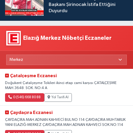
Başkanı Şirinocak İstifa Ettiğini
Duyurdu
Elazığ Merkez Nöbetçi Eczaneler
Çatalçeşme Eczanesi
Doğukent Çatalçeşme Tokileri ikinci etap cami karşısı ÇATALÇEŞME
MAH.3648. SOK. NO:4 A
0 (546) 668 80 88
Yol Tarifi Al
Çaydaçıra Eczanesi
ÇAYDAÇIRA MAH.ADNAN KAHVECİ BUL.NO 114 ÇAYDAÇIRA MUHTARLIK
YANI ELAZIĞ-MERKEZ ÇAYDAÇIRA MAH.ADNAN KAHVECİ SOK.NO:114