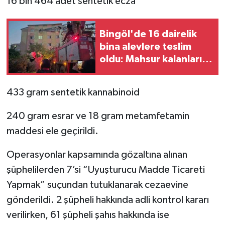
16 bin 464 adet sentetik ecza
SPOR
Bingöl'de 16 dairelik
bina alevlere teslim
TEKNOLOJİ
oldu: Mahsur kalanları
itfaiye merdivenle
YAŞAM
kurtardı
433 gram sentetik kannabinoid
240 gram esrar ve 18 gram metamfetamin
maddesi ele geçirildi.
Operasyonlar kapsamında gözaltına alınan
şüphelilerden 7’si “Uyuşturucu Madde Ticareti
Yapmak” suçundan tutuklanarak cezaevine
gönderildi. 2 şüpheli hakkında adli kontrol kararı
verilirken, 61 şüpheli şahıs hakkında ise