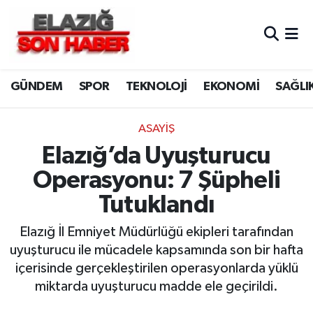
CANLI YAYIN
Merkez Hava Durumu
GÜNDEM
SPOR
TEKNOLOJİ
EKONOMİ
SAĞLI
ASAYİŞ
Merkez Trafik Yoğunluk Haritası
BİLİM VE TEKNOLOJİ
Süper Lig Puan Durumu ve Fikstür
ASAYİŞ
Elazığ’da Uyuşturucu
DÜNYA
Tüm Manşetler
Operasyonu: 7 Şüpheli
EĞİTİM
Son Dakika Haberleri
Tutuklandı
EKONOMİ
Haber Arşivi
Elazığ İl Emniyet Müdürlüğü ekipleri tarafından
uyuşturucu ile mücadele kapsamında son bir hafta
ELAZIĞ
içerisinde gerçekleştirilen operasyonlarda yüklü
miktarda uyuşturucu madde ele geçirildi.
GENEL