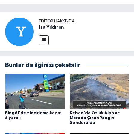
EDITÖR HAKKINDA
İsa Yıldırım
Bunlar da ilginizi çekebilir
Bingöl'de zincirleme kaza:
Keban'da Otluk Alan ve
5 yaralı
Merada Çıkan Yangın
Söndürüldü