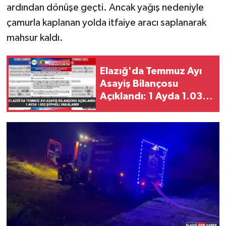
ardından dönüşe geçti. Ancak yağış nedeniyle
çamurla kaplanan yolda itfaiye aracı saplanarak
SPOR
mahsur kaldı.
TEKNOLOJİ
Elazığ'da Temmuz Ayı
YAŞAM
Asayiş Bilançosu
Açıklandı: 1 Ayda 1.032
Şüpheli Yakalandı