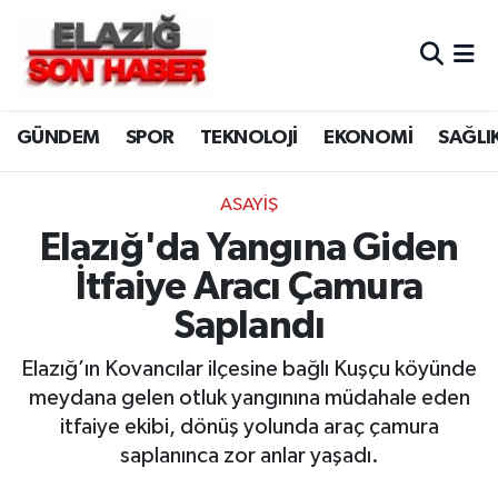
CANLI YAYIN
Merkez Hava Durumu
GÜNDEM
SPOR
TEKNOLOJİ
EKONOMİ
SAĞLI
ASAYİŞ
Merkez Trafik Yoğunluk Haritası
BİLİM VE TEKNOLOJİ
Süper Lig Puan Durumu ve Fikstür
ASAYİŞ
Elazığ'da Yangına Giden
DÜNYA
Tüm Manşetler
İtfaiye Aracı Çamura
EĞİTİM
Son Dakika Haberleri
Saplandı
EKONOMİ
Haber Arşivi
Elazığ’ın Kovancılar ilçesine bağlı Kuşçu köyünde
meydana gelen otluk yangınına müdahale eden
ELAZIĞ
itfaiye ekibi, dönüş yolunda araç çamura
saplanınca zor anlar yaşadı.
GENEL