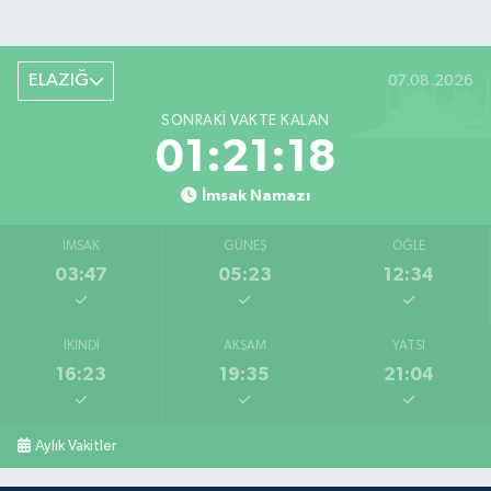
ELAZIĞ
07.08.2026
SONRAKI VAKTE KALAN
01:21:17
İmsak Namazı
İMSAK
GÜNEŞ
ÖĞLE
03:47
05:23
12:34
İKINDI
AKŞAM
YATSI
16:23
19:35
21:04
Aylık Vakitler