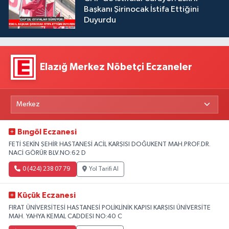
Başkanı Şirinocak İstifa Ettiğini
Duyurdu
Elazığ Merkez Nöbetçi Eczaneler
Bıngöl Eczanesi
FETİ SEKİN ŞEHİR HASTANESİ ACİL KARŞISI DOĞUKENT MAH.PROF.DR.
NACİ GÖRÜR BLV.NO:62 D
0 (424) 238 07 79
Yol Tarifi Al
Küçük Eczanesi
FIRAT ÜNİVERSİTESİ HASTANESİ POLİKLİNİK KAPISI KARŞISI ÜNİVERSİTE
MAH. YAHYA KEMAL CADDESI NO:40 C