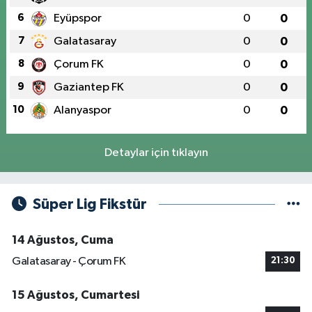
6
Eyüpspor
0
0
7
Galatasaray
0
0
8
Çorum FK
0
0
9
Gaziantep FK
0
0
10
Alanyaspor
0
0
Detaylar için tıklayın
Süper Lig Fikstür
14 Ağustos, Cuma
Galatasaray - Çorum FK
21:30
15 Ağustos, Cumartesi