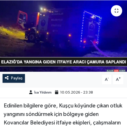
GÜNDEM
HABERDE İNSAN
KÜLTÜR-SANAT
MAGAZİN
MEDYA
Paylaş
-
+
A
A
ÖZEL HABER
İsa Yıldırım
10.05.2026 - 23:38
POLİTİKA
Edinilen bilgilere göre, Kuşçu köyünde çıkan otluk
SAĞLIK
yangınını söndürmek için bölgeye giden
Kovancılar Belediyesi itfaiye ekipleri, çalışmaların
SİYASET