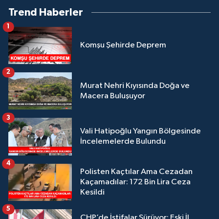
Trend Haberler
1
Komşu Şehirde Deprem
2
Murat Nehri Kıyısında Doğa ve
Macera Buluşuyor
3
Vali Hatipoğlu Yangın Bölgesinde
İncelemelerde Bulundu
4
Polisten Kaçtılar Ama Cezadan
Kaçamadılar: 172 Bin Lira Ceza
Kesildi
5
CHP’de İstifalar Sürüyor: Eski İl