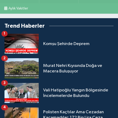
Aylık Vakitler
Trend Haberler
1
Komşu Şehirde Deprem
2
Murat Nehri Kıyısında Doğa ve
Macera Buluşuyor
3
Vali Hatipoğlu Yangın Bölgesinde
İncelemelerde Bulundu
4
Polisten Kaçtılar Ama Cezadan
Kaçamadılar: 172 Bin Lira Ceza