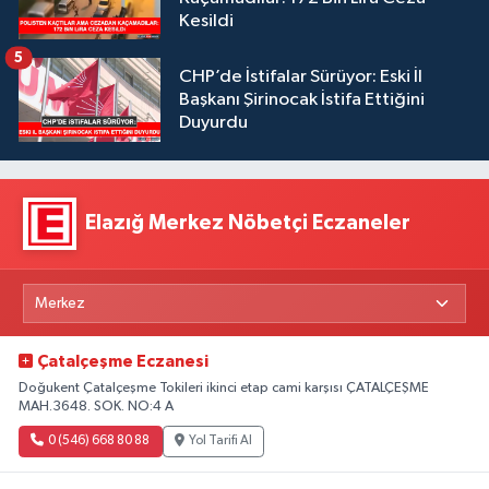
Kesildi
5
CHP’de İstifalar Sürüyor: Eski İl
Başkanı Şirinocak İstifa Ettiğini
Duyurdu
Elazığ Merkez Nöbetçi Eczaneler
Çatalçeşme Eczanesi
Doğukent Çatalçeşme Tokileri ikinci etap cami karşısı ÇATALÇEŞME
MAH.3648. SOK. NO:4 A
0 (546) 668 80 88
Yol Tarifi Al