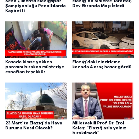
Seza Çimento Elazığspor
Elazığ'da Binlerce Taraftar,
Şampiyonluğu Penaltılarda
Dev Ekranda Maçı İzledi
Kaybetti
Kasada kimse yokken
Elazığ’daki zincirleme
parasını bırakan müşteriye
kazada 4 araç hasar gördü
esnaftan teşekkür
23 Mart’ta Elazığ’da Hava
Milletvekili Prof. Dr. Erol
Durumu Nasıl Olacak?
Keleş: “Elazığ asla yalnız
bırakılmadı”