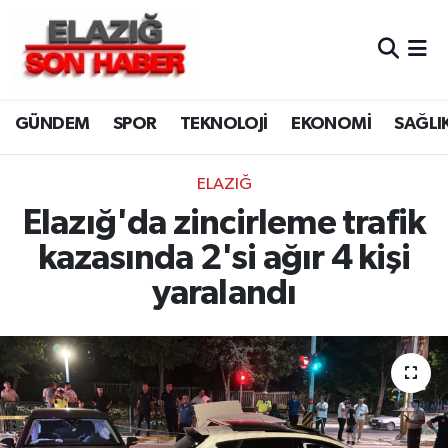
CANLI YAYIN
Merkez Hava Durumu
GÜNDEM
SPOR
TEKNOLOJİ
EKONOMİ
SAĞLI
ASAYİŞ
Merkez Trafik Yoğunluk Haritası
BİLİM VE TEKNOLOJİ
Süper Lig Puan Durumu ve Fikstür
ELAZIĞ
Elazığ'da zincirleme trafik
DÜNYA
Tüm Manşetler
kazasında 2'si ağır 4 kişi
EĞİTİM
Son Dakika Haberleri
yaralandı
EKONOMİ
Haber Arşivi
ELAZIĞ
GENEL