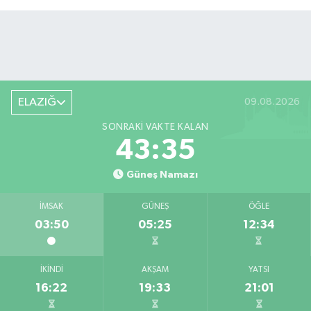
ELAZIĞ
09.08.2026
SONRAKI VAKTE KALAN
43:34
Güneş Namazı
İMSAK
GÜNEŞ
ÖĞLE
03:50
05:25
12:34
İKINDI
AKŞAM
YATSI
16:22
19:33
21:01