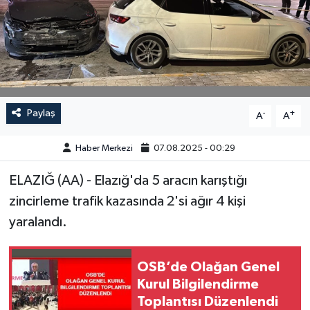
GÜNDEM
HABERDE İNSAN
KÜLTÜR-SANAT
Paylaş
-
+
A
A
MAGAZİN
Haber Merkezi
07.08.2025 - 00:29
MEDYA
ELAZIĞ (AA) - Elazığ'da 5 aracın karıştığı
zincirleme trafik kazasında 2'si ağır 4 kişi
ÖZEL HABER
yaralandı.
POLİTİKA
OSB’de Olağan Genel
SAĞLIK
Kurul Bilgilendirme
Toplantısı Düzenlendi
SİYASET