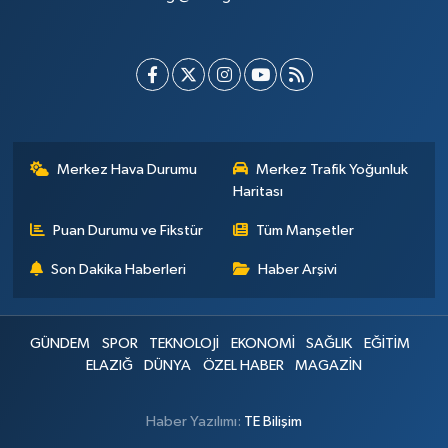
Merkez Hava Durumu
Merkez Trafik Yoğunluk
Haritası
Puan Durumu ve Fikstür
Tüm Manşetler
Son Dakika Haberleri
Haber Arşivi
GÜNDEM
SPOR
TEKNOLOJİ
EKONOMİ
SAĞLIK
EĞİTİM
ELAZIĞ
DÜNYA
ÖZEL HABER
MAGAZİN
Haber Yazılımı:
TE Bilişim