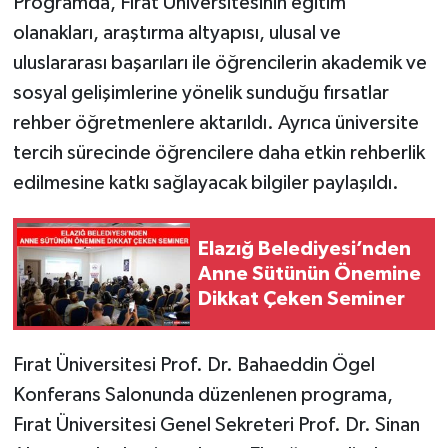
Programda, Fırat Üniversitesinin eğitim
olanakları, araştırma altyapısı, ulusal ve
SPOR
uluslararası başarıları ile öğrencilerin akademik ve
sosyal gelişimlerine yönelik sunduğu fırsatlar
TEKNOLOJİ
rehber öğretmenlere aktarıldı. Ayrıca üniversite
YAŞAM
tercih sürecinde öğrencilere daha etkin rehberlik
edilmesine katkı sağlayacak bilgiler paylaşıldı.
Elazığ Belediyesi’nden
Anne Sütünün Önemine
Dikkat Çeken Seminer
Fırat Üniversitesi Prof. Dr. Bahaeddin Ögel
Konferans Salonunda düzenlenen programa,
Fırat Üniversitesi Genel Sekreteri Prof. Dr. Sinan