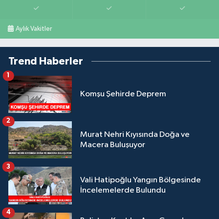
Aylık Vakitler
Trend Haberler
1
Komşu Şehirde Deprem
2
Murat Nehri Kıyısında Doğa ve
Macera Buluşuyor
3
Vali Hatipoğlu Yangın Bölgesinde
İncelemelerde Bulundu
4