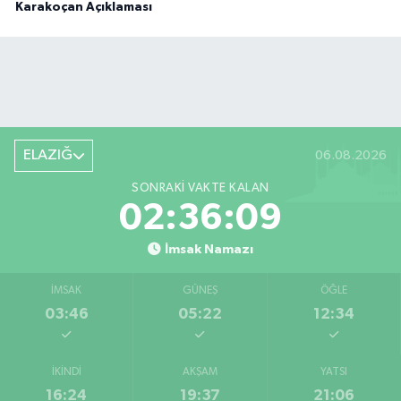
Karakoçan Açıklaması
ELAZIĞ
06.08.2026
SONRAKI VAKTE KALAN
02:36:08
İmsak Namazı
İMSAK
GÜNEŞ
ÖĞLE
03:46
05:22
12:34
İKINDI
AKŞAM
YATSI
16:24
19:37
21:06