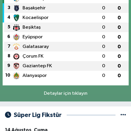
3
Başakşehir
0
0
4
Kocaelispor
0
0
5
Beşiktaş
0
0
6
Eyüpspor
0
0
7
Galatasaray
0
0
8
Çorum FK
0
0
9
Gaziantep FK
0
0
10
Alanyaspor
0
0
Detaylar için tıklayın
Süper Lig Fikstür
14 Ağustos, Cuma