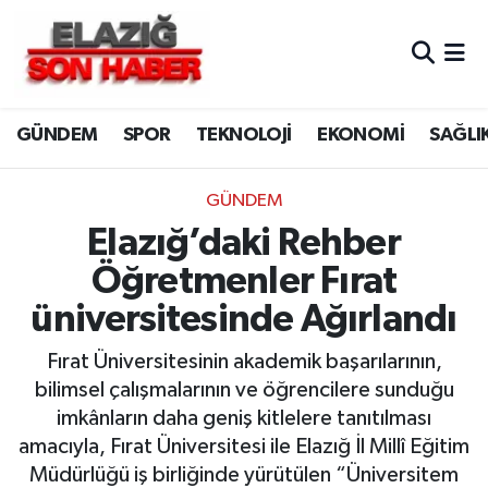
CANLI YAYIN
Merkez Hava Durumu
GÜNDEM
SPOR
TEKNOLOJİ
EKONOMİ
SAĞLI
ASAYİŞ
Merkez Trafik Yoğunluk Haritası
BİLİM VE TEKNOLOJİ
Süper Lig Puan Durumu ve Fikstür
GÜNDEM
Elazığ’daki Rehber
DÜNYA
Tüm Manşetler
Öğretmenler Fırat
EĞİTİM
Son Dakika Haberleri
üniversitesinde Ağırlandı
EKONOMİ
Haber Arşivi
Fırat Üniversitesinin akademik başarılarının,
bilimsel çalışmalarının ve öğrencilere sunduğu
ELAZIĞ
imkânların daha geniş kitlelere tanıtılması
amacıyla, Fırat Üniversitesi ile Elazığ İl Millî Eğitim
GENEL
Müdürlüğü iş birliğinde yürütülen “Üniversitem