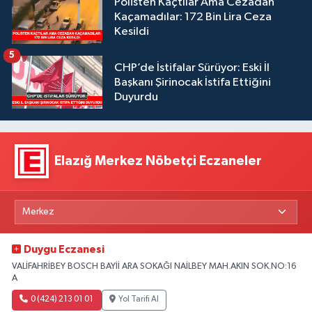
Polisten Kaçtılar Ama Cezadan
Kaçamadılar: 172 Bin Lira Ceza
Kesildi
5
CHP’de İstifalar Sürüyor: Eski İl
Başkanı Şirinocak İstifa Ettiğini
Duyurdu
Elazığ Merkez Nöbetçi Eczaneler
Duygu Eczanesi
VALİFAHRİBEY BOSCH BAYİİ ARA SOKAĞI NAİLBEY MAH.AKIN SOK.NO:16
A
0 (424) 213 01 01
Yol Tarifi Al