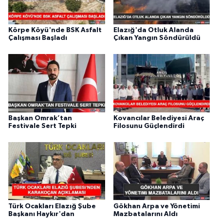
Körpe Köyü'nde BSK Asfalt
Elazığ'da Otluk Alanda
Çalışması Başladı
Çıkan Yangın Söndürüldü
Başkan Omrak’tan
Kovancılar Belediyesi Araç
Festivale Sert Tepki
Filosunu Güçlendirdi
Türk Ocakları Elazığ Şube
Gökhan Arpa ve Yönetimi
Başkanı Haykır'dan
Mazbatalarını Aldı