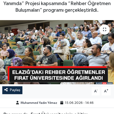
Yanımda” Projesi kapsamında “Rehber Öğretmen
GÜNDEM
Buluşmaları” programı gerçekleştirildi.
HABERDE İNSAN
KÜLTÜR-SANAT
MAGAZİN
MEDYA
ÖZEL HABER
POLİTİKA
Paylaş
-
+
A
A
SAĞLIK
Muhammed Yadin Yılmaz
15.06.2026 - 14:46
SİYASET