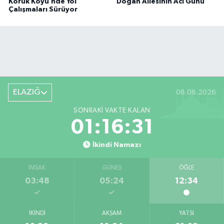
Koruk Köyü’nde Yol
Doğan Ailesinin Acı Günü
Çalışmaları Sürüyor
ELAZIĞ
08.08.2026
SONRAKI VAKTE KALAN
01:16:31
İkindi Namazı
İMSAK
GÜNEŞ
ÖĞLE
03:48
05:24
12:34
İKINDI
AKŞAM
YATSI