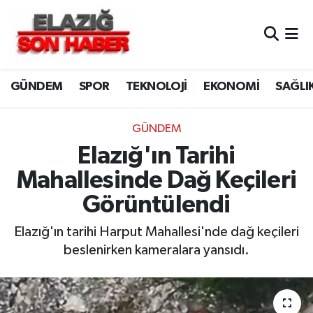
CANLI YAYIN
Merkez Hava Durumu
GÜNDEM
SPOR
TEKNOLOJİ
EKONOMİ
SAĞLI
ASAYİŞ
Merkez Trafik Yoğunluk Haritası
BİLİM VE TEKNOLOJİ
Süper Lig Puan Durumu ve Fikstür
GÜNDEM
Elazığ'ın Tarihi
DÜNYA
Tüm Manşetler
Mahallesinde Dağ Keçileri
EĞİTİM
Son Dakika Haberleri
Görüntülendi
EKONOMİ
Haber Arşivi
Elazığ'ın tarihi Harput Mahallesi'nde dağ keçileri
beslenirken kameralara yansıdı.
ELAZIĞ
GENEL