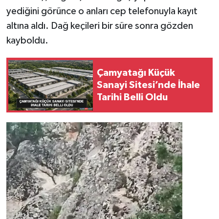
yediğini görünce o anları cep telefonuyla kayıt
SPOR
altına aldı. Dağ keçileri bir süre sonra gözden
kayboldu.
TEKNOLOJİ
Çamyatağı Küçük
YAŞAM
Sanayi Sitesi’nde İhale
Tarihi Belli Oldu