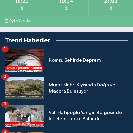
16:23
19:34
21:03
Aylık Vakitler
Trend Haberler
1
Komşu Şehirde Deprem
2
Murat Nehri Kıyısında Doğa ve
Macera Buluşuyor
3
Vali Hatipoğlu Yangın Bölgesinde
İncelemelerde Bulundu
4