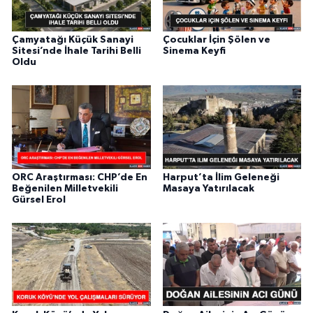
Çamyatağı Küçük Sanayi
Çocuklar İçin Şölen ve
Sitesi’nde İhale Tarihi Belli
Sinema Keyfi
Oldu
ORC Araştırması: CHP’de En
Harput’ta İlim Geleneği
Beğenilen Milletvekili
Masaya Yatırılacak
Gürsel Erol