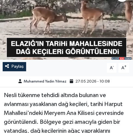
GÜNDEM
HABERDE İNSAN
KÜLTÜR-SANAT
MAGAZİN
Paylaş
-
+
A
A
MEDYA
Muhammed Yadin Yılmaz
27.05.2026 - 10:08
ÖZEL HABER
Nesli tükenme tehdidi altında bulunan ve
POLİTİKA
avlanması yasaklanan dağ keçileri, tarihi Harput
Mahallesi'ndeki Meryem Ana Kilisesi çevresinde
SAĞLIK
görüntülendi. Bölgeye gezi amacıyla giden bir
vatandaş, dağ keçilerinin ağaç yapraklarını
SİYASET