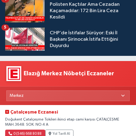
Polisten Kaçtılar Ama Cezadan
Kaçamadılar: 172 Bin Lira Ceza
Kesildi
5
CHP’de İstifalar Sürüyor: Eski İl
Başkanı Şirinocak İstifa Ettiğini
Duyurdu
Elazığ Merkez Nöbetçi Eczaneler
Çatalçeşme Eczanesi
Doğukent Çatalçeşme Tokileri ikinci etap cami karşısı ÇATALÇEŞME
MAH.3648. SOK. NO:4 A
0 (546) 668 80 88
Yol Tarifi Al