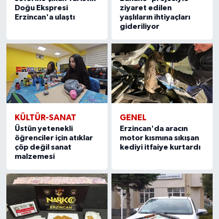
Doğu Ekspresi
ziyaret edilen
Erzincan'a ulaştı
yaşlıların ihtiyaçları
gideriliyor
KÜLTÜR-SANAT
GENEL
Üstün yetenekli
Erzincan'da aracın
öğrenciler için atıklar
motor kısmına sıkışan
çöp değil sanat
kediyi itfaiye kurtardı
malzemesi