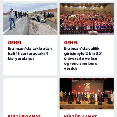
GENEL
GENEL
Erzincan'da takla atan
Erzincan'da valilik
hafif ticari araçtaki 4
girişimiyle 2 bin 351
kişi yaralandı
üniversite ve lise
öğrencisine burs
verildi