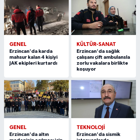
GENEL
KÜLTÜR-SANAT
Erzincan'da karda
Erzincan'da sağlık
mahsur kalan 4 kişiyi
çalışanı çift ambulansla
JAK ekipleri kurtardı
zorlu vakalara birlikte
koşuyor
GENEL
TEKNOLOJİ
Erzincan'da altın
Erzincan'da sismik