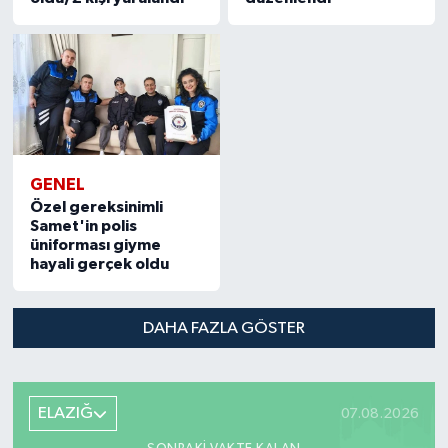
öldü, 2 kişi yaralandı
düzenlendi
GENEL
Özel gereksinimli
Samet'in polis
üniforması giyme
hayali gerçek oldu
DAHA FAZLA GÖSTER
ELAZIĞ
07.08.2026