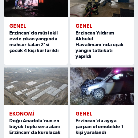
GENEL
GENEL
Erzincan'da müstakil
Erzincan Yıldırım
evde çıkan yangında
Akbulut
mahsur kalan 2'si
Havalimanı'nda uçak
çocuk 4 kişi kurtarıldı
yangın tatbikatı
yapıldı
EKONOMİ
GENEL
Doğu Anadolu'nun en
Erzincan'da ayıya
büyük toplu sera alanı
çarpan otomobilde 1
Erzincan'da kurulacak
kişi yaralandı