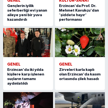
GENEL
KÜLTÜR-SANAT
Gençlerin iyilik
Erzincan'da Prof. Dr.
seferberliği evi yanan
Mehmet Kavukçu'dan
aileye yeni bir yuva
'şiddete hayır'
kazandırdı
performansı
GENEL
GENEL
Erzincan'da iki yılda
Zirveleri karla kaplı
kişilere karşı işlenen
olan Erzincan'da kasım
suçların tamamı
ortasında çilek hasadı
aydınlatıldı