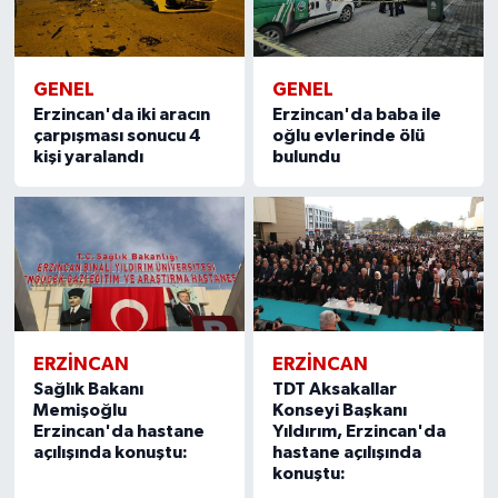
GENEL
GENEL
Erzincan'da iki aracın
Erzincan'da baba ile
çarpışması sonucu 4
oğlu evlerinde ölü
kişi yaralandı
bulundu
ERZİNCAN
ERZİNCAN
Sağlık Bakanı
TDT Aksakallar
Memişoğlu
Konseyi Başkanı
Erzincan'da hastane
Yıldırım, Erzincan'da
açılışında konuştu:
hastane açılışında
konuştu: