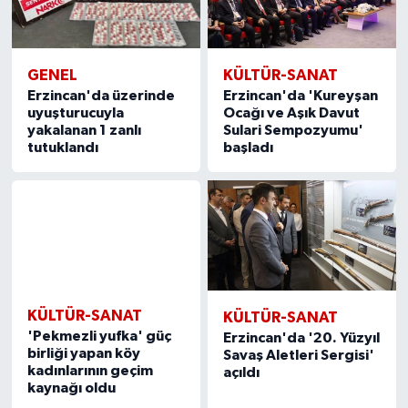
GENEL
KÜLTÜR-SANAT
Erzincan'da üzerinde
Erzincan'da 'Kureyşan
uyuşturucuyla
Ocağı ve Aşık Davut
yakalanan 1 zanlı
Sulari Sempozyumu'
tutuklandı
başladı
KÜLTÜR-SANAT
KÜLTÜR-SANAT
'Pekmezli yufka' güç
Erzincan'da '20. Yüzyıl
birliği yapan köy
Savaş Aletleri Sergisi'
kadınlarının geçim
açıldı
kaynağı oldu