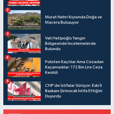
2
Murat Nehri Kıyısında Doğa ve
Macera Buluşuyor
3
Vali Hatipoğlu Yangın
Bölgesinde İncelemelerde
Bulundu
4
Polisten Kaçtılar Ama Cezadan
Kaçamadılar: 172 Bin Lira Ceza
Kesildi
5
CHP’de İstifalar Sürüyor: Eski İl
Başkanı Şirinocak İstifa Ettiğini
Duyurdu