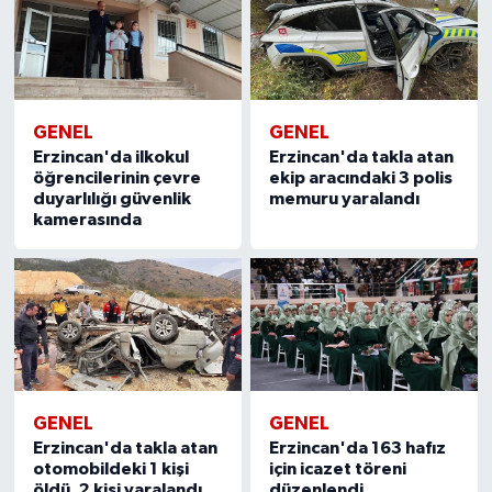
GENEL
GENEL
Erzincan'da ilkokul
Erzincan'da takla atan
öğrencilerinin çevre
ekip aracındaki 3 polis
duyarlılığı güvenlik
memuru yaralandı
kamerasında
GENEL
GENEL
Erzincan'da takla atan
Erzincan'da 163 hafız
otomobildeki 1 kişi
için icazet töreni