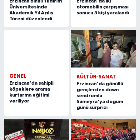
Erzincan Binali Yıldırım
Erzincan'da iki
Üniversitesinde
otomobilin çarpışması
Akademik Yıl Açılış
sonucu 5 kişi yaralandı
Töreni düzenlendi
GENEL
KÜLTÜR-SANAT
Erzincan'da sahipli
Erzincan'da gönüllü
köpeklere arama
gençlerden down
kurtarma eğitimi
sendromlu
veriliyor
Sümeyra'ya doğum
günü sürprizi