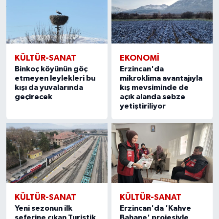
SPOR
TEKNOLOJİ
KÜLTÜR-SANAT
EKONOMİ
Binkoç köyünün göç
Erzincan'da
YAŞAM
etmeyen leylekleri bu
mikroklima avantajıyla
kışı da yuvalarında
kış mevsiminde de
geçirecek
açık alanda sebze
yetiştiriliyor
KÜLTÜR-SANAT
KÜLTÜR-SANAT
Yeni sezonun ilk
Erzincan'da 'Kahve
seferine çıkan Turistik
Bahane' projesiyle