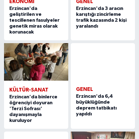
EKONOMİ
GENEL
Erzincan'da
Erzincan'da 3 aracın
geliştirilen ve
karıştığı zincirleme
tescillenen fasulyeler
trafik kazasında 2 kişi
genetik miras olarak
yaralandı
korunacak
KÜLTÜR-SANAT
GENEL
Erzincan'da binlerce
Erzincan'da 6,4
öğrenciyi doyuran
büyüklüğünde
'Terzi Sofrası'
deprem tatbikatı
dayanışmayla
yapıldı
kuruluyor