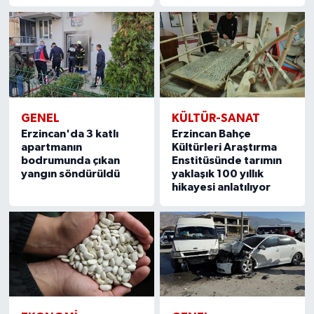
GENEL
KÜLTÜR-SANAT
Erzincan'da 3 katlı
Erzincan Bahçe
apartmanın
Kültürleri Araştırma
bodrumunda çıkan
Enstitüsünde tarımın
yangın söndürüldü
yaklaşık 100 yıllık
hikayesi anlatılıyor