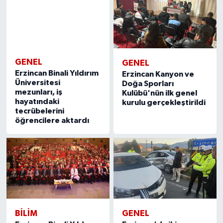
GENEL
GENEL
Erzincan Binali Yıldırım
Erzincan Kanyon ve
Üniversitesi
Doğa Sporları
mezunları, iş
Kulübü'nün ilk genel
hayatındaki
kurulu gerçekleştirildi
tecrübelerini
öğrencilere aktardı
BILIM
GENEL