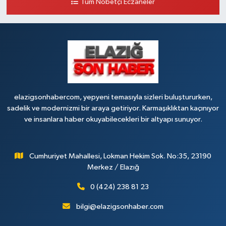
Tüm Nöbetçi Eczaneler
0 (424) 236 63 34
Yol Tarifi Al
Tanrıverdı Eczanesi
(HOZAT GARAJI OPET KARŞISI) 1. HARPUT CAD. SARISALTIK SOK
NO:7 1
0 (424) 218 72 74
Yol Tarifi Al
elazigsonhabercom, yepyeni temasıyla sizleri buluştururken,
sadelik ve modernizmi bir araya getiriyor. Karmaşıklıktan kaçınıyor
ve insanlara haber okuyabilecekleri bir altyapı sunuyor.
Cumhuriyet Mahallesi, Lokman Hekim Sok. No:35, 23190
Merkez / Elazığ
0 (424) 238 81 23
bilgi@elazigsonhaber.com