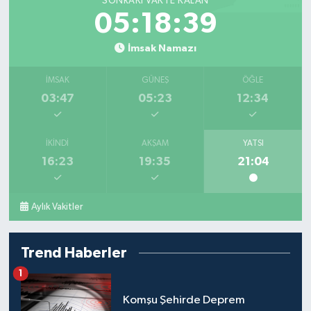
SONRAKI VAKTE KALAN
05:18:37
İmsak Namazı
İMSAK
GÜNEŞ
ÖĞLE
03:47
05:23
12:34
İKINDI
AKŞAM
YATSI
16:23
19:35
21:04
Aylık Vakitler
Trend Haberler
1
Komşu Şehirde Deprem