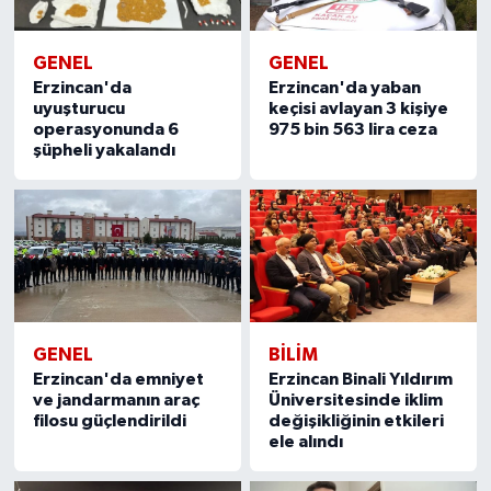
GENEL
GENEL
Erzincan'da
Erzincan'da yaban
uyuşturucu
keçisi avlayan 3 kişiye
operasyonunda 6
975 bin 563 lira ceza
şüpheli yakalandı
GENEL
BILIM
Erzincan'da emniyet
Erzincan Binali Yıldırım
ve jandarmanın araç
Üniversitesinde iklim
filosu güçlendirildi
değişikliğinin etkileri
ele alındı