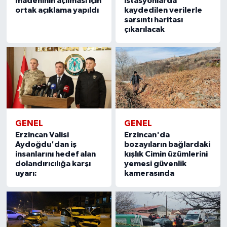
madeninin açılması için
istasyonlarda
ortak açıklama yapıldı
kaydedilen verilerle
sarsıntı haritası
çıkarılacak
GENEL
GENEL
Erzincan Valisi
Erzincan'da
Aydoğdu'dan iş
bozayıların bağlardaki
insanlarını hedef alan
kışlık Cimin üzümlerini
dolandırıcılığa karşı
yemesi güvenlik
uyarı:
kamerasında