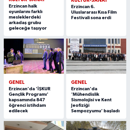
KÜLTÜR-SANAT
KÜLTÜR-SANAT
Erzincan halk
Erzincan 6.
oyunlarını farklı
Uluslararası Kısa Film
mesleklerdeki
Festivali sona erdi
arkadaş grubu
geleceğe taşıyor
GENEL
GENEL
Erzincan'da 'İŞKUR
Erzincan'da
Gençlik Programı'
'Mühendislik
kapsamında 847
Sismolojisi ve Kent
öğrenci istihdam
Jeofiziği
edilecek
Sempozyumu' başladı