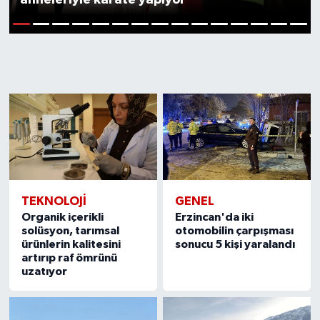
GÜNDEM
1
2
3
4
5
6
7
8
9
10
11
12
13
14
15
HABERDE İNSAN
KÜLTÜR-SANAT
MAGAZİN
MEDYA
TEKNOLOJİ
GENEL
ÖZEL HABER
Organik içerikli
Erzincan'da iki
solüsyon, tarımsal
otomobilin çarpışması
POLİTİKA
ürünlerin kalitesini
sonucu 5 kişi yaralandı
artırıp raf ömrünü
uzatıyor
SAĞLIK
SİYASET