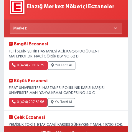
Elazığ Merkez Nöbetçi Eczaneler
Bıngöl Eczanesi
FETİ SEKİN ŞEHİR HASTANESİ ACİL KARŞISI DOĞUKENT
MAH.PROF.DR. NACİ GÖRÜR BLV.NO:62 D
0 (424) 238 07 79
Yol Tarifi Al
Küçük Eczanesi
FIRAT ÜNİVERSİTESİ HASTANESİ POLİKLİNİK KAPISI KARŞISI
ÜNİVERSİTE MAH. YAHYA KEMAL CADDESI NO:40 C
0 (424) 237 68 56
Yol Tarifi Al
Çelık Eczanesi
YEMİŞLİK TOKİ 1. ETAP CAMİİ KARŞISI GÜNEYKENT MAH. 19730 SOK.
NO:6 A