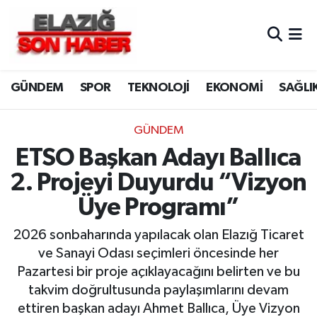
CANLI YAYIN
Merkez Hava Durumu
GÜNDEM
SPOR
TEKNOLOJİ
EKONOMİ
SAĞLI
ASAYİŞ
Merkez Trafik Yoğunluk Haritası
BİLİM VE TEKNOLOJİ
Süper Lig Puan Durumu ve Fikstür
GÜNDEM
ETSO Başkan Adayı Ballıca
DÜNYA
Tüm Manşetler
2. Projeyi Duyurdu “Vizyon
EĞİTİM
Son Dakika Haberleri
Üye Programı”
EKONOMİ
Haber Arşivi
2026 sonbaharında yapılacak olan Elazığ Ticaret
ve Sanayi Odası seçimleri öncesinde her
ELAZIĞ
Pazartesi bir proje açıklayacağını belirten ve bu
takvim doğrultusunda paylaşımlarını devam
GENEL
ettiren başkan adayı Ahmet Ballıca, Üye Vizyon