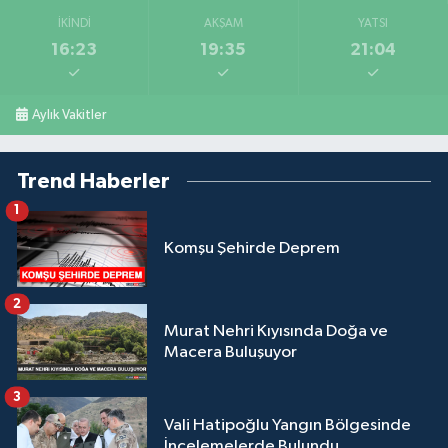
İKINDI
AKŞAM
YATSI
16:23
19:35
21:04
Aylık Vakitler
Trend Haberler
1
Komşu Şehirde Deprem
2
Murat Nehri Kıyısında Doğa ve
Macera Buluşuyor
3
Vali Hatipoğlu Yangın Bölgesinde
İncelemelerde Bulundu