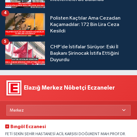
4
Polisten Kaçtılar Ama Cezadan
Kaçamadılar: 172 Bin Lira Ceza
Kesildi
5
CHP’de İstifalar Sürüyor: Eski İl
Başkanı Şirinocak İstifa Ettiğini
Duyurdu
Elazığ Merkez Nöbetçi Eczaneler
Bıngöl Eczanesi
FETİ SEKİN ŞEHİR HASTANESİ ACİL KARŞISI DOĞUKENT MAH.PROF.DR.