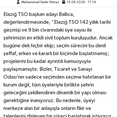
Muhammed Yadin Yılmaz
15.06.2026 - 17:14
SPOR
Elazığ TSO başkan adayı Ballıca,
değerlendirmesinde, “Elazığ TSO 142 yıllık tarihi
TEKNOLOJİ
geçmişi ve 9 bin civarındaki üye sayısı ile
şehrimizin en etkili sivil toplum kuruluşudur. Ancak
YAŞAM
bugüne dek hiçbir ekip; seçim sürecini bu denli
şeffaf, erken ve kararlı bir biçimde başlatmamış;
projelerini bu kadar ayrıntılı kamuoyuyla
paylaşmamıştır. Bizler, Ticaret ve Sanayi
Odası’nın sadece seçimden seçime hatırlanan bir
kurum değil, tüm üyeleriyle birlikte şehrin
geleceğini şekillendiren dinamik bir yapı olması
gerektiğine inanıyoruz. Bu nedenle, üyeyi
merkeze alan bir anlayışla onların fikir ve
taleplerini dinleyen bir süreci başlatmak istiyoruz.