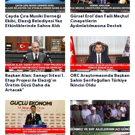
Çayda Çıra Musiki Derneği
Gürsel Erol’dan Faili Meçhul
Ekibi, Elazığ Belediyesi Yaz
Cinayetlerin
Etkinliklerinde Sahne Aldı
Aydınlatılmasına Destek
Başkan Alan: Sanayi Sitesi 1.
ORC Araştırmasında Başkan
Etap Projesi ile Elazığ’ın
Şahin Şerifoğulları Türkiye
Üretim Gücü Daha da
İkincisi Oldu
Artacak"