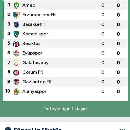
1
Amed
0
0
2
Erzurumspor FK
0
0
3
Başakşehir
0
0
4
Kocaelispor
0
0
5
Beşiktaş
0
0
6
Eyüpspor
0
0
7
Galatasaray
0
0
8
Çorum FK
0
0
9
Gaziantep FK
0
0
10
Alanyaspor
0
0
Detaylar için tıklayın