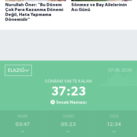
Nurullah Öner: "Bu Dönem
Sönmez ve Bay Ailelerinin
Çok Para Kazanma Dönemi
Acı Günü
Değil, Hata Yapmama
Dönemidir"
ELAZIĞ
07.08.2026
SONRAKI VAKTE KALAN
37:22
İmsak Namazı
İMSAK
GÜNEŞ
ÖĞLE
03:47
05:23
12:34