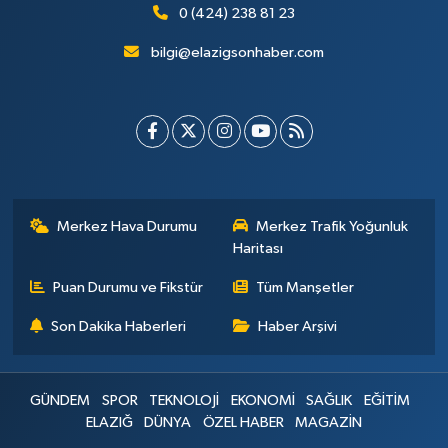
0 (424) 238 81 23
bilgi@elazigsonhaber.com
Merkez Hava Durumu
Merkez Trafik Yoğunluk
Haritası
Puan Durumu ve Fikstür
Tüm Manşetler
Son Dakika Haberleri
Haber Arşivi
GÜNDEM
SPOR
TEKNOLOJİ
EKONOMİ
SAĞLIK
EĞİTİM
ELAZIĞ
DÜNYA
ÖZEL HABER
MAGAZİN