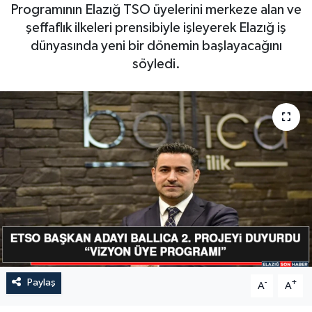
Programının Elazığ TSO üyelerini merkeze alan ve
GÜNDEM
şeffaflık ilkeleri prensibiyle işleyerek Elazığ iş
dünyasında yeni bir dönemin başlayacağını
HABERDE İNSAN
söyledi.
KÜLTÜR-SANAT
MAGAZİN
MEDYA
ÖZEL HABER
POLİTİKA
SAĞLIK
Paylaş
-
+
A
A
SİYASET