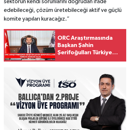
sektörün kendi sorunlarını doğrudan ifade
edebileceği, çözüm üretebileceği aktif ve güçlü
komite yapıları kuracağız.”
ORC Araştırmasında
Başkan Şahin
Şerifoğulları Türkiye
İkincisi Oldu