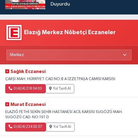
Duyurdu
Elazığ Merkez Nöbetçi Eczaneler
Sağlık Eczanesi
ÇARŞI MAH. HÜRRİYET CAD.NO:8 A İZZETPAŞA CAMİSİ KARŞISI
0 (424) 218 04 03
Yol Tarifi Al
Murat Eczanesi
ELAZIĞ FETHİ SEKİN ŞEHİR HASTANESİ ACİL KARŞISI SUGÖZÜ MAH.
SUGÖZÜ CAD. NO:191 D
0 (424) 234 02 07
Yol Tarifi Al