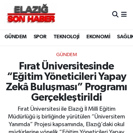
CANLI YAYIN
Merkez Hava Durumu
GÜNDEM
SPOR
TEKNOLOJİ
EKONOMİ
SAĞLI
ASAYİŞ
Merkez Trafik Yoğunluk Haritası
BİLİM VE TEKNOLOJİ
Süper Lig Puan Durumu ve Fikstür
GÜNDEM
Fırat Üniversitesinde
DÜNYA
Tüm Manşetler
“Eğitim Yöneticileri Yapay
EĞİTİM
Son Dakika Haberleri
Zekâ Buluşması” Programı
Gerçekleştirildi
EKONOMİ
Haber Arşivi
Fırat Üniversitesi ile Elazığ İl Millî Eğitim
ELAZIĞ
Müdürlüğü iş birliğinde yürütülen “Üniversitem
Yanımda” Projesi kapsamında, Elazığ’daki okul
GENEL
müdürlerine yönelik “Eğitim Yöneticileri Yapay