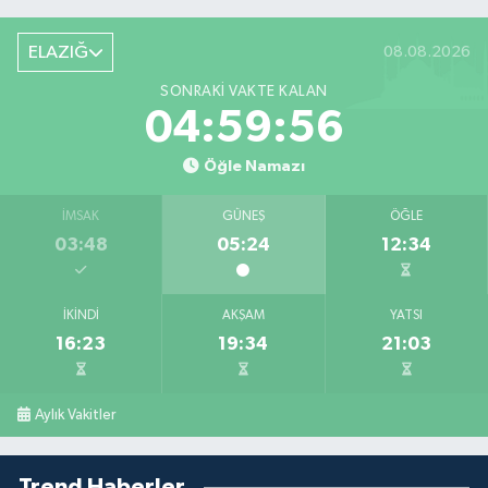
ELAZIĞ
08.08.2026
SONRAKI VAKTE KALAN
04:59:55
Öğle Namazı
İMSAK
GÜNEŞ
ÖĞLE
03:48
05:24
12:34
İKINDI
AKŞAM
YATSI
16:23
19:34
21:03
Aylık Vakitler
Trend Haberler