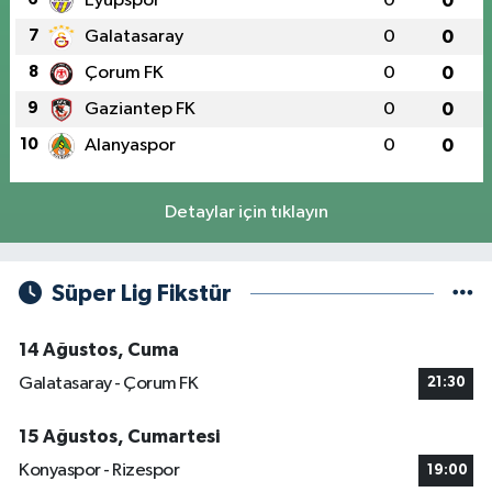
Eyüpspor
0
0
7
Galatasaray
0
0
8
Çorum FK
0
0
9
Gaziantep FK
0
0
10
Alanyaspor
0
0
Detaylar için tıklayın
Süper Lig Fikstür
14 Ağustos, Cuma
Galatasaray - Çorum FK
21:30
15 Ağustos, Cumartesi
Konyaspor - Rizespor
19:00