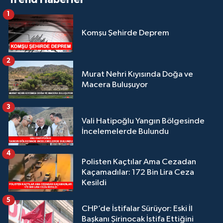
1
Komşu Şehirde Deprem
2
Murat Nehri Kıyısında Doğa ve
Macera Buluşuyor
3
Vali Hatipoğlu Yangın Bölgesinde
İncelemelerde Bulundu
4
Polisten Kaçtılar Ama Cezadan
Kaçamadılar: 172 Bin Lira Ceza
Kesildi
5
CHP’de İstifalar Sürüyor: Eski İl
Başkanı Şirinocak İstifa Ettiğini