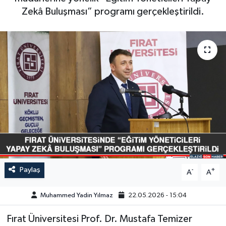
Zekâ Buluşması” programı gerçekleştirildi.
GÜNDEM
HABERDE İNSAN
KÜLTÜR-SANAT
MAGAZİN
MEDYA
ÖZEL HABER
Paylaş
-
+
POLİTİKA
A
A
Muhammed Yadin Yılmaz
22.05.2026 - 15:04
SAĞLIK
Fırat Üniversitesi Prof. Dr. Mustafa Temizer
SİYASET