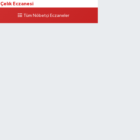
Çelık Eczanesi
MİŞLİK TOKİ 1. ETAP CAMİİ KARŞISI GÜNEYKENT
Tüm Nöbetçi Eczaneler
H. 19730 SOK. NO:6 A
0 (424) 236 63 34
Yol Tarifi Al
Tanrıverdı Eczanesi
OZAT GARAJI OPET KARŞISI) 1. HARPUT CAD.
RISALTIK SOK NO:7 1
0 (424) 218 72 74
Yol Tarifi Al