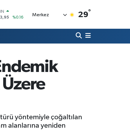
°
R
29
Merkez
006
%0.06
250
%0.02
İN
398
%0.2
 ALTIN
.87
%0.12
00
 Endemik
9
%70
OIN
3,95
%0.16
 Üzere
ltürü yöntemiyle çoğaltılan
şam alanlarına yeniden