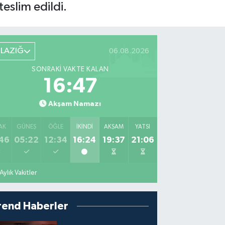
eslim edildi.
ELAZIĞ
06.08.2026
SONRAKI VAKTE KALAN
16:45
Akşam Namazı
AK
GÜNEŞ
ÖĞLE
İKINDI
AKŞAM
YATSI
46
05:22
12:34
16:24
19:37
21:06
Aylık Vakitler
rend Haberler