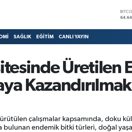
DOLA
47,6
EURO
55,0
STERL
OMİ
SAĞLIK
EĞİTİM
CANLI YAYIN
64,2
GRAM
6500
BİST1
sitesinde Üretilen
13.79
BITC
64.64
ğaya Kazandırılmak
 yürütülen çalışmalar kapsamında, doku kü
da bulunan endemik bitki türleri, doğal ya