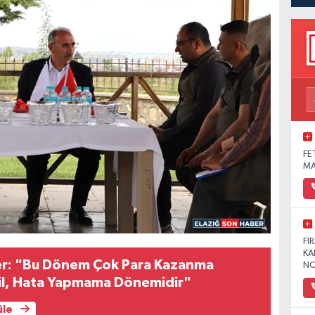
FE
MA
FI
KA
er: "Bu Dönem Çok Para Kazanma
NO
l, Hata Yapmama Dönemidir"
üle