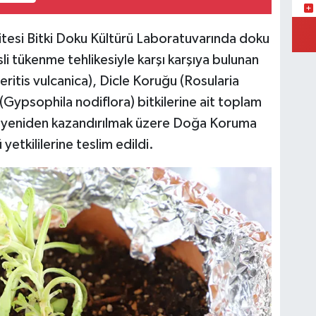
YE
tesi Bitki Doku Kültürü Laboratuvarında doku
MA
li tükenme tehlikesiyle karşı karşıya bulunan
itis vulcanica), Dicle Koruğu (Rosularia
Gypsophila nodiflora) bitkilerine ait toplam
(H
a yeniden kazandırılmak üzere Doğa Koruma
SA
yetkililerine teslim edildi.