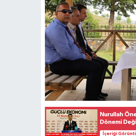
Nurullah Ön
Dönemi Deği
İçeriği Görünt