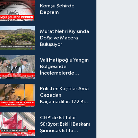
Komşu Şehirde
Deprem
Murat Nehri Kıyısında
Doğa ve Macera
Buluşuyor
Vali Hatipoğlu Yangın
Bölgesinde
İncelemelerde
Bulundu
Polisten Kaçtılar Ama
Cezadan
Kaçamadılar: 172 Bin
Lira Ceza Kesildi
CHP’de İstifalar
Sürüyor: Eski İl Başkanı
Şirinocak İstifa
Ettiğini Duyurdu