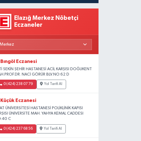
Elazığ Merkez Nöbetçi
Eczaneler
Bıngöl Eczanesi
Tİ SEKİN ŞEHİR HASTANESİ ACİL KARŞISI DOĞUKENT
H.PROF.DR. NACİ GÖRÜR BLV.NO:62 D
0 (424) 238 07 79
Yol Tarifi Al
Küçük Eczanesi
RAT ÜNİVERSİTESİ HASTANESİ POLİKLİNİK KAPISI
RŞISI ÜNİVERSİTE MAH. YAHYA KEMAL CADDESI
:40 C
0 (424) 237 68 56
Yol Tarifi Al