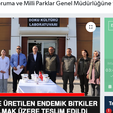
uma ve Milli Parklar Genel Müdürlüğüne t
İMS
03:
T
1