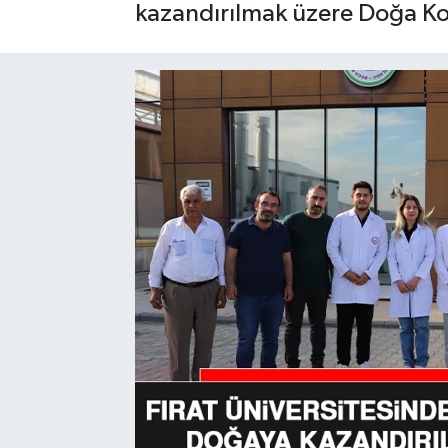
kazandırılmak üzere Doğa Kor
GÜNDEM
HABERDE İNSAN
KÜLTÜR-SANAT
MAGAZİN
MEDYA
ÖZEL HABER
POLİTİKA
SAĞLIK
SİYASET