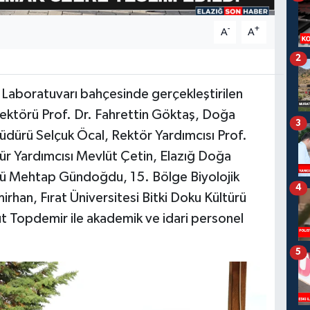
-
+
A
A
2
ü Laboratuvarı bahçesinde gerçekleştirilen
 Rektörü Prof. Dr. Fahrettin Göktaş, Doğa
3
üdürü Selçuk Öcal, Rektör Yardımcısı Prof.
r Yardımcısı Mevlüt Çetin, Elazığ Doğa
rü Mehtap Gündoğdu, 15. Bölge Biyolojik
4
han, Fırat Üniversitesi Bitki Doku Kültürü
 Topdemir ile akademik ve idari personel
5