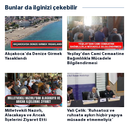
Bunlar da ilginizi çekebilir
Akçakoca'da Denize Girmek
Yeşilay’dan Cami Cemaatine
Yasaklandı
Bağımlılıkla Mücadele
Bilgilendirmesi
Milletvekili Nazırlı,
Vali Çelik: 'Ruhsatsız ve
Alacakaya ve Arıcak
ruhsata aykırı hiçbir yapıya
İlçelerini Ziyaret Etti
müsaade etmemeliyiz'