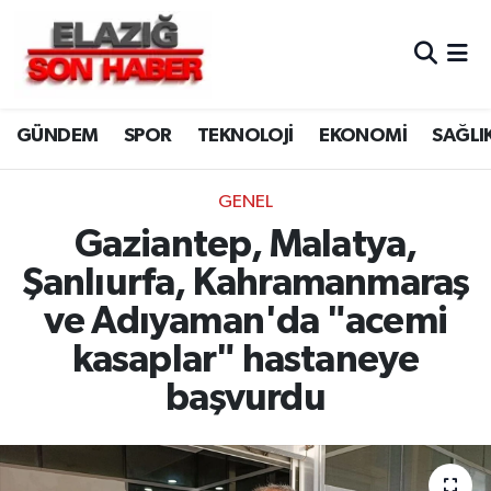
CANLI YAYIN
Merkez Hava Durumu
GÜNDEM
SPOR
TEKNOLOJİ
EKONOMİ
SAĞLI
ASAYİŞ
Merkez Trafik Yoğunluk Haritası
BİLİM VE TEKNOLOJİ
Süper Lig Puan Durumu ve Fikstür
GENEL
Gaziantep, Malatya,
DÜNYA
Tüm Manşetler
Şanlıurfa, Kahramanmaraş
EĞİTİM
Son Dakika Haberleri
ve Adıyaman'da "acemi
kasaplar" hastaneye
EKONOMİ
Haber Arşivi
başvurdu
ELAZIĞ
GENEL