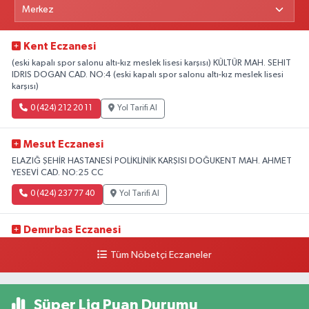
Kent Eczanesi
(eski kapalı spor salonu altı-kız meslek lisesi karşısı) KÜLTÜR MAH. SEHIT
IDRIS DOGAN CAD. NO:4 (eski kapalı spor salonu altı-kız meslek lisesi
karşısı)
0 (424) 212 20 11
Yol Tarifi Al
Mesut Eczanesi
ELAZIĞ ŞEHİR HASTANESİ POLİKLİNİK KARŞISI DOĞUKENT MAH. AHMET
YESEVİ CAD. NO:25 CC
0 (424) 237 77 40
Yol Tarifi Al
Demırbas Eczanesi
1.HARPUT CAD. NO:9 C
Tüm Nöbetçi Eczaneler
0 (424) 233 64 63
Yol Tarifi Al
Süper Lig Puan Durumu
Özen Eczanesi