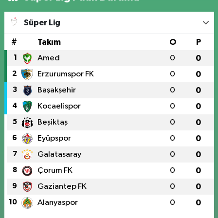
ABDULLAHPAŞA MAH.YOLU ÜZERİ ANADOLU HASTANESİ YAN TARAFI
Ataşehir Mah. Malatya Cad. No:105
Süper Lig
0 (424) 238 66 66
Yol Tarifi Al
#
Takım
O
P
1
Amed
0
0
2
Erzurumspor FK
0
0
3
Başakşehir
0
0
4
Kocaelispor
0
0
5
Beşiktaş
0
0
6
Eyüpspor
0
0
7
Galatasaray
0
0
8
Çorum FK
0
0
9
Gaziantep FK
0
0
10
Alanyaspor
0
0