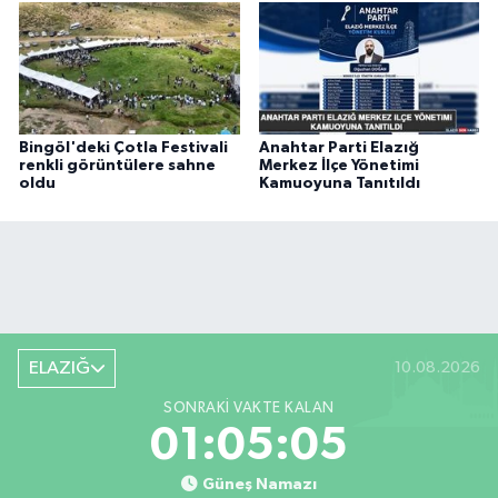
Bingöl'deki Çotla Festivali
Anahtar Parti Elazığ
renkli görüntülere sahne
Merkez İlçe Yönetimi
oldu
Kamuoyuna Tanıtıldı
ELAZIĞ
10.08.2026
SONRAKI VAKTE KALAN
01:05:05
Güneş Namazı