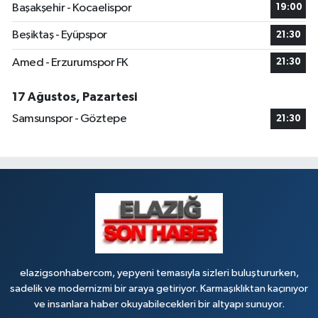
Başakşehir - Kocaelispor
19:00
Beşiktaş - Eyüpspor
21:30
Amed - Erzurumspor FK
21:30
17 Ağustos, Pazartesi
Samsunspor - Göztepe
21:30
elazigsonhabercom, yepyeni temasıyla sizleri buluştururken,
sadelik ve modernizmi bir araya getiriyor. Karmaşıklıktan kaçınıyor
ve insanlara haber okuyabilecekleri bir altyapı sunuyor.