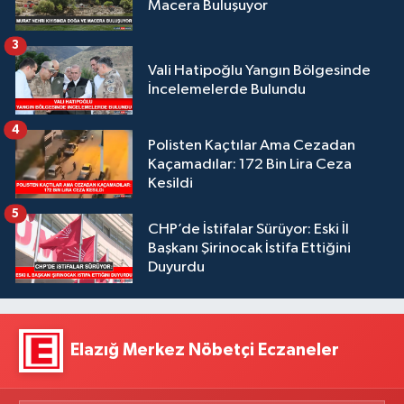
Macera Buluşuyor
3
Vali Hatipoğlu Yangın Bölgesinde
İncelemelerde Bulundu
4
Polisten Kaçtılar Ama Cezadan
Kaçamadılar: 172 Bin Lira Ceza
Kesildi
5
CHP’de İstifalar Sürüyor: Eski İl
Başkanı Şirinocak İstifa Ettiğini
Duyurdu
Elazığ Merkez Nöbetçi Eczaneler