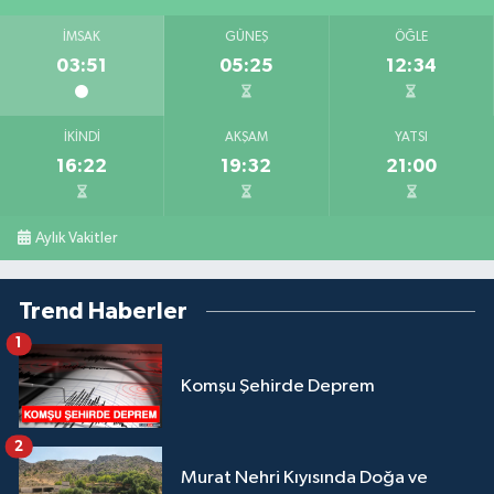
İMSAK
GÜNEŞ
ÖĞLE
03:51
05:25
12:34
İKINDI
AKŞAM
YATSI
16:22
19:32
21:00
Aylık Vakitler
Trend Haberler
1
Komşu Şehirde Deprem
2
Murat Nehri Kıyısında Doğa ve