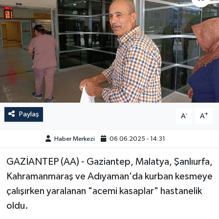
GÜNDEM
HABERDE İNSAN
KÜLTÜR-SANAT
MAGAZİN
Paylaş
-
+
A
A
MEDYA
Haber Merkezi
06.06.2025 - 14:31
ÖZEL HABER
GAZİANTEP (AA) - Gaziantep, Malatya, Şanlıurfa,
POLİTİKA
Kahramanmaraş ve Adıyaman'da kurban kesmeye
çalışırken yaralanan "acemi kasaplar" hastanelik
SAĞLIK
oldu.
SİYASET