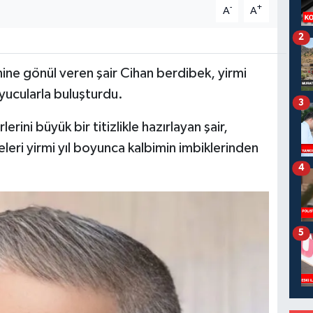
-
+
A
A
2
5
nine gönül veren şair Cihan berdibek, yirmi
kuyucularla buluşturdu.
3
erini büyük bir titizlikle hazırlayan şair,
eleri yirmi yıl boyunca kalbimin imbiklerinden
4
5