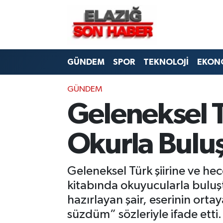
CANLI YAYIN
Merkez Hava Durumu
GÜNDEM
SPOR
TEKNOLOJİ
EKON
ASAYİŞ
Merkez Trafik Yoğunluk Haritası
BİLİM VE TEKNOLOJİ
Süper Lig Puan Durumu ve Fikstür
GÜNDEM
Geleneksel T
DÜNYA
Tüm Manşetler
Okurla Bulu
EĞİTİM
Son Dakika Haberleri
EKONOMİ
Haber Arşivi
Geleneksel Türk şiirine ve hece
kitabında okuyucularla buluştu
ELAZIĞ
hazırlayan şair, eserinin orta
süzdüm” sözleriyle ifade etti.
GENEL