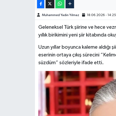
SPOR
Muhammed Yadin Yılmaz
18.06.2026 - 14:2
TEKNOLOJİ
Geleneksel Türk şiirine ve hece vez
yıllık birikimini yeni şiir kitabında o
YAŞAM
Uzun yıllar boyunca kaleme aldığı şiirl
eserinin ortaya çıkış sürecini “Kelim
süzdüm” sözleriyle ifade etti.