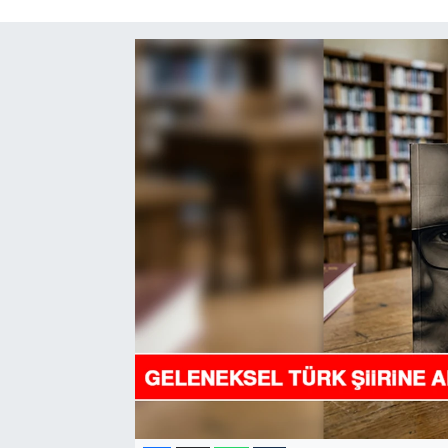
GÜNDEM
HABERDE İNSAN
KÜLTÜR-SANAT
MAGAZİN
MEDYA
ÖZEL HABER
POLİTİKA
SAĞLIK
SİYASET