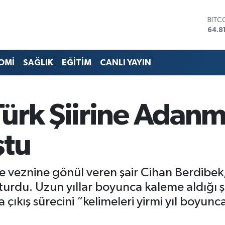
DOL
47,7
EUR
55,2
STER
OMİ
SAĞLIK
EĞİTİM
CANLI YAYIN
64,4
GRAM
6660
BİST
ürk Şiirine Adanmı
13.7
BITC
64.8
ştu
 veznine gönül veren şair Cihan Berdibek, yir
rdu. Uzun yıllar boyunca kaleme aldığı şiirl
ya çıkış sürecini “kelimeleri yirmi yıl boyun