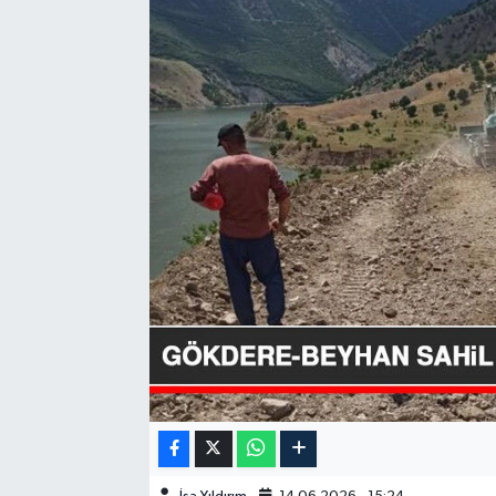
GÜNDEM
HABERDE İNSAN
KÜLTÜR-SANAT
MAGAZİN
MEDYA
ÖZEL HABER
POLİTİKA
SAĞLIK
SİYASET