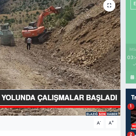
İMS
03:
T
1
-
+
A
A
2