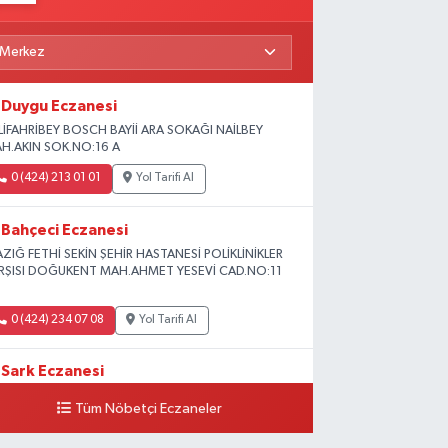
Duygu Eczanesi
LİFAHRİBEY BOSCH BAYİİ ARA SOKAĞI NAİLBEY
H.AKIN SOK.NO:16 A
0 (424) 213 01 01
Yol Tarifi Al
Bahçeci Eczanesi
AZIĞ FETHİ SEKİN ŞEHİR HASTANESİ POLİKLİNİKLER
RŞISI DOĞUKENT MAH.AHMET YESEVİ CAD.NO:11
0 (424) 234 07 08
Yol Tarifi Al
Sark Eczanesi
iversite Mah.Yunus Emre Blv. No:2 3A
Tüm Nöbetçi Eczaneler
0 (424) 212 49 34
Yol Tarifi Al