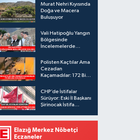
Murat Nehri Kıyısında
Doğa ve Macera
Buluşuyor
Vali Hatipoğlu Yangın
Bölgesinde
İncelemelerde
Bulundu
Polisten Kaçtılar Ama
Cezadan
Kaçamadılar: 172 Bin
Lira Ceza Kesildi
CHP’de İstifalar
Sürüyor: Eski İl Başkanı
Şirinocak İstifa
Ettiğini Duyurdu
Elazığ Merkez Nöbetçi
Eczaneler