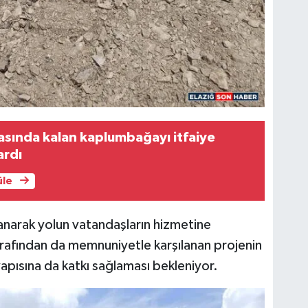
BE
CA
BA
asında kalan kaplumbağayı itfaiye
ardı
üle
anarak yolun vatandaşların hizmetine
arafından da memnuniyetle karşılanan projenin
yapısına da katkı sağlaması bekleniyor.