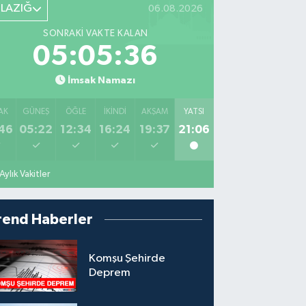
ELAZIĞ
06.08.2026
SONRAKI VAKTE KALAN
05:05:34
İmsak Namazı
AK
GÜNEŞ
ÖĞLE
İKINDI
AKŞAM
YATSI
46
05:22
12:34
16:24
19:37
21:06
Aylık Vakitler
rend Haberler
Komşu Şehirde
Deprem