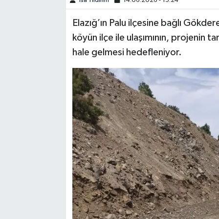
İsa Yıldırım
14.06.2026 - 15:24
Elazığ’ın Palu ilçesine bağlı Gökde
SPOR
köyün ilçe ile ulaşımının, projenin 
TEKNOLOJİ
hale gelmesi hedefleniyor.
YAŞAM