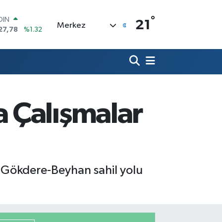
°
AR
21
Merkez
894
%0.08
O
398
%-0.02
LİN
581
%0.16
 ALTIN
.83
%4.44
100
 Çalışmalar
03
%11
OIN
27,78
%1.32
n Gökdere-Beyhan sahil yolu