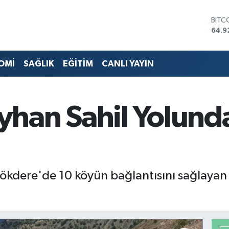
DOL
47,5
EUR
55,0
STER
OMİ
SAĞLIK
EĞİTİM
CANLI YAYIN
64,1
GRAM
6508
BİST
han Sahil Yolunda
13.7
BITC
64.9
ı Gökdere'de 10 köyün bağlantısını sağlaya
.