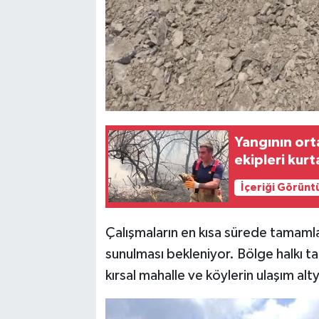
Yangının ort
ekipleri kurt
İçeriği Görünt
Çalışmaların en kısa sürede tamaml
sunulması bekleniyor. Bölge halkı t
kırsal mahalle ve köylerin ulaşım alt