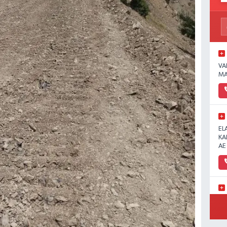
VA
MA
EL
KA
AE
Ün