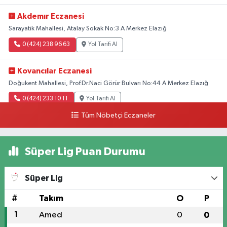
Akdemır Eczanesi
Sarayatik Mahallesi, Atalay Sokak No:3 A Merkez Elazığ
0 (424) 238 96 63
Yol Tarifi Al
Kovancılar Eczanesi
Doğukent Mahallesi, Prof.Dr.Naci Görür Bulvarı No:44 A Merkez Elazığ
0 (424) 233 10 11
Yol Tarifi Al
Tüm Nöbetçi Eczaneler
Hande Eczanesi
Üniversite Mahallesi, Yahya Kemal Caddesi No:54-1 A Merkez Elazığ
Süper Lig Puan Durumu
0 (424) 238 23 43
Yol Tarifi Al
Süper Lig
Lokman Eczanesi
Rızaiye Mahallesi, Şair Elmas Yıldırım Sokak No:13 B Merkez Elazığ
#
Takım
O
P
0 (424) 236 46 85
Yol Tarifi Al
1
Amed
0
0