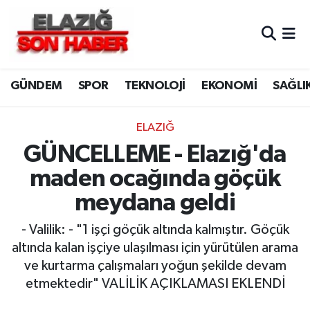
CANLI YAYIN
Merkez Hava Durumu
GÜNDEM
SPOR
TEKNOLOJİ
EKONOMİ
SAĞLI
ASAYİŞ
Merkez Trafik Yoğunluk Haritası
BİLİM VE TEKNOLOJİ
Süper Lig Puan Durumu ve Fikstür
ELAZIĞ
GÜNCELLEME - Elazığ'da
DÜNYA
Tüm Manşetler
maden ocağında göçük
EĞİTİM
Son Dakika Haberleri
meydana geldi
EKONOMİ
Haber Arşivi
- Valilik: - "1 işçi göçük altında kalmıştır. Göçük
altında kalan işçiye ulaşılması için yürütülen arama
ELAZIĞ
ve kurtarma çalışmaları yoğun şekilde devam
etmektedir" VALİLİK AÇIKLAMASI EKLENDİ
GENEL