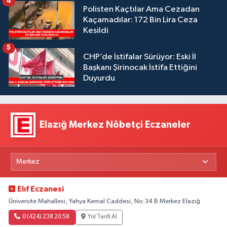
4
Polisten Kaçtılar Ama Cezadan
Kaçamadılar: 172 Bin Lira Ceza
Kesildi
5
CHP’de İstifalar Sürüyor: Eski İl
Başkanı Şirinocak İstifa Ettiğini
Duyurdu
Elazığ Merkez Nöbetçi Eczaneler
Elıf Eczanesi
Üniversite Mahallesi, Yahya Kemal Caddesi, No:34 B Merkez Elazığ
0 (424) 238 20 58
Yol Tarifi Al