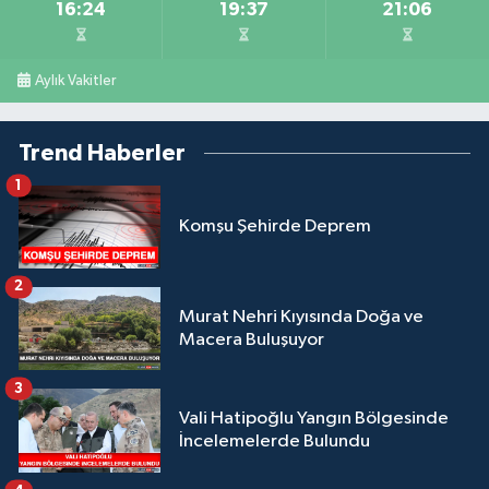
16:24
19:37
21:06
Aylık Vakitler
Trend Haberler
1
Komşu Şehirde Deprem
2
Murat Nehri Kıyısında Doğa ve
Macera Buluşuyor
3
Vali Hatipoğlu Yangın Bölgesinde
İncelemelerde Bulundu