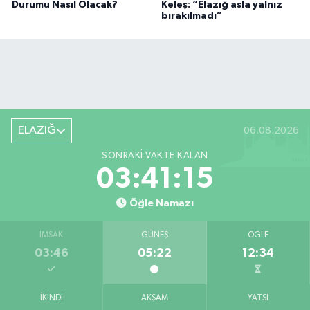
Durumu Nasıl Olacak?
Keleş: “Elazığ asla yalnız
bırakılmadı”
ELAZIĞ
06.08.2026
SONRAKI VAKTE KALAN
03:41:15
Öğle Namazı
İMSAK
GÜNEŞ
ÖĞLE
03:46
05:22
12:34
İKINDI
AKŞAM
YATSI