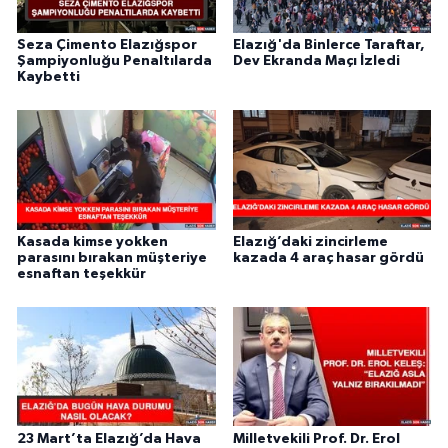
Seza Çimento Elazığspor
Elazığ'da Binlerce Taraftar,
Şampiyonluğu Penaltılarda
Dev Ekranda Maçı İzledi
Kaybetti
Kasada kimse yokken
Elazığ’daki zincirleme
parasını bırakan müşteriye
kazada 4 araç hasar gördü
esnaftan teşekkür
23 Mart’ta Elazığ’da Hava
Milletvekili Prof. Dr. Erol