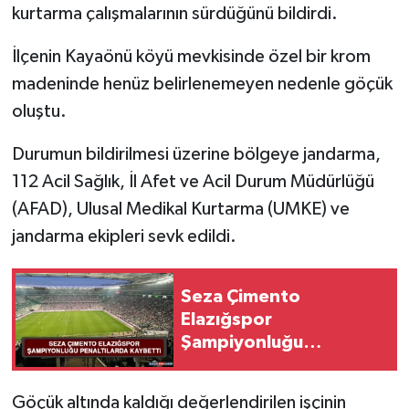
kurtarma çalışmalarının sürdüğünü bildirdi.
SPOR
İlçenin Kayaönü köyü mevkisinde özel bir krom
madeninde henüz belirlenemeyen nedenle göçük
TEKNOLOJİ
oluştu.
YAŞAM
Durumun bildirilmesi üzerine bölgeye jandarma,
112 Acil Sağlık, İl Afet ve Acil Durum Müdürlüğü
(AFAD), Ulusal Medikal Kurtarma (UMKE) ve
jandarma ekipleri sevk edildi.
Seza Çimento
Elazığspor
Şampiyonluğu
Penaltılarda Kaybetti
Göçük altında kaldığı değerlendirilen işçinin