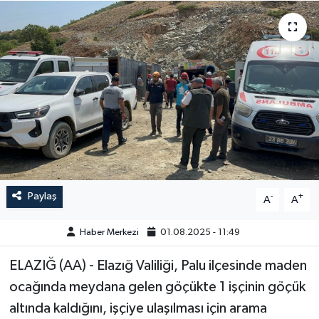
GÜNDEM
HABERDE İNSAN
KÜLTÜR-SANAT
MAGAZİN
MEDYA
Paylaş
-
+
A
A
ÖZEL HABER
Haber Merkezi
01.08.2025 - 11:49
POLİTİKA
ELAZIĞ (AA) - Elazığ Valiliği, Palu ilçesinde maden
SAĞLIK
ocağında meydana gelen göçükte 1 işçinin göçük
altında kaldığını, işçiye ulaşılması için arama
SİYASET