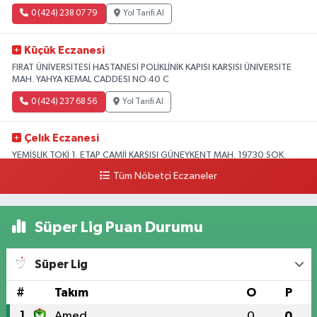
0 (424) 238 07 79
Yol Tarifi Al
Küçük Eczanesi
FIRAT ÜNİVERSİTESİ HASTANESİ POLİKLİNİK KAPISI KARŞISI ÜNİVERSİTE
MAH. YAHYA KEMAL CADDESI NO:40 C
0 (424) 237 68 56
Yol Tarifi Al
Çelık Eczanesi
YEMİŞLİK TOKİ 1. ETAP CAMİİ KARŞISI GÜNEYKENT MAH. 19730 SOK.
NO:6 A
Tüm Nöbetçi Eczaneler
0 (424) 236 63 34
Yol Tarifi Al
Süper Lig Puan Durumu
Tanrıverdı Eczanesi
(HOZAT GARAJI OPET KARŞISI) 1. HARPUT CAD. SARISALTIK SOK NO:7 1
Süper Lig
0 (424) 218 72 74
Yol Tarifi Al
#
Takım
O
P
1
Amed
0
0