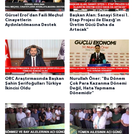
Gürsel Erol’dan Faili Meçhul
Başkan Alan: Sanayi Sitesi 1.
Cinayetlerin
Etap Projesi ile Elazığ’ın
Aydınlatılmasına Destek
Üretim Gücü Daha da
Artacak"
ORC Araştırmasında Başkan
Nurullah Öner: "Bu Dönem
Şahin Şerifoğulları Türkiye
Çok Para Kazanma Dönemi
İkincisi Oldu
Değil, Hata Yapmama
Dönemidir"