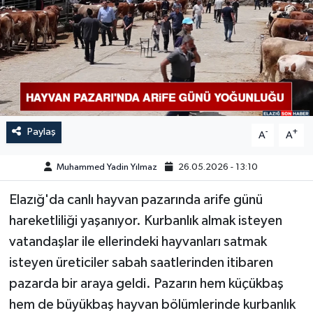
GÜNDEM
HABERDE İNSAN
KÜLTÜR-SANAT
MAGAZİN
Paylaş
-
+
A
A
MEDYA
Muhammed Yadin Yılmaz
26.05.2026 - 13:10
Elazığ'da canlı hayvan pazarında arife günü
ÖZEL HABER
hareketliliği yaşanıyor. Kurbanlık almak isteyen
POLİTİKA
vatandaşlar ile ellerindeki hayvanları satmak
isteyen üreticiler sabah saatlerinden itibaren
SAĞLIK
pazarda bir araya geldi. Pazarın hem küçükbaş
hem de büyükbaş hayvan bölümlerinde kurbanlık
SİYASET