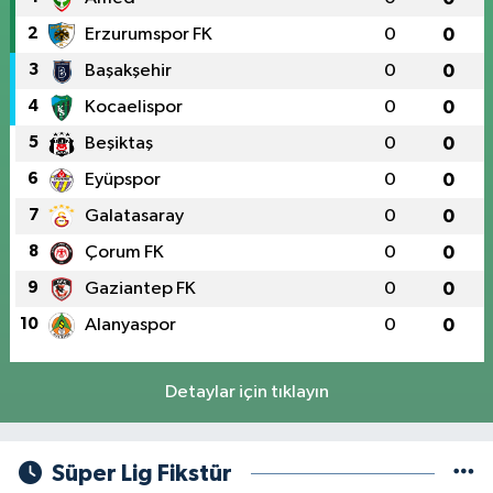
2
Erzurumspor FK
0
0
3
Başakşehir
0
0
4
Kocaelispor
0
0
5
Beşiktaş
0
0
6
Eyüpspor
0
0
7
Galatasaray
0
0
8
Çorum FK
0
0
9
Gaziantep FK
0
0
10
Alanyaspor
0
0
Detaylar için tıklayın
Süper Lig Fikstür