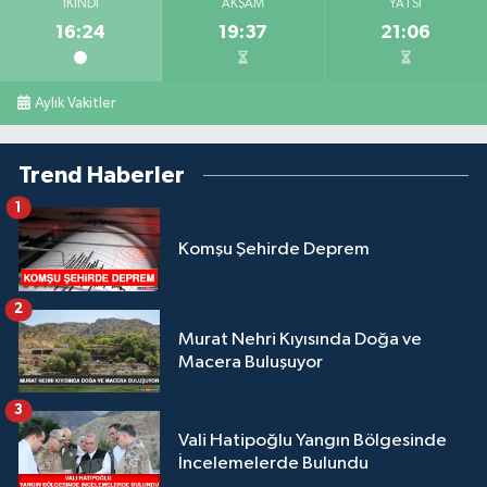
İKINDI
AKŞAM
YATSI
16:24
19:37
21:06
Aylık Vakitler
Trend Haberler
1
Komşu Şehirde Deprem
2
Murat Nehri Kıyısında Doğa ve
Macera Buluşuyor
3
Vali Hatipoğlu Yangın Bölgesinde
İncelemelerde Bulundu