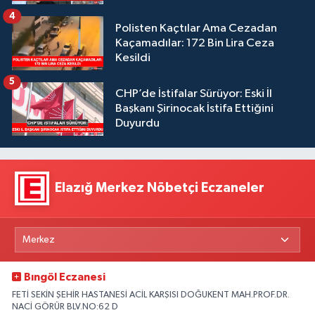
4
Polisten Kaçtılar Ama Cezadan
Kaçamadılar: 172 Bin Lira Ceza
Kesildi
5
CHP’de İstifalar Sürüyor: Eski İl
Başkanı Şirinocak İstifa Ettiğini
Duyurdu
Elazığ Merkez Nöbetçi Eczaneler
Bıngöl Eczanesi
FETİ SEKİN ŞEHİR HASTANESİ ACİL KARŞISI DOĞUKENT MAH.PROF.DR.
NACİ GÖRÜR BLV.NO:62 D