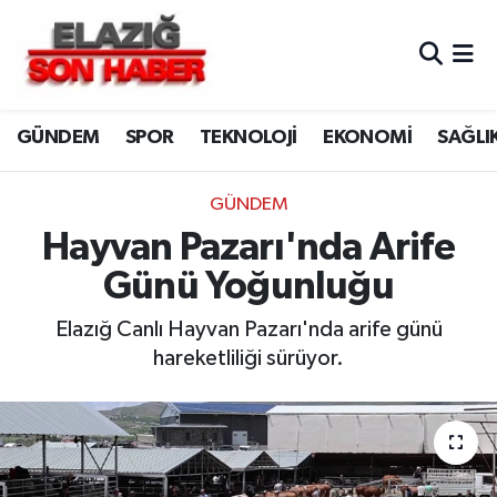
CANLI YAYIN
Merkez Hava Durumu
GÜNDEM
SPOR
TEKNOLOJİ
EKONOMİ
SAĞLI
ASAYİŞ
Merkez Trafik Yoğunluk Haritası
BİLİM VE TEKNOLOJİ
Süper Lig Puan Durumu ve Fikstür
GÜNDEM
Hayvan Pazarı'nda Arife
DÜNYA
Tüm Manşetler
Günü Yoğunluğu
EĞİTİM
Son Dakika Haberleri
Elazığ Canlı Hayvan Pazarı'nda arife günü
hareketliliği sürüyor.
EKONOMİ
Haber Arşivi
ELAZIĞ
GENEL