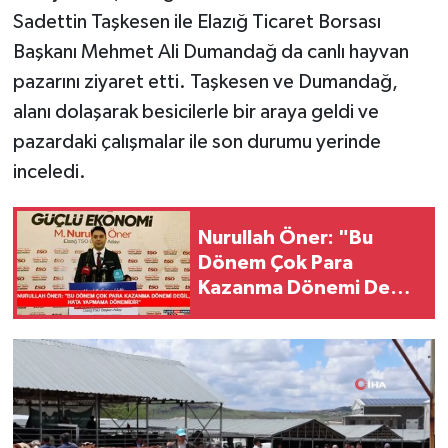
Sadettin Taşkesen ile Elazığ Ticaret Borsası
Başkanı Mehmet Ali Dumandağ da canlı hayvan
pazarını ziyaret etti. Taşkesen ve Dumandağ,
alanı dolaşarak besicilerle bir araya geldi ve
pazardaki çalışmalar ile son durumu yerinde
inceledi.
Nurullah Öner: "Bu
Dönem Çok Para
Kazanma Dönemi Değil,
Hata Yapmama
Dönemidir"