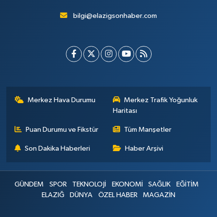
bilgi@elazigsonhaber.com
Merkez Hava Durumu
Merkez Trafik Yoğunluk
Haritası
Puan Durumu ve Fikstür
Tüm Manşetler
Son Dakika Haberleri
Haber Arşivi
GÜNDEM
SPOR
TEKNOLOJİ
EKONOMİ
SAĞLIK
EĞİTİM
ELAZIĞ
DÜNYA
ÖZEL HABER
MAGAZİN