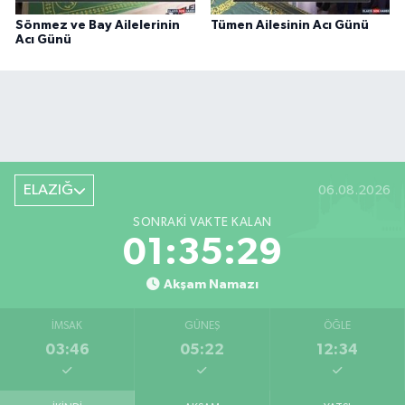
Sönmez ve Bay Ailelerinin
Tümen Ailesinin Acı Günü
Acı Günü
ELAZIĞ
06.08.2026
SONRAKI VAKTE KALAN
01:35:28
Akşam Namazı
İMSAK
GÜNEŞ
ÖĞLE
03:46
05:22
12:34