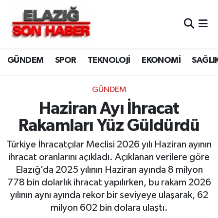
CANLI YAYIN
Merkez Hava Durumu
GÜNDEM
SPOR
TEKNOLOJİ
EKONOMİ
SAĞLI
ASAYİŞ
Merkez Trafik Yoğunluk Haritası
BİLİM VE TEKNOLOJİ
Süper Lig Puan Durumu ve Fikstür
GÜNDEM
Haziran Ayı İhracat
DÜNYA
Tüm Manşetler
Rakamları Yüz Güldürdü
EĞİTİM
Son Dakika Haberleri
Türkiye İhracatçılar Meclisi 2026 yılı Haziran ayının
ihracat oranlarını açıkladı. Açıklanan verilere göre
EKONOMİ
Haber Arşivi
Elazığ’da 2025 yılının Haziran ayında 8 milyon
778 bin dolarlık ihracat yapılırken, bu rakam 2026
ELAZIĞ
yılının aynı ayında rekor bir seviyeye ulaşarak, 62
milyon 602 bin dolara ulaştı.
GENEL