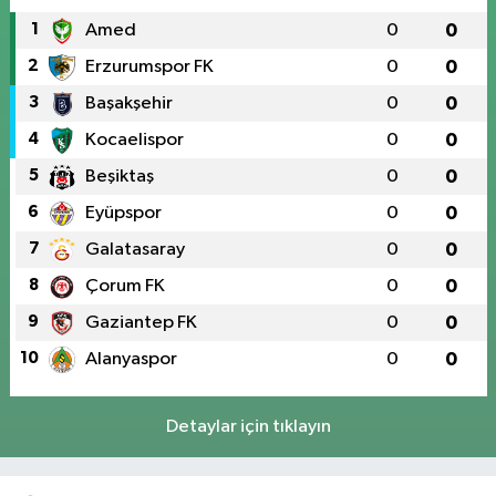
1
Amed
0
0
2
Erzurumspor FK
0
0
3
Başakşehir
0
0
4
Kocaelispor
0
0
5
Beşiktaş
0
0
6
Eyüpspor
0
0
7
Galatasaray
0
0
8
Çorum FK
0
0
9
Gaziantep FK
0
0
10
Alanyaspor
0
0
Detaylar için tıklayın