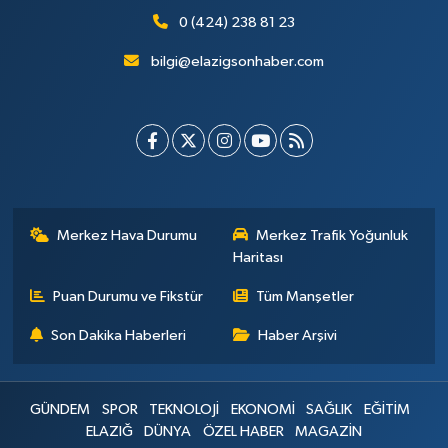
0 (424) 238 81 23
bilgi@elazigsonhaber.com
Merkez Hava Durumu
Merkez Trafik Yoğunluk
Haritası
Puan Durumu ve Fikstür
Tüm Manşetler
Son Dakika Haberleri
Haber Arşivi
GÜNDEM
SPOR
TEKNOLOJİ
EKONOMİ
SAĞLIK
EĞİTİM
ELAZIĞ
DÜNYA
ÖZEL HABER
MAGAZİN