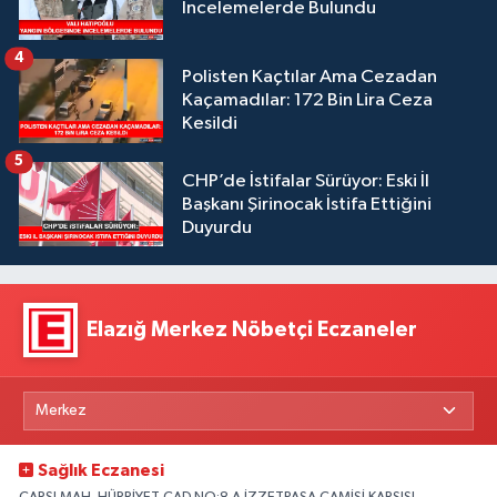
İncelemelerde Bulundu
4
Polisten Kaçtılar Ama Cezadan
Kaçamadılar: 172 Bin Lira Ceza
Kesildi
5
CHP’de İstifalar Sürüyor: Eski İl
Başkanı Şirinocak İstifa Ettiğini
Duyurdu
Elazığ Merkez Nöbetçi Eczaneler
Sağlık Eczanesi