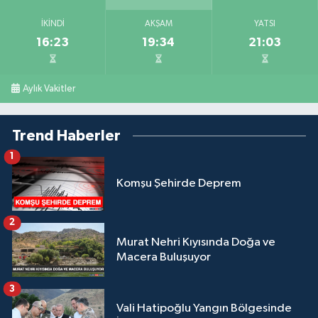
İKINDI
AKŞAM
YATSI
16:23
19:34
21:03
Aylık Vakitler
Trend Haberler
1
Komşu Şehirde Deprem
2
Murat Nehri Kıyısında Doğa ve
Macera Buluşuyor
3
Vali Hatipoğlu Yangın Bölgesinde