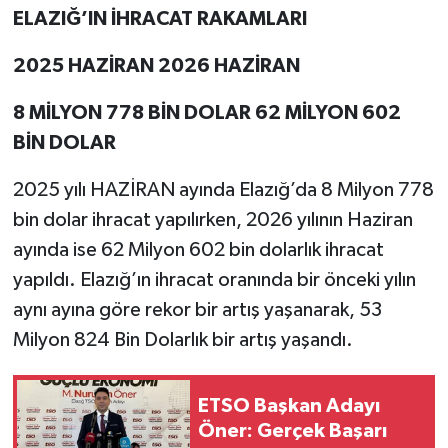
ELAZIĞ’IN İHRACAT RAKAMLARI
SPOR
2025 HAZİRAN 2026 HAZİRAN
TEKNOLOJİ
8 MİLYON 778 BİN DOLAR 62 MİLYON 602
BİN DOLAR
YAŞAM
2025 yılı HAZİRAN ayında Elazığ’da 8 Milyon 778
bin dolar ihracat yapılırken, 2026 yılının Haziran
ayında ise 62 Milyon 602 bin dolarlık ihracat
yapıldı. Elazığ’ın ihracat oranında bir önceki yılın
aynı ayına göre rekor bir artış yaşanarak, 53
Milyon 824 Bin Dolarlık bir artış yaşandı.
ETSO Başkan Adayı
Öner: Gerçek Başarı