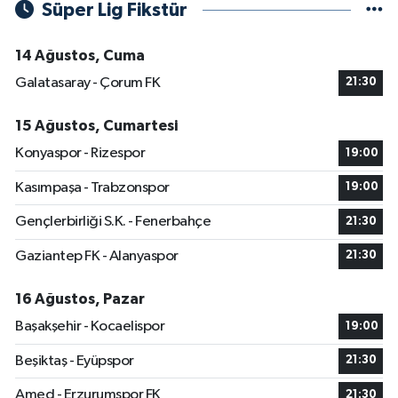
Süper Lig Fikstür
14 Ağustos, Cuma
Galatasaray - Çorum FK
21:30
15 Ağustos, Cumartesi
Konyaspor - Rizespor
19:00
Kasımpaşa - Trabzonspor
19:00
Gençlerbirliği S.K. - Fenerbahçe
21:30
Gaziantep FK - Alanyaspor
21:30
16 Ağustos, Pazar
Başakşehir - Kocaelispor
19:00
Beşiktaş - Eyüpspor
21:30
Amed - Erzurumspor FK
21:30