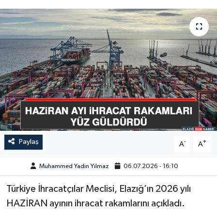
GÜNDEM
HABERDE İNSAN
KÜLTÜR-SANAT
MAGAZİN
MEDYA
ÖZEL HABER
Paylaş
-
+
A
A
POLİTİKA
Muhammed Yadin Yılmaz
06.07.2026 - 16:10
Türkiye İhracatçılar Meclisi, Elazığ’ın 2026 yılı
SAĞLIK
HAZİRAN ayının ihracat rakamlarını açıkladı.
SİYASET