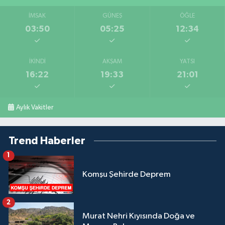
İMSAK
GÜNEŞ
ÖĞLE
03:50
05:25
12:34
İKINDI
AKŞAM
YATSI
16:22
19:33
21:01
Aylık Vakitler
Trend Haberler
1
Komşu Şehirde Deprem
2
Murat Nehri Kıyısında Doğa ve