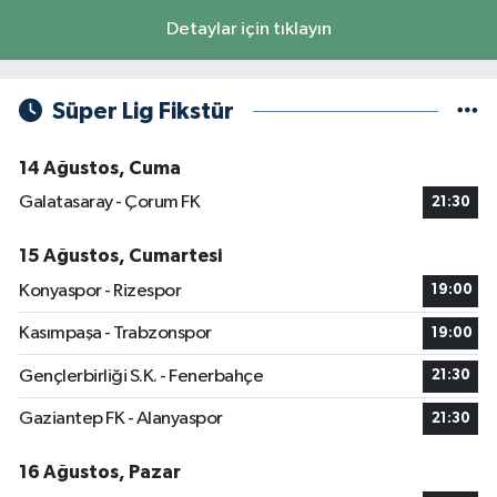
0 (424) 238 23 43
Yol Tarifi Al
Detaylar için tıklayın
Lokman Eczanesi
Rızaiye Mahallesi, Şair Elmas Yıldırım Sokak No:13 B Merkez Elazığ
Süper Lig Fikstür
0 (424) 236 46 85
Yol Tarifi Al
14 Ağustos, Cuma
Koç Eczanesi
Galatasaray - Çorum FK
21:30
İzzetpaşa Mahallesi, Şehit İlhanlar Caddesi No:46 B Merkez Elazığ
0 (424) 237 21 88
Yol Tarifi Al
15 Ağustos, Cumartesi
Konyaspor - Rizespor
19:00
Kurtoğlu Eczanesi
Kasımpaşa - Trabzonspor
19:00
Abdullahpaşa Mahallesi, 266 Sokak No:6 Merkez Elazığ
0 (424) 236 46 42
Yol Tarifi Al
Gençlerbirliği S.K. - Fenerbahçe
21:30
Gaziantep FK - Alanyaspor
21:30
Dogan Eczanesi
Rüstempaşa Mahallesi, Kazım Karabekir Caddesi No:42 B Merkez Elazığ
16 Ağustos, Pazar
0 (424) 234 20 28
Yol Tarifi Al