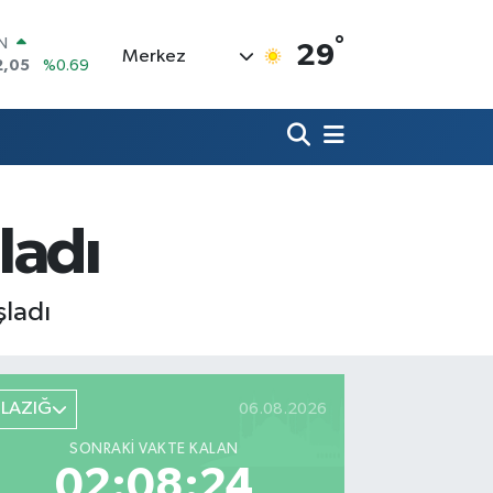
°
R
29
Merkez
06
%0.06
50
%0.02
N
98
%0.2
ALTIN
4
%0.32
00
ladı
%48
IN
2,05
%0.69
şladı
ELAZIĞ
06.08.2026
SONRAKI VAKTE KALAN
02:08:23