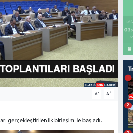
İMS
03:
T
1
-
+
A
A
2
8
rı gerçekleştirilen ilk birleşim ile başladı.
3