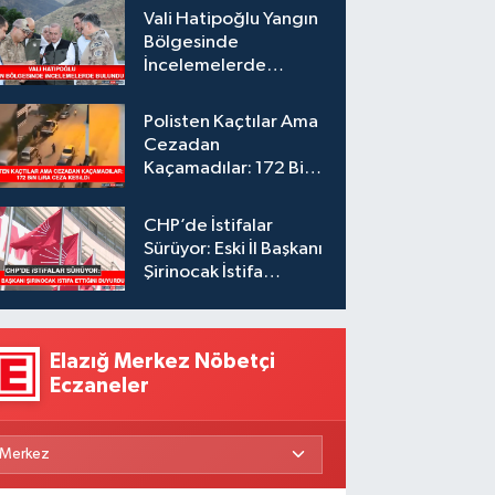
Vali Hatipoğlu Yangın
Bölgesinde
İncelemelerde
Bulundu
Polisten Kaçtılar Ama
Cezadan
Kaçamadılar: 172 Bin
Lira Ceza Kesildi
CHP’de İstifalar
Sürüyor: Eski İl Başkanı
Şirinocak İstifa
Ettiğini Duyurdu
Elazığ Merkez Nöbetçi
Eczaneler