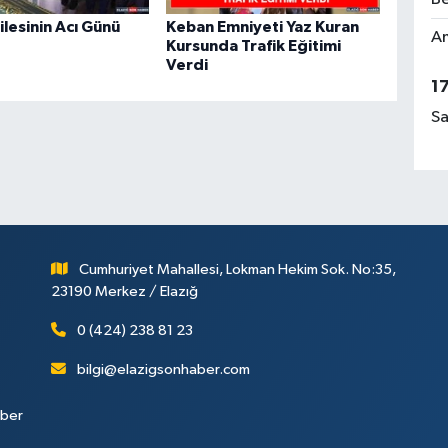
lesinin Acı Günü
Keban Emniyeti Yaz Kuran
Am
Kursunda Trafik Eğitimi
Verdi
1
Sa
Cumhuriyet Mahallesi, Lokman Hekim Sok. No:35,
23190 Merkez / Elazığ
0 (424) 238 81 23
bilgi@elazigsonhaber.com
aber