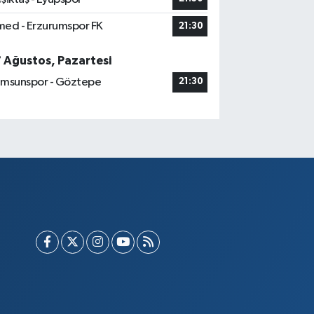
ed - Erzurumspor FK
21:30
7 Ağustos, Pazartesi
msunspor - Göztepe
21:30