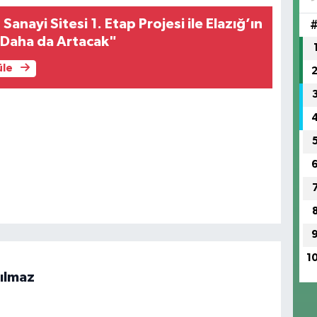
SA
Sanayi Sitesi 1. Etap Projesi ile Elazığ’ın
 Daha da Artacak"
üle
1
ılmaz