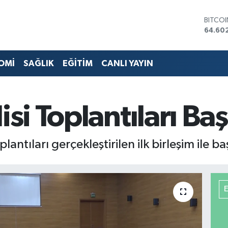
DOLA
47,60
EURO
55,02
STERLİ
OMİ
SAĞLIK
EĞİTİM
CANLI YAYIN
64,23
GRAM 
6513.9
BİST1
isi Toplantıları Baş
13.768
BITCO
64.60
lantıları gerçekleştirilen ilk birleşim ile ba