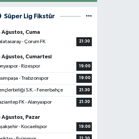
Süper Lig Fikstür
4 Ağustos, Cuma
latasaray - Çorum FK
21:30
5 Ağustos, Cumartesi
nyaspor - Rizespor
19:00
sımpaşa - Trabzonspor
19:00
nçlerbirliği S.K. - Fenerbahçe
21:30
ziantep FK - Alanyaspor
21:30
6 Ağustos, Pazar
şakşehir - Kocaelispor
19:00
şiktaş - Eyüpspor
21:30