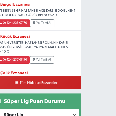
Bıngöl Eczanesi
Tİ SEKİN ŞEHİR HASTANESİ ACİL KARŞISI DOĞUKENT
H.PROF.DR. NACİ GÖRÜR BLV.NO:62 D
0 (424) 238 07 79
Yol Tarifi Al
Küçük Eczanesi
RAT ÜNİVERSİTESİ HASTANESİ POLİKLİNİK KAPISI
RŞISI ÜNİVERSİTE MAH. YAHYA KEMAL CADDESI
:40 C
0 (424) 237 68 56
Yol Tarifi Al
Çelık Eczanesi
MİŞLİK TOKİ 1. ETAP CAMİİ KARŞISI GÜNEYKENT
Tüm Nöbetçi Eczaneler
H. 19730 SOK. NO:6 A
0 (424) 236 63 34
Yol Tarifi Al
Süper Lig Puan Durumu
Tanrıverdı Eczanesi
OZAT GARAJI OPET KARŞISI) 1. HARPUT CAD.
Süper Lig