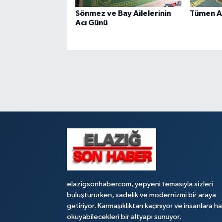
Sönmez ve Bay Ailelerinin
Tümen Ai
Acı Günü
elazigsonhabercom, yepyeni temasıyla sizleri
buluştururken, sadelik ve modernizmi bir araya
getiriyor. Karmaşıklıktan kaçınıyor ve insanlara h
okuyabilecekleri bir altyapı sunuyor.