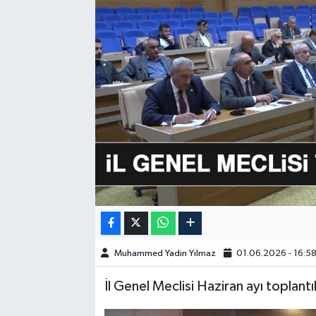
GÜNDEM
HABERDE İNSAN
KÜLTÜR-SANAT
MAGAZİN
MEDYA
ÖZEL HABER
POLİTİKA
Muhammed Yadin Yılmaz
01.06.2026 - 16:5
SAĞLIK
İl Genel Meclisi Haziran ayı toplantıla
SİYASET