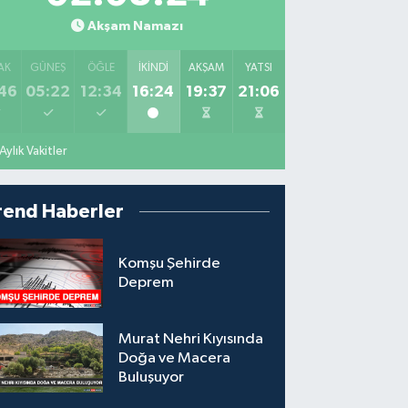
Akşam Namazı
AK
GÜNEŞ
ÖĞLE
İKINDI
AKŞAM
YATSI
46
05:22
12:34
16:24
19:37
21:06
Aylık Vakitler
rend Haberler
Komşu Şehirde
Deprem
Murat Nehri Kıyısında
Doğa ve Macera
Buluşuyor