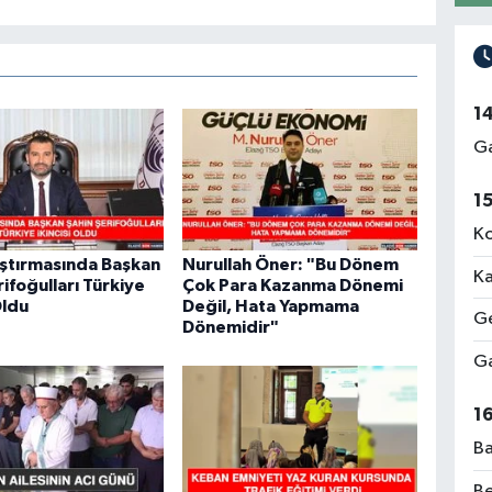
1
Ga
1
Ko
ştırmasında Başkan
Nurullah Öner: "Bu Dönem
Ka
rifoğulları Türkiye
Çok Para Kazanma Dönemi
Oldu
Değil, Hata Yapmama
Ge
Dönemidir"
Ga
1
Ba
Be