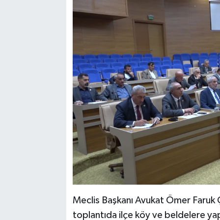
SPOR
TEKNOLOJİ
YAŞAM
Meclis Başkanı Avukat Ömer Faruk Çe
toplantıda ilçe köy ve beldelere yap