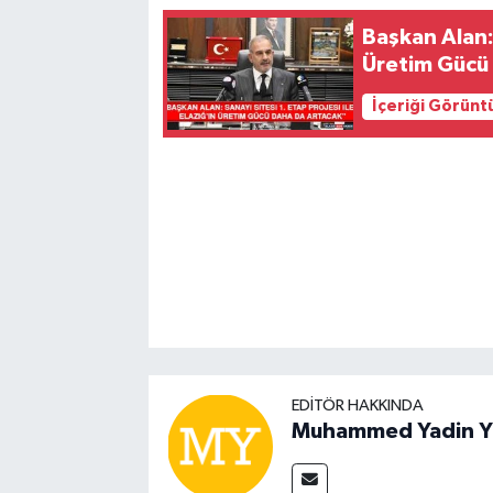
Başkan Alan: 
Üretim Gücü
İçeriği Görünt
EDITÖR HAKKINDA
Muhammed Yadin Y