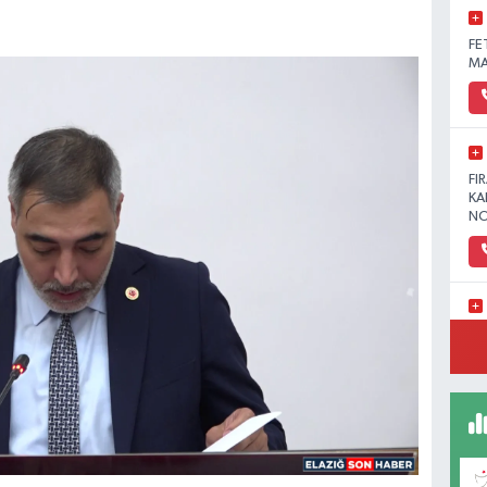
FE
MA
FI
KA
NO
YE
MA
(H