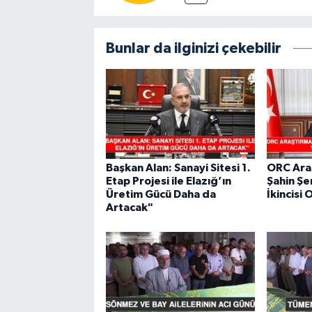
Bunlar da ilginizi çekebilir
Başkan Alan: Sanayi Sitesi 1.
ORC Ara
Etap Projesi ile Elazığ’ın
Şahin Şe
Üretim Gücü Daha da
İkincisi 
Artacak"