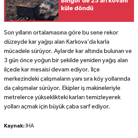
Bingöl'de 25 arı kovanı
küle döndü
SPOR
TEKNOLOJİ
Son yılların ortalamasına göre bu sene rekor
düzeyde kar yağışı alan Karlıova'da karla
YAŞAM
mücadele sürüyor. Aylardır kar altında bulunan ve
3 gün önce yoğun bir şekilde yeniden yağış alan
ilçede kar mesaisi devam ediyor. İlçe
merkezindeki çalışmaların yanı sıra köy yollarında
da çalışmalar sürüyor. Ekipler iş makineleriyle
metrelerce yükseklikteki karları temizleyerek
yolları açmak için büyük çaba sarf ediyor.
Kaynak:
İHA