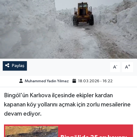
GÜNDEM
HABERDE İNSAN
KÜLTÜR-SANAT
MAGAZİN
Paylaş
-
+
A
A
MEDYA
Muhammed Yadin Yılmaz
18.03.2026 - 16:22
ÖZEL HABER
Bingöl'ün Karlıova ilçesinde ekipler kardan
kapanan köy yollarını açmak için zorlu mesailerine
POLİTİKA
devam ediyor.
SAĞLIK
SİYASET