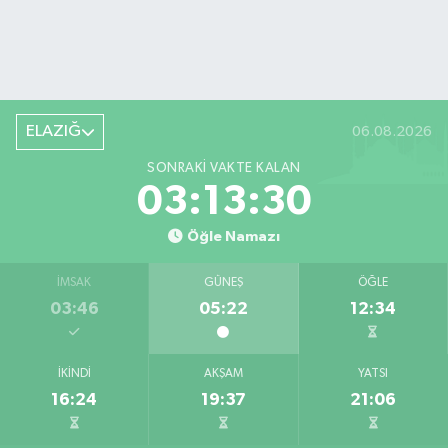
ELAZIĞ
06.08.2026
SONRAKI VAKTE KALAN
03:13:29
Öğle Namazı
İMSAK
GÜNEŞ
ÖĞLE
03:46
05:22
12:34
İKINDI
AKŞAM
YATSI
16:24
19:37
21:06