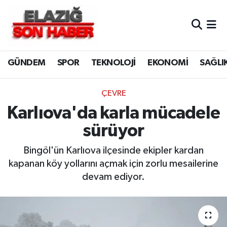
CANLI YAYIN
Merkez Hava Durumu
GÜNDEM
SPOR
TEKNOLOJİ
EKONOMİ
SAĞLI
ASAYİŞ
Merkez Trafik Yoğunluk Haritası
BİLİM VE TEKNOLOJİ
Süper Lig Puan Durumu ve Fikstür
ÇEVRE
Karlıova'da karla mücadele
DÜNYA
Tüm Manşetler
sürüyor
EĞİTİM
Son Dakika Haberleri
Bingöl'ün Karlıova ilçesinde ekipler kardan
kapanan köy yollarını açmak için zorlu mesailerine
EKONOMİ
Haber Arşivi
devam ediyor.
ELAZIĞ
GENEL