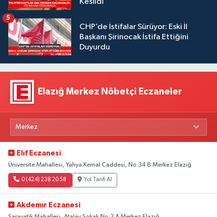
Kesildi
5
CHP’de İstifalar Sürüyor: Eski İl
Başkanı Şirinocak İstifa Ettiğini
Duyurdu
Elazığ Merkez Nöbetçi Eczaneler
Elıf Eczanesi
Üniversite Mahallesi, Yahya Kemal Caddesi, No:34 B Merkez Elazığ
0 (424) 238 20 58
Yol Tarifi Al
Akdemır Eczanesi
Sarayatik Mahallesi, Atalay Sokak No:3 A Merkez Elazığ