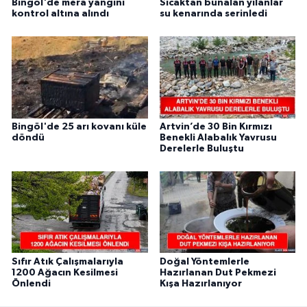
Bingöl'de mera yangını
Sıcaktan bunalan yılanlar
kontrol altına alındı
su kenarında serinledi
Bingöl'de 25 arı kovanı küle
Artvin’de 30 Bin Kırmızı
döndü
Benekli Alabalık Yavrusu
Derelerle Buluştu
Sıfır Atık Çalışmalarıyla
Doğal Yöntemlerle
1200 Ağacın Kesilmesi
Hazırlanan Dut Pekmezi
Önlendi
Kışa Hazırlanıyor