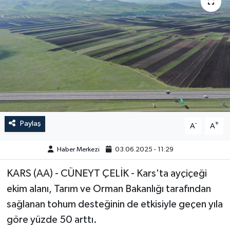
GÜNDEM
HABERDE İNSAN
KÜLTÜR-SANAT
MAGAZİN
MEDYA
Paylaş
-
+
A
A
ÖZEL HABER
Haber Merkezi
03.06.2025 - 11:29
KARS (AA) - CÜNEYT ÇELİK - Kars'ta ayçiçeği
POLİTİKA
ekim alanı, Tarım ve Orman Bakanlığı tarafından
SAĞLIK
sağlanan tohum desteğinin de etkisiyle geçen yıla
göre yüzde 50 arttı.
SİYASET