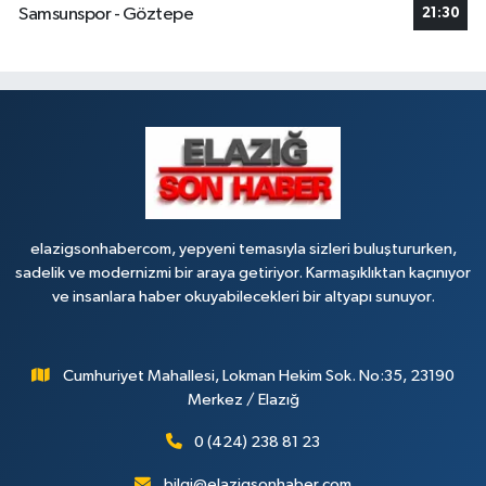
Samsunspor - Göztepe
21:30
elazigsonhabercom, yepyeni temasıyla sizleri buluştururken,
sadelik ve modernizmi bir araya getiriyor. Karmaşıklıktan kaçınıyor
ve insanlara haber okuyabilecekleri bir altyapı sunuyor.
Cumhuriyet Mahallesi, Lokman Hekim Sok. No:35, 23190
Merkez / Elazığ
0 (424) 238 81 23
bilgi@elazigsonhaber.com