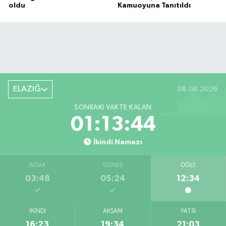
oldu
Kamuoyuna Tanıtıldı
ELAZIĞ
08.08.2026
SONRAKI VAKTE KALAN
01:13:43
İkindi Namazı
İMSAK
GÜNEŞ
ÖĞLE
03:48
05:24
12:34
İKINDI
AKŞAM
YATSI
16:23
19:34
21:03