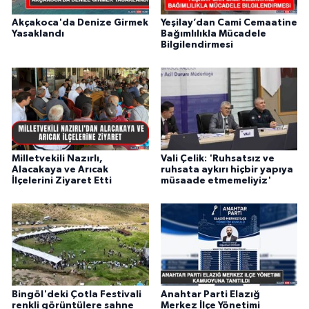
Akçakoca'da Denize Girmek
Yeşilay’dan Cami Cemaatine
Yasaklandı
Bağımlılıkla Mücadele
Bilgilendirmesi
Milletvekili Nazırlı,
Vali Çelik: 'Ruhsatsız ve
Alacakaya ve Arıcak
ruhsata aykırı hiçbir yapıya
İlçelerini Ziyaret Etti
müsaade etmemeliyiz'
Bingöl'deki Çotla Festivali
Anahtar Parti Elazığ
renkli görüntülere sahne
Merkez İlçe Yönetimi