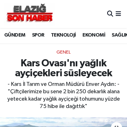
CANLI YAYIN
Merkez Hava Durumu
GÜNDEM
SPOR
TEKNOLOJİ
EKONOMİ
SAĞLI
ASAYİŞ
Merkez Trafik Yoğunluk Haritası
BİLİM VE TEKNOLOJİ
Süper Lig Puan Durumu ve Fikstür
GENEL
Kars Ovası'nı yağlık
DÜNYA
Tüm Manşetler
ayçiçekleri süsleyecek
EĞİTİM
Son Dakika Haberleri
- Kars İl Tarım ve Orman Müdürü Enver Aydın: -
"Çiftçilerimize bu sene 2 bin 250 dekarlık alana
EKONOMİ
Haber Arşivi
yetecek kadar yağlık ayçiçeği tohumunu yüzde
75 hibe ile dağıttık"
ELAZIĞ
GENEL