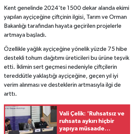
Kent genelinde 2024'te 1500 dekar alanda ekimi
SPOR
yapılan ayçiçeğine çiftçinin ilgisi, Tarım ve Orman
Bakanlığı tarafından hayata geçirilen projelerle
TEKNOLOJİ
artmaya başladı.
YAŞAM
Özellikle yağlık ayçiçeğine yönelik yüzde 75 hibe
destekli tohum dağıtımı üreticileri bu ürüne teşvik
etti. İklimin sert geçmesi nedeniyle çiftçilerin
tereddütle yaklaştığı ayçiçeğine, geçen yıl iyi
verim alınması ve desteklerin artmasıyla ilgi de
arttı.
Vali Çelik: 'Ruhsatsız ve
ruhsata aykırı hiçbir
yapıya müsaade