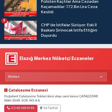
Polisten Kaçtılar Ama Cezadan
Kaçamadılar: 172 Bin Lira Ceza
Kesildi
5
CHP’de İstifalar Sürüyor: Eski İl
Başkanı Şirinocak İstifa Ettiğini
Duyurdu
Elazığ Merkez Nöbetçi Eczaneler
Çatalçeşme Eczanesi
Doğukent Çatalçeşme Tokileri ikinci etap cami karşısı ÇATALÇEŞME
MAH.3648. SOK. NO:4 A
0 (546) 668 80 88
Yol Tarifi Al