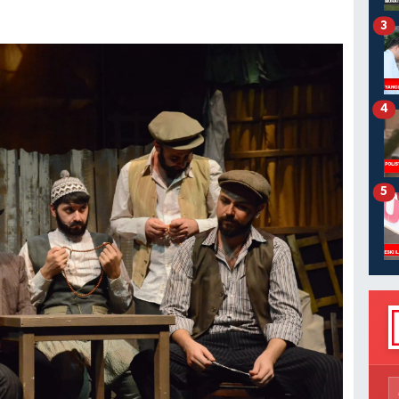
3
4
5