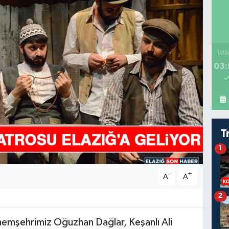
İMS
03:
T
1
-
+
A
A
2
 hemşehrimiz Oğuzhan Dağlar, Keşanlı Ali