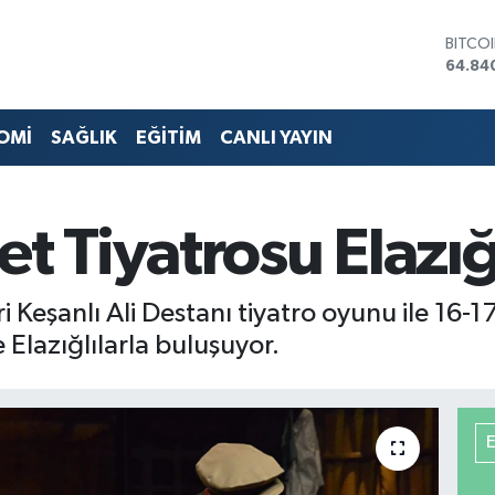
DOLA
47,74
EURO
55,25
STERL
OMİ
SAĞLIK
EĞİTİM
CANLI YAYIN
64,48
GRAM 
6660.
BİST1
et Tiyatrosu Elazığ
13.77
BITCO
64.84
 Keşanlı Ali Destanı tiyatro oyunu ile 16-1
Elazığlılarla buluşuyor.