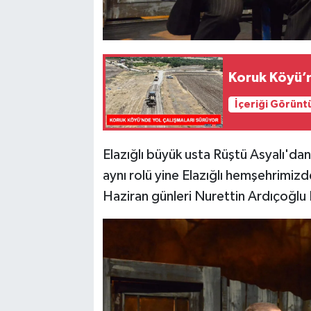
Koruk Köyü’n
İçeriği Görünt
Elazığlı büyük usta Rüştü Asyalı'da
aynı rolü yine Elazığlı hemşehrimizd
Haziran günleri Nurettin Ardıçoğlu