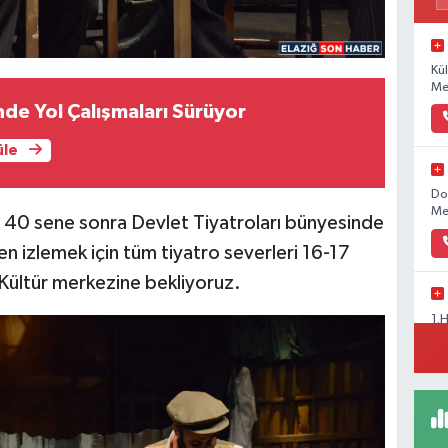
Kü
Me
de Yol Çalışmaları Sürüyor
üle
Do
Me
n 40 sene sonra Devlet Tiyatroları bünyesinde
en izlemek için tüm tiyatro severleri 16-17
 Kültür merkezine bekliyoruz.
1.
At
El