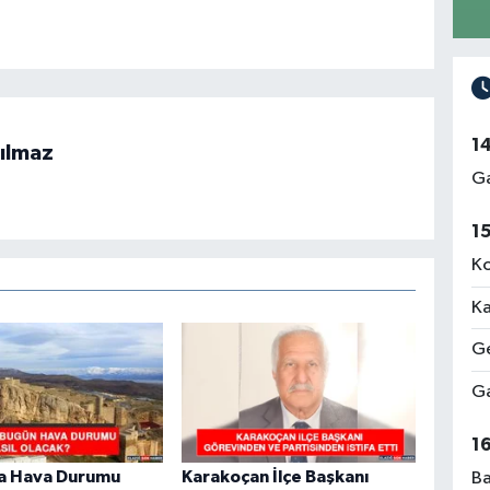
1
ılmaz
Ga
1
Ko
Ka
Ge
Ga
1
da Hava Durumu
Karakoçan İlçe Başkanı
Ba