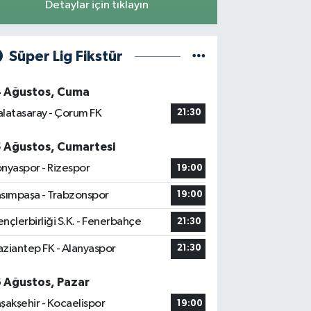
Detaylar için tıklayın
Süper Lig Fikstür
4 Ağustos, Cuma
latasaray - Çorum FK
21:30
5 Ağustos, Cumartesi
nyaspor - Rizespor
19:00
sımpaşa - Trabzonspor
19:00
nçlerbirliği S.K. - Fenerbahçe
21:30
ziantep FK - Alanyaspor
21:30
6 Ağustos, Pazar
şakşehir - Kocaelispor
19:00