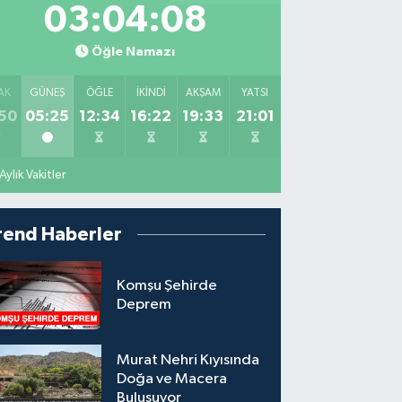
03:04:06
Öğle Namazı
AK
GÜNEŞ
ÖĞLE
İKINDI
AKŞAM
YATSI
50
05:25
12:34
16:22
19:33
21:01
Aylık Vakitler
rend Haberler
Komşu Şehirde
Deprem
Murat Nehri Kıyısında
Doğa ve Macera
Buluşuyor