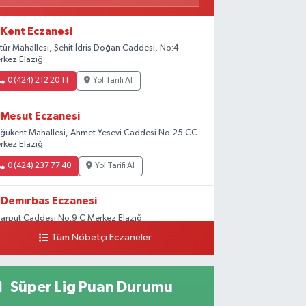
Kent Eczanesi
ltür Mahallesi, Şehit İdris Doğan Caddesi, No:4
rkez Elazığ
0 (424) 212 20 11
Yol Tarifi Al
Mesut Eczanesi
ğukent Mahallesi, Ahmet Yesevi Caddesi No:25 CC
rkez Elazığ
0 (424) 237 77 40
Yol Tarifi Al
Demırbas Eczanesi
Harput Caddesi No:9 C Merkez Elazığ
Tüm Nöbetçi Eczaneler
0 (424) 233 64 63
Yol Tarifi Al
Özen Eczanesi
Süper Lig Puan Durumu
aşehir Mahallesi, Malatya Caddesi No:105 Merkez
azığ