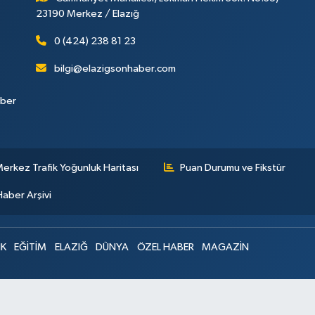
23190 Merkez / Elazığ
0 (424) 238 81 23
bilgi@elazigsonhaber.com
aber
erkez Trafik Yoğunluk Haritası
Puan Durumu ve Fikstür
Haber Arşivi
IK
EĞİTİM
ELAZIĞ
DÜNYA
ÖZEL HABER
MAGAZİN