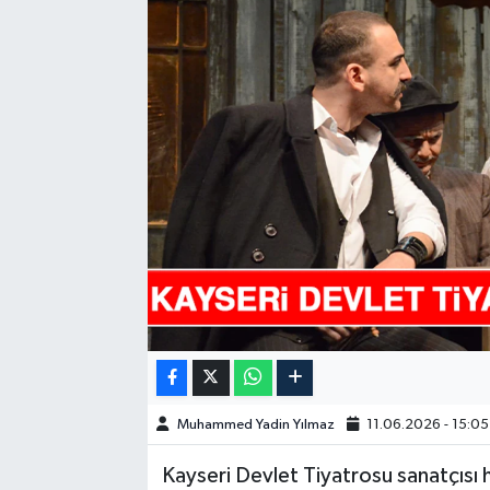
GÜNDEM
HABERDE İNSAN
KÜLTÜR-SANAT
MAGAZİN
MEDYA
ÖZEL HABER
POLİTİKA
Muhammed Yadin Yılmaz
11.06.2026 - 15:05
SAĞLIK
Kayseri Devlet Tiyatrosu sanatçısı
SİYASET