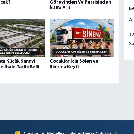
acak?
Görevinden Ve Partisinden
İstifa Etti
Be
Am
1
Sa
ğı Küçük Sanayi
Çocuklar İçin Şölen ve
e İhale Tarihi Belli
Sinema Keyfi
Cumhuriyet Mahallesi, Lokman Hekim Sok. No:35,