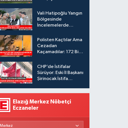
Vali Hatipoğlu Yangın
Bölgesinde
İncelemelerde
Bulundu
Polisten Kaçtılar Ama
Cezadan
Kaçamadılar: 172 Bin
Lira Ceza Kesildi
CHP’de İstifalar
Sürüyor: Eski İl Başkanı
Şirinocak İstifa
Ettiğini Duyurdu
Elazığ Merkez Nöbetçi
Eczaneler