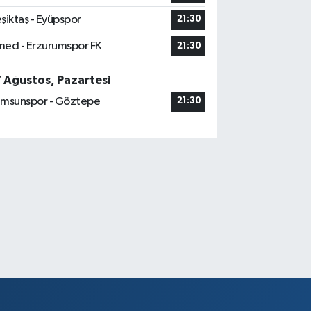
şiktaş - Eyüpspor
21:30
ed - Erzurumspor FK
21:30
7 Ağustos, Pazartesi
msunspor - Göztepe
21:30