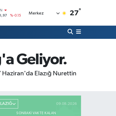
°
R
27
Merkez
36
%0.18
10
%0.32
İN
11
%0.38
ALTIN
55
%0
00
'a Geliyor.
9
%-14
IN
0,97
%-0.15
7 Haziran'da Elazığ Nurettin
ELAZIĞ
09.08.2026
SONRAKI VAKTE KALAN