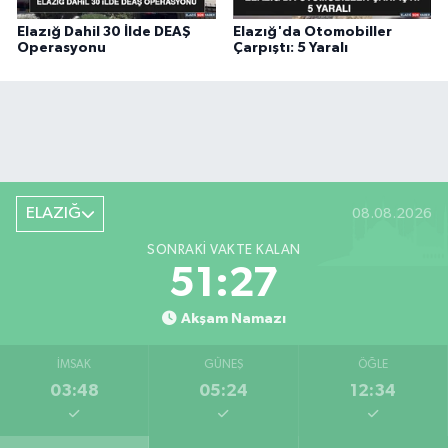
Elazığ Dahil 30 İlde DEAŞ
Elazığ'da Otomobiller
Operasyonu
Çarpıştı: 5 Yaralı
ELAZIĞ
08.08.2026
SONRAKI VAKTE KALAN
51:26
Akşam Namazı
İMSAK
GÜNEŞ
ÖĞLE
03:48
05:24
12:34