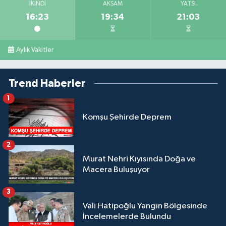
İKINDI
AKŞAM
YATSI
16:23
19:34
21:03
Aylık Vakitler
Trend Haberler
1
Komşu Şehirde Deprem
2
Murat Nehri Kıyısında Doğa ve
Macera Buluşuyor
3
Vali Hatipoğlu Yangın Bölgesinde
İncelemelerde Bulundu