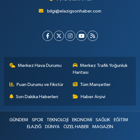
bilgi@elazigsonhaber.com
Merkez Hava Durumu
Merkez Trafik Yoğunluk
Haritası
Puan Durumu ve Fikstür
Tüm Manşetler
Son Dakika Haberleri
Haber Arşivi
GÜNDEM
SPOR
TEKNOLOJİ
EKONOMİ
SAĞLIK
EĞİTİM
ELAZIĞ
DÜNYA
ÖZEL HABER
MAGAZİN