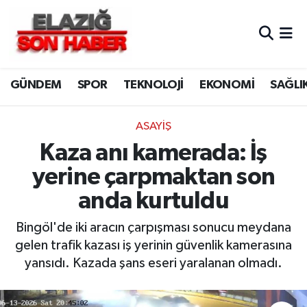
CANLI YAYIN
Merkez Hava Durumu
GÜNDEM
SPOR
TEKNOLOJİ
EKONOMİ
SAĞLI
ASAYİŞ
Merkez Trafik Yoğunluk Haritası
BİLİM VE TEKNOLOJİ
Süper Lig Puan Durumu ve Fikstür
ASAYİŞ
Kaza anı kamerada: İş
DÜNYA
Tüm Manşetler
yerine çarpmaktan son
EĞİTİM
Son Dakika Haberleri
anda kurtuldu
EKONOMİ
Haber Arşivi
Bingöl'de iki aracın çarpışması sonucu meydana
gelen trafik kazası iş yerinin güvenlik kamerasına
ELAZIĞ
yansıdı. Kazada şans eseri yaralanan olmadı.
GENEL