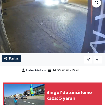
GÜNDEM
HABERDE İNSAN
KÜLTÜR-SANAT
MAGAZİN
MEDYA
Paylaş
-
+
A
A
ÖZEL HABER
Haber Merkezi
14.06.2026 - 16:26
POLİTİKA
SAĞLIK
Bingöl'de zincirleme
kaza: 5 yaralı
SİYASET