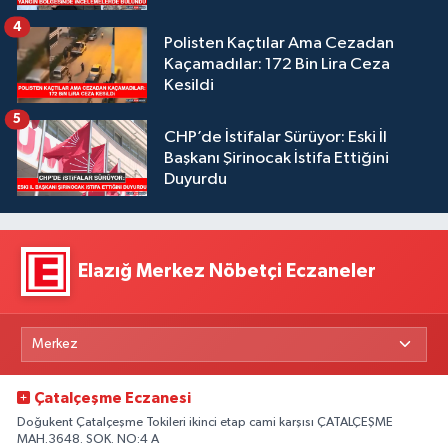
4
Polisten Kaçtılar Ama Cezadan
Kaçamadılar: 172 Bin Lira Ceza
Kesildi
5
CHP’de İstifalar Sürüyor: Eski İl
Başkanı Şirinocak İstifa Ettiğini
Duyurdu
Elazığ Merkez Nöbetçi Eczaneler
Çatalçeşme Eczanesi
Doğukent Çatalçeşme Tokileri ikinci etap cami karşısı ÇATALÇEŞME
MAH.3648. SOK. NO:4 A