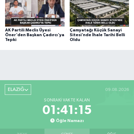
AK Partili Meclis Üyesi
Çamyatağı Küçük Sanayi
Öner'den Başkan Çadırcı'ya
Sitesi’nde İhale Tarihi Belli
Tepki
Oldu
ELAZIĞ
09.08.2026
SONRAKI VAKTE KALAN
01:41:14
Öğle Namazı