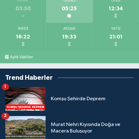
İMSAK
GÜNEŞ
ÖĞLE
03:50
05:25
12:34
İKINDI
AKŞAM
YATSI
16:22
19:33
21:01
Aylık Vakitler
Trend Haberler
1
Komşu Şehirde Deprem
2
Murat Nehri Kıyısında Doğa ve
Macera Buluşuyor