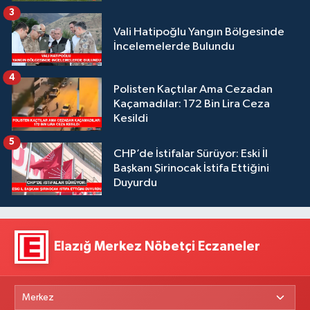
3
Vali Hatipoğlu Yangın Bölgesinde
İncelemelerde Bulundu
4
Polisten Kaçtılar Ama Cezadan
Kaçamadılar: 172 Bin Lira Ceza
Kesildi
5
CHP’de İstifalar Sürüyor: Eski İl
Başkanı Şirinocak İstifa Ettiğini
Duyurdu
Elazığ Merkez Nöbetçi Eczaneler