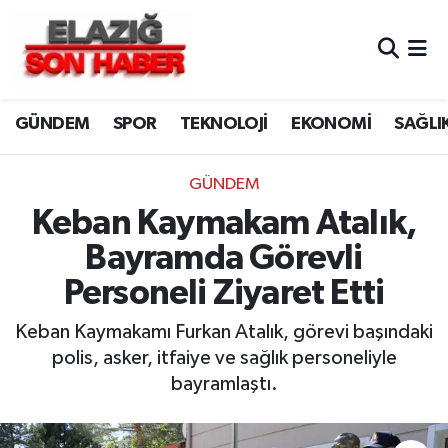
CANLI YAYIN
Merkez Hava Durumu
GÜNDEM
SPOR
TEKNOLOJİ
EKONOMİ
SAĞLI
ASAYİŞ
Merkez Trafik Yoğunluk Haritası
BİLİM VE TEKNOLOJİ
Süper Lig Puan Durumu ve Fikstür
GÜNDEM
Keban Kaymakam Atalık,
DÜNYA
Tüm Manşetler
Bayramda Görevli
EĞİTİM
Son Dakika Haberleri
Personeli Ziyaret Etti
EKONOMİ
Haber Arşivi
Keban Kaymakamı Furkan Atalık, görevi başındaki
polis, asker, itfaiye ve sağlık personeliyle
ELAZIĞ
bayramlaştı.
GENEL