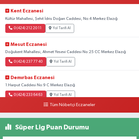
Kent Eczanesi
Kültür Mahallesi, Şehit İdris Doğan Caddesi, No:4 Merkez Elazığ
0 (424) 212 20 11
Yol Tarifi Al
Mesut Eczanesi
Doğukent Mahallesi, Ahmet Yesevi Caddesi No:25 CC Merkez Elazığ
0 (424) 237 77 40
Yol Tarifi Al
Demırbas Eczanesi
1.Harput Caddesi No:9 C Merkez Elazığ
0 (424) 233 64 63
Yol Tarifi Al
Tüm Nöbetçi Eczaneler
Özen Eczanesi
Ataşehir Mahallesi, Malatya Caddesi No:105 Merkez Elazığ
Süper Lig Puan Durumu
0 (424) 238 66 66
Yol Tarifi Al