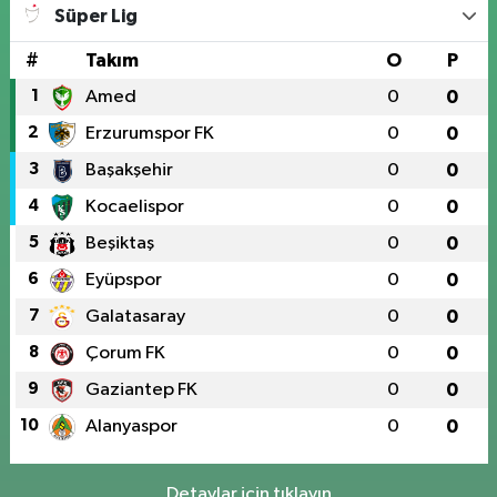
Süper Lig
#
Takım
O
P
1
Amed
0
0
2
Erzurumspor FK
0
0
3
Başakşehir
0
0
4
Kocaelispor
0
0
5
Beşiktaş
0
0
6
Eyüpspor
0
0
7
Galatasaray
0
0
8
Çorum FK
0
0
9
Gaziantep FK
0
0
10
Alanyaspor
0
0
Detaylar için tıklayın