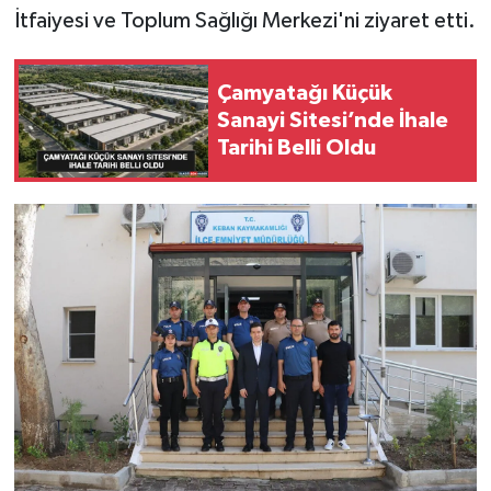
İtfaiyesi ve Toplum Sağlığı Merkezi'ni ziyaret etti.
SPOR
Çamyatağı Küçük
TEKNOLOJİ
Sanayi Sitesi’nde İhale
Tarihi Belli Oldu
YAŞAM