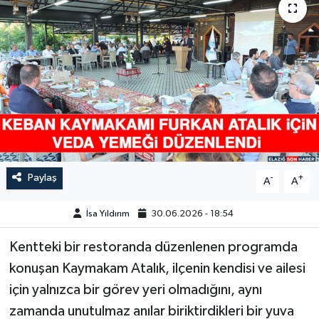
GÜNDEM
HABERDE İNSAN
KÜLTÜR-SANAT
MAGAZİN
MEDYA
Paylaş
-
+
A
A
ÖZEL HABER
İsa Yıldırım
30.06.2026 - 18:54
POLİTİKA
Kentteki bir restoranda düzenlenen programda
konuşan Kaymakam Atalık, ilçenin kendisi ve ailesi
SAĞLIK
için yalnızca bir görev yeri olmadığını, aynı
zamanda unutulmaz anılar biriktirdikleri bir yuva
SİYASET