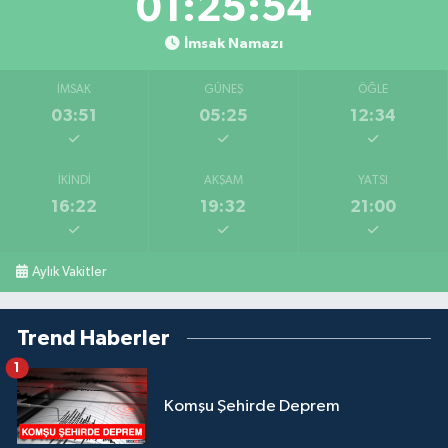
01:25:53
İmsak Namazı
İMSAK
GÜNEŞ
ÖĞLE
03:51
05:25
12:34
İKINDI
AKŞAM
YATSI
16:22
19:32
21:00
Aylık Vakitler
Trend Haberler
1
Komşu Şehirde Deprem