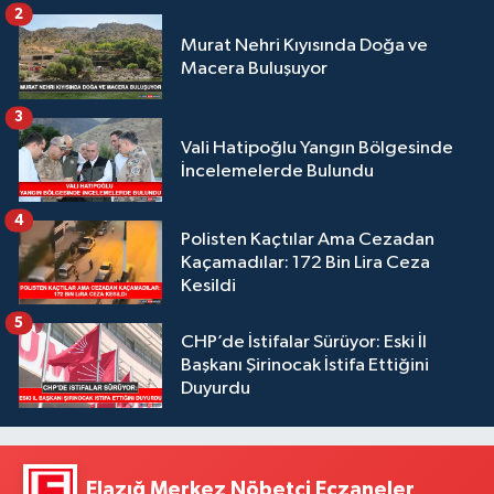
2
Murat Nehri Kıyısında Doğa ve
Macera Buluşuyor
3
Vali Hatipoğlu Yangın Bölgesinde
İncelemelerde Bulundu
4
Polisten Kaçtılar Ama Cezadan
Kaçamadılar: 172 Bin Lira Ceza
Kesildi
5
CHP’de İstifalar Sürüyor: Eski İl
Başkanı Şirinocak İstifa Ettiğini
Duyurdu
Elazığ Merkez Nöbetçi Eczaneler