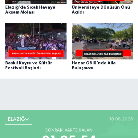
Elazığ’da Sıcak Havaya
Üniversiteye Dönüşün Önü
Akşam Molası
Açıldı
Baskil Kayısı ve Kültür
Hazar Gölü'nde Aile
Festivali Başladı
Buluşması
ELAZIĞ
10.08.2026
SONRAKI VAKTE KALAN