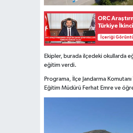
ORC Araştırm
Türkiye İkinc
İçeriği Görünt
Ekipler, burada ilçedeki okullarda 
eğitim verdi.
Programa, İlçe Jandarma Komutanı V
Eğitim Müdürü Ferhat Emre ve öğre