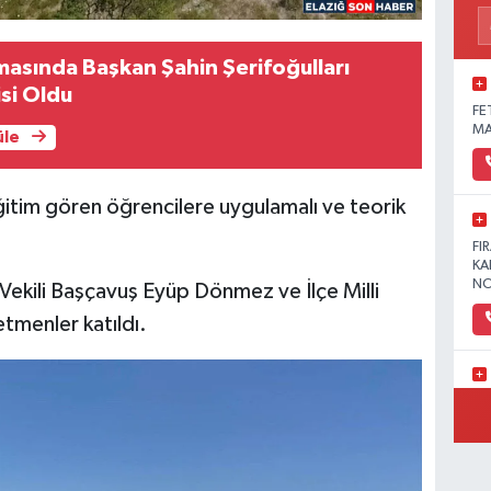
asında Başkan Şahin Şerifoğulları
isi Oldu
FE
MA
üle
eğitim gören öğrencilere uygulamalı ve teorik
FI
KA
NO
ekili Başçavuş Eyüp Dönmez ve İlçe Milli
tmenler katıldı.
YE
MA