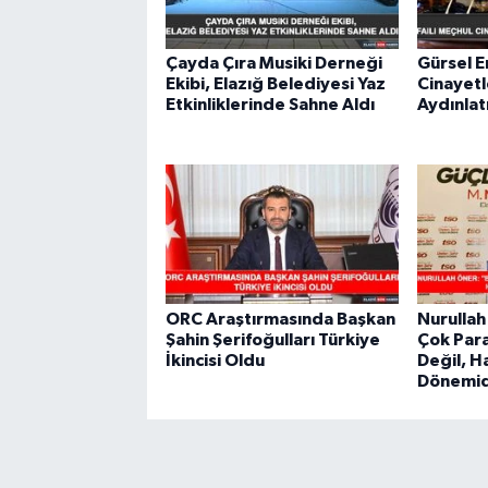
Çayda Çıra Musiki Derneği
Gürsel E
Ekibi, Elazığ Belediyesi Yaz
Cinayetl
Etkinliklerinde Sahne Aldı
Aydınlat
ORC Araştırmasında Başkan
Nurulla
Şahin Şerifoğulları Türkiye
Çok Par
İkincisi Oldu
Değil, 
Dönemid