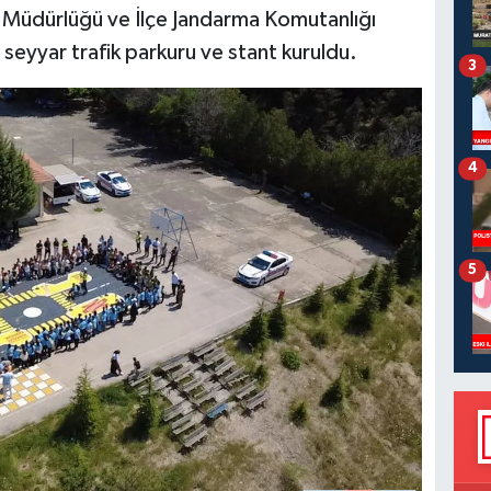
e Müdürlüğü ve İlçe Jandarma Komutanlığı
a seyyar trafik parkuru ve stant kuruldu.
3
4
5