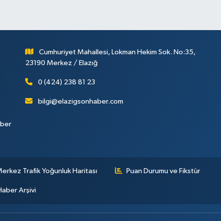
Cumhuriyet Mahallesi, Lokman Hekim Sok. No:35,
23190 Merkez / Elazığ
0 (424) 238 81 23
bilgi@elazigsonhaber.com
aber
erkez Trafik Yoğunluk Haritası
Puan Durumu ve Fikstür
Haber Arşivi