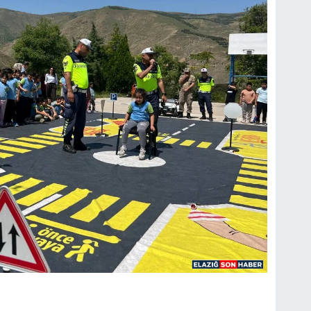
(H
SA