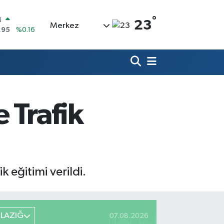
°
23
Merkez
4
%0
06
%-0.08
N
3
%0
LTIN
87
%0.12
0
 Trafik
%70
N
,95
%0.16
 eğitimi verildi.
ELAZIĞ
07.08.2026