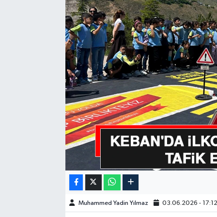
GÜNDEM
HABERDE İNSAN
KÜLTÜR-SANAT
MAGAZİN
MEDYA
ÖZEL HABER
POLİTİKA
SAĞLIK
Muhammed Yadin Yılmaz
03.06.2026 - 17:1
SİYASET