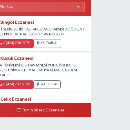
Bıngöl Eczanesi
Tİ SEKİN ŞEHİR HASTANESİ ACİL KARŞISI DOĞUKENT
H.PROF.DR. NACİ GÖRÜR BLV.NO:62 D
0 (424) 238 07 79
Yol Tarifi Al
Küçük Eczanesi
RAT ÜNİVERSİTESİ HASTANESİ POLİKLİNİK KAPISI
RŞISI ÜNİVERSİTE MAH. YAHYA KEMAL CADDESI
:40 C
0 (424) 237 68 56
Yol Tarifi Al
Çelık Eczanesi
MİŞLİK TOKİ 1. ETAP CAMİİ KARŞISI GÜNEYKENT
Tüm Nöbetçi Eczaneler
H. 19730 SOK. NO:6 A
0 (424) 236 63 34
Yol Tarifi Al