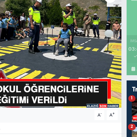
İMS
03:
T
1
-
+
A
A
2
2