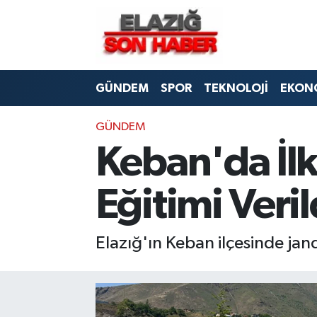
CANLI YAYIN
Merkez Hava Durumu
GÜNDEM
SPOR
TEKNOLOJİ
EKON
ASAYİŞ
Merkez Trafik Yoğunluk Haritası
BİLİM VE TEKNOLOJİ
Süper Lig Puan Durumu ve Fikstür
GÜNDEM
Keban'da İlk
DÜNYA
Tüm Manşetler
Eğitimi Veril
EĞİTİM
Son Dakika Haberleri
EKONOMİ
Haber Arşivi
Elazığ'ın Keban ilçesinde jand
ELAZIĞ
GENEL