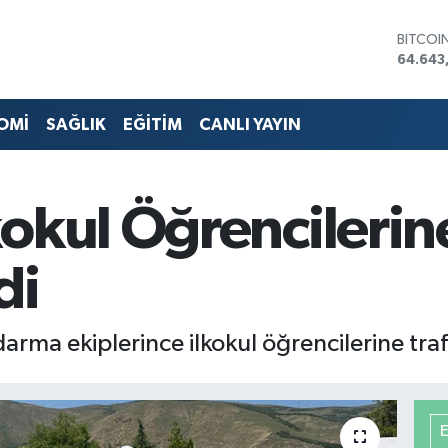
DOLAR
47,670
EURO
55,04
STERLİ
OMİ
SAĞLIK
EĞİTİM
CANLI YAYIN
64,214
GRAM A
6500.
BİST10
okul Öğrencilerine
13.799
BITCOI
64.643
di
arma ekiplerince ilkokul öğrencilerine trafik