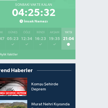
SONRAKI VAKTE KALAN
04:25:30
İmsak Namazı
AK
GÜNEŞ
ÖĞLE
İKINDI
AKŞAM
YATSI
47
05:23
12:34
16:23
19:35
21:04
Aylık Vakitler
rend Haberler
Komşu Şehirde
Deprem
Murat Nehri Kıyısında