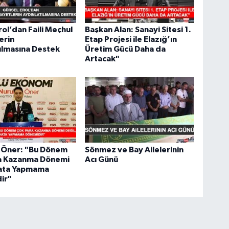
rol’dan Faili Meçhul
Başkan Alan: Sanayi Sitesi 1.
erin
Etap Projesi ile Elazığ’ın
ılmasına Destek
Üretim Gücü Daha da
Artacak"
h Öner: "Bu Dönem
Sönmez ve Bay Ailelerinin
a Kazanma Dönemi
Acı Günü
Hata Yapmama
ir"