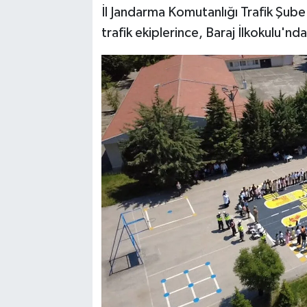
İl Jandarma Komutanlığı Trafik Şub
SPOR
trafik ekiplerince, Baraj İlkokulu'nd
TEKNOLOJİ
YAŞAM