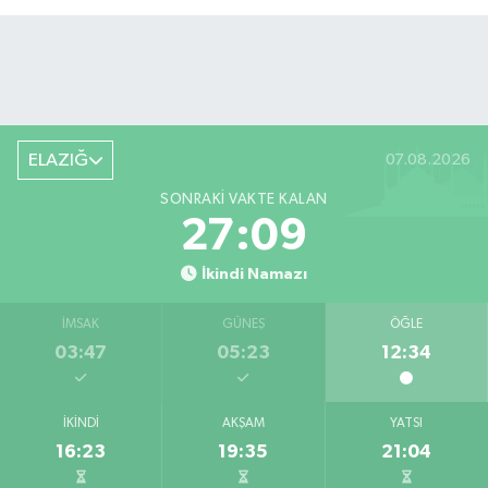
ELAZIĞ
07.08.2026
SONRAKI VAKTE KALAN
27:09
İkindi Namazı
İMSAK
GÜNEŞ
ÖĞLE
03:47
05:23
12:34
İKINDI
AKŞAM
YATSI
16:23
19:35
21:04