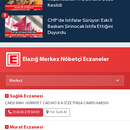
Kesildi
5
CHP’de İstifalar Sürüyor: Eski İl
Başkanı Şirinocak İstifa Ettiğini
Duyurdu
Elazığ Merkez Nöbetçi Eczaneler
Sağlık Eczanesi
ÇARŞI MAH. HÜRRİYET CAD.NO:8 A İZZETPAŞA CAMİSİ KARŞISI
0 (424) 218 04 03
Yol Tarifi Al
Murat Eczanesi