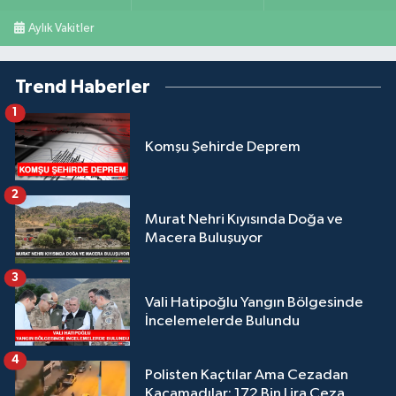
Aylık Vakitler
Trend Haberler
1
Komşu Şehirde Deprem
2
Murat Nehri Kıyısında Doğa ve
Macera Buluşuyor
3
Vali Hatipoğlu Yangın Bölgesinde
İncelemelerde Bulundu
4
Polisten Kaçtılar Ama Cezadan
Kaçamadılar: 172 Bin Lira Ceza