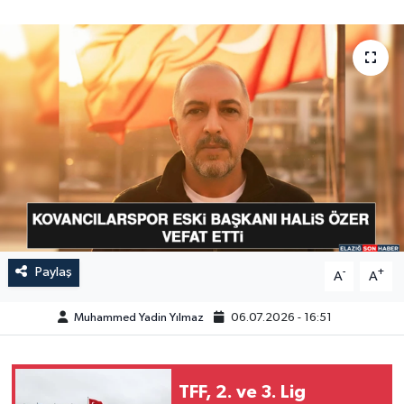
GÜNDEM
HABERDE İNSAN
KÜLTÜR-SANAT
MAGAZİN
MEDYA
ÖZEL HABER
Paylaş
-
+
A
A
POLİTİKA
Muhammed Yadin Yılmaz
06.07.2026 - 16:51
SAĞLIK
TFF, 2. ve 3. Lig
SİYASET