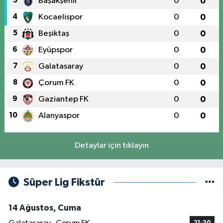
3
Başakşehir
0
0
4
Kocaelispor
0
0
5
Beşiktaş
0
0
6
Eyüpspor
0
0
7
Galatasaray
0
0
8
Çorum FK
0
0
9
Gaziantep FK
0
0
10
Alanyaspor
0
0
Detaylar için tıklayın
Süper Lig Fikstür
14 Ağustos, Cuma