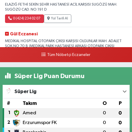
ELAZIĞ FETHİ SEKİN ŞEHİR HASTANESİ ACİL KARŞISI SUGÖZÜ MAH.
SUGÖZÜ CAD. NO:191 D
0 (424) 234 02 07
Yol Tarifi Al
Gül Eczanesi
MEDİKAL HOSPİTAL OTOPARK ÇIKIŞI KARŞISI OLGUNLAR MAH. ADALET
SOK.NO:70 B (MEDİKAL PARK HASTANESİ ARKASI OTOPARK ÇIKIŞI
KARŞISI)
Tüm Nöbetçi Eczaneler
0 (424) 236 52 18
Yol Tarifi Al
Süper Lig Puan Durumu
Yıldız Eczanesi
FIRAT ÜNÜVERSİTESİ HASTANESİNİN KARŞISI TRAFİK IŞIKLARININ YANI
Üniversite Mah.Yunus Emre Bulvarı No:2 A
Süper Lig
0 (424) 236 61 40
Yol Tarifi Al
#
Takım
O
P
1
Amed
0
0
2
Erzurumspor FK
0
0