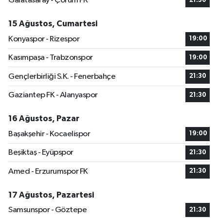
Galatasaray - Çorum FK
21:30
15 Ağustos, Cumartesi
Konyaspor - Rizespor
19:00
Kasımpaşa - Trabzonspor
19:00
Gençlerbirliği S.K. - Fenerbahçe
21:30
Gaziantep FK - Alanyaspor
21:30
16 Ağustos, Pazar
Başakşehir - Kocaelispor
19:00
Beşiktaş - Eyüpspor
21:30
Amed - Erzurumspor FK
21:30
17 Ağustos, Pazartesi
Samsunspor - Göztepe
21:30