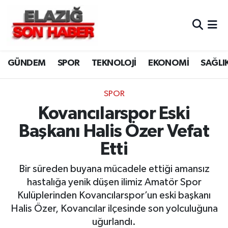
CANLI YAYIN
Merkez Hava Durumu
GÜNDEM
SPOR
TEKNOLOJİ
EKONOMİ
SAĞLI
ASAYİŞ
Merkez Trafik Yoğunluk Haritası
BİLİM VE TEKNOLOJİ
Süper Lig Puan Durumu ve Fikstür
SPOR
Kovancılarspor Eski
DÜNYA
Tüm Manşetler
Başkanı Halis Özer Vefat
EĞİTİM
Son Dakika Haberleri
Etti
EKONOMİ
Haber Arşivi
Bir süreden buyana mücadele ettiği amansız
hastalığa yenik düşen ilimiz Amatör Spor
ELAZIĞ
Kulüplerinden Kovancılarspor’un eski başkanı
Halis Özer, Kovancılar ilçesinde son yolculuğuna
GENEL
uğurlandı.