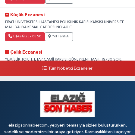
Küçük Eczanesi
FIRAT ÜNİVERSİTESİ HASTANESİ POLİKLİNİK KAPISI KARŞISI ÜNİVERSİTE
MAH. YAHYA KEMAL CADDESI NO:40 C
0 (424) 237 68 56
Yol Tarifi Al
Çelık Eczanesi
YEMİŞLİK TOKİ 1. ETAP CAMİİ KARŞISI GÜNEYKENT MAH. 19730 SOK.
NO:6 A
Tüm Nöbetçi Eczaneler
0 (424) 236 63 34
Yol Tarifi Al
Tanrıverdı Eczanesi
(HOZAT GARAJI OPET KARŞISI) 1. HARPUT CAD. SARISALTIK SOK NO:7 1
0 (424) 218 72 74
Yol Tarifi Al
elazigsonhabercom, yepyeni temasıyla sizleri buluştururken,
sadelik ve modernizmi bir araya getiriyor. Karmaşıklıktan kaçınıyor