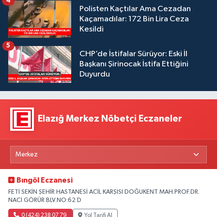
4
Polisten Kaçtılar Ama Cezadan
Kaçamadılar: 172 Bin Lira Ceza
Kesildi
5
CHP’de İstifalar Sürüyor: Eski İl
Başkanı Şirinocak İstifa Ettiğini
Duyurdu
Elazığ Merkez Nöbetçi Eczaneler
Bıngöl Eczanesi
FETİ SEKİN ŞEHİR HASTANESİ ACİL KARŞISI DOĞUKENT MAH.PROF.DR.
NACİ GÖRÜR BLV.NO:62 D
0 (424) 238 07 79
Yol Tarifi Al