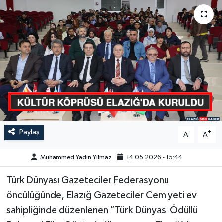
GÜNDEM
HABERDE İNSAN
KÜLTÜR-SANAT
MAGAZİN
MEDYA
Paylaş
-
+
A
A
ÖZEL HABER
Muhammed Yadin Yılmaz
14.05.2026 - 15:44
POLİTİKA
Türk Dünyası Gazeteciler Federasyonu
SAĞLIK
öncülüğünde, Elazığ Gazeteciler Cemiyeti ev
sahipliğinde düzenlenen “Türk Dünyası Ödüllü
SİYASET