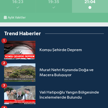
16:23
19:35
21:04
Aylık Vakitler
Trend Haberler
1
Komşu Şehirde Deprem
2
Murat Nehri Kıyısında Doğa ve
Macera Buluşuyor
3
Vali Hatipoğlu Yangın Bölgesinde
İncelemelerde Bulundu