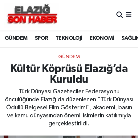
CANLI YAYIN
Merkez Hava Durumu
GÜNDEM
SPOR
TEKNOLOJİ
EKONOMİ
SAĞLI
ASAYİŞ
Merkez Trafik Yoğunluk Haritası
BİLİM VE TEKNOLOJİ
Süper Lig Puan Durumu ve Fikstür
GÜNDEM
Kültür Köprüsü Elazığ’da
DÜNYA
Tüm Manşetler
Kuruldu
EĞİTİM
Son Dakika Haberleri
Türk Dünyası Gazeteciler Federasyonu
öncülüğünde Elazığ’da düzenlenen “Türk Dünyası
EKONOMİ
Haber Arşivi
Ödüllü Belgesel Film Gösterimi”, akademi, basın
ve kamu dünyasından önemli isimlerin katılımıyla
ELAZIĞ
gerçekleştirildi.
GENEL