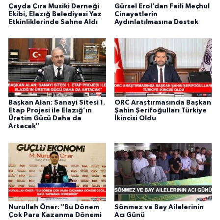
Çayda Çıra Musiki Derneği
Gürsel Erol’dan Faili Meçhul
Ekibi, Elazığ Belediyesi Yaz
Cinayetlerin
Etkinliklerinde Sahne Aldı
Aydınlatılmasına Destek
Başkan Alan: Sanayi Sitesi 1.
ORC Araştırmasında Başkan
Etap Projesi ile Elazığ’ın
Şahin Şerifoğulları Türkiye
Üretim Gücü Daha da
İkincisi Oldu
Artacak"
Nurullah Öner: "Bu Dönem
Sönmez ve Bay Ailelerinin
Çok Para Kazanma Dönemi
Acı Günü