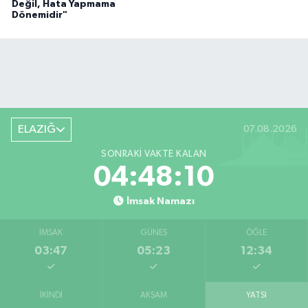
Değil, Hata Yapmama
Dönemidir"
ELAZIĞ
07.08.2026
SONRAKI VAKTE KALAN
04:48:09
İmsak Namazı
İMSAK
GÜNEŞ
ÖĞLE
03:47
05:23
12:34
İKINDI
AKŞAM
YATSI