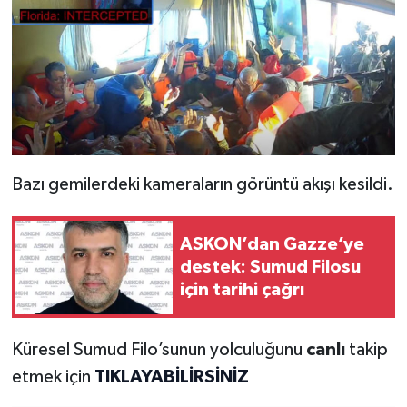
Bazı gemilerdeki kameraların görüntü akışı kesildi.
ASKON’dan Gazze’ye
destek: Sumud Filosu
için tarihi çağrı
Küresel Sumud Filo’sunun yolculuğunu
canlı
takip
etmek için
TIKLAYABİLİRSİNİZ