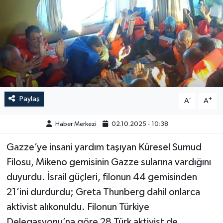
GÜNDEM
HABERDE İNSAN
KÜLTÜR-SANAT
MAGAZİN
Paylaş
-
+
A
A
MEDYA
Haber Merkezi
02.10.2025 - 10:38
ÖZEL HABER
Gazze’ye insani yardım taşıyan Küresel Sumud
Filosu, Mikeno gemisinin Gazze sularına vardığını
POLİTİKA
duyurdu. İsrail güçleri, filonun 44 gemisinden
21’ini durdurdu; Greta Thunberg dahil onlarca
SAĞLIK
aktivist alıkonuldu. Filonun Türkiye
SİYASET
Delegasyonu’na göre 28 Türk aktivist de