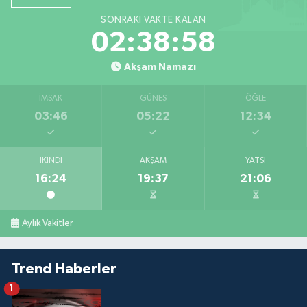
SONRAKI VAKTE KALAN
02:38:58
Akşam Namazı
İMSAK
GÜNEŞ
ÖĞLE
03:46
05:22
12:34
İKINDI
AKŞAM
YATSI
16:24
19:37
21:06
Aylık Vakitler
Trend Haberler
1