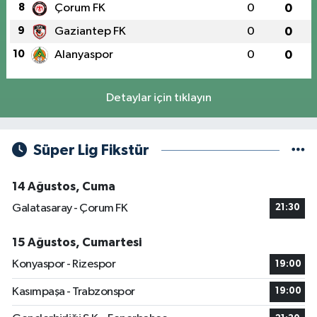
8
Çorum FK
0
0
9
Gaziantep FK
0
0
10
Alanyaspor
0
0
Detaylar için tıklayın
Süper Lig Fikstür
14 Ağustos, Cuma
Galatasaray - Çorum FK
21:30
15 Ağustos, Cumartesi
Konyaspor - Rizespor
19:00
Kasımpaşa - Trabzonspor
19:00