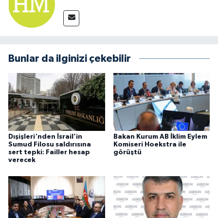
Bunlar da ilginizi çekebilir
Dışişleri'nden İsrail’in
Bakan Kurum AB İklim Eylem
Sumud Filosu saldırısına
Komiseri Hoekstra ile
sert tepki: Failler hesap
görüştü
verecek