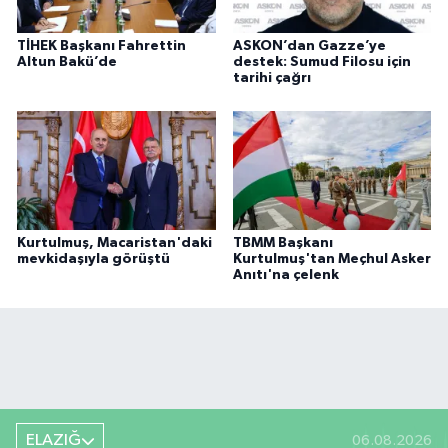
TİHEK Başkanı Fahrettin
ASKON’dan Gazze’ye
Altun Bakü’de
destek: Sumud Filosu için
tarihi çağrı
Kurtulmuş, Macaristan'daki
TBMM Başkanı
mevkidaşıyla görüştü
Kurtulmuş'tan Meçhul Asker
Anıtı'na çelenk
ELAZIĞ
06.08.2026