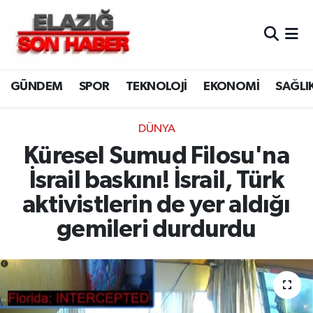
CANLI YAYIN
Merkez Hava Durumu
GÜNDEM
SPOR
TEKNOLOJİ
EKONOMİ
SAĞLI
ASAYİŞ
Merkez Trafik Yoğunluk Haritası
BİLİM VE TEKNOLOJİ
Süper Lig Puan Durumu ve Fikstür
DÜNYA
Küresel Sumud Filosu'na
DÜNYA
Tüm Manşetler
İsrail baskını! İsrail, Türk
EĞİTİM
Son Dakika Haberleri
aktivistlerin de yer aldığı
gemileri durdurdu
EKONOMİ
Haber Arşivi
ELAZIĞ
GENEL