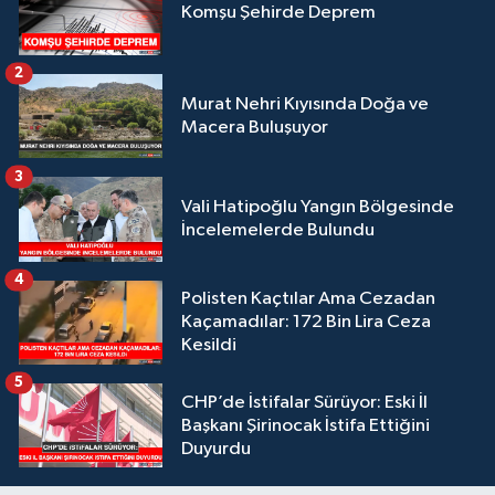
Komşu Şehirde Deprem
2
Murat Nehri Kıyısında Doğa ve
Macera Buluşuyor
3
Vali Hatipoğlu Yangın Bölgesinde
İncelemelerde Bulundu
4
Polisten Kaçtılar Ama Cezadan
Kaçamadılar: 172 Bin Lira Ceza
Kesildi
5
CHP’de İstifalar Sürüyor: Eski İl
Başkanı Şirinocak İstifa Ettiğini
Duyurdu