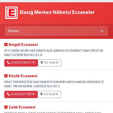
Elazığ Merkez Nöbetçi Eczaneler
Bıngöl Eczanesi
FETİ SEKİN ŞEHİR HASTANESİ ACİL KARŞISI DOĞUKENT MAH.PROF.DR.
NACİ GÖRÜR BLV.NO:62 D
0 (424) 238 07 79
Yol Tarifi Al
Küçük Eczanesi
FIRAT ÜNİVERSİTESİ HASTANESİ POLİKLİNİK KAPISI KARŞISI ÜNİVERSİTE
MAH. YAHYA KEMAL CADDESI NO:40 C
0 (424) 237 68 56
Yol Tarifi Al
Çelık Eczanesi