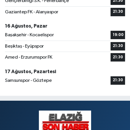
Gençlerbirliği S.K. - Fenerbahçe
21:30
Gaziantep FK - Alanyaspor
21:30
16 Ağustos, Pazar
Başakşehir - Kocaelispor
19:00
Beşiktaş - Eyüpspor
21:30
Amed - Erzurumspor FK
21:30
17 Ağustos, Pazartesi
Samsunspor - Göztepe
21:30