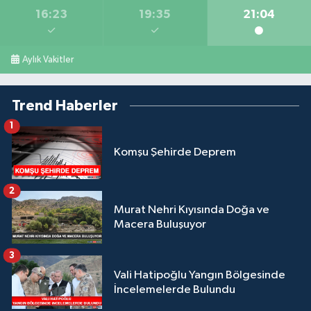
16:23
19:35
21:04
Aylık Vakitler
Trend Haberler
1
Komşu Şehirde Deprem
2
Murat Nehri Kıyısında Doğa ve
Macera Buluşuyor
3
Vali Hatipoğlu Yangın Bölgesinde
İncelemelerde Bulundu