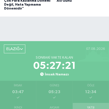
Çok Para Kazanma Dönemi
Acı Günü
Değil, Hata Yapmama
Dönemidir"
ELAZIĞ
07.08.2026
SONRAKI VAKTE KALAN
05:27:20
İmsak Namazı
İMSAK
GÜNEŞ
ÖĞLE
03:47
05:23
12:34
İKINDI
AKŞAM
YATSI