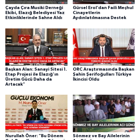
Çayda Çıra Musiki Derneği
Gürsel Erol’dan Faili Meçhul
Ekibi, Elazığ Belediyesi Yaz
Cinayetlerin
Etkinliklerinde Sahne Aldı
Aydınlatılmasına Destek
Başkan Alan: Sanayi Sitesi 1.
ORC Araştırmasında Başkan
Etap Projesi ile Elazığ’ın
Şahin Şerifoğulları Türkiye
Üretim Gücü Daha da
İkincisi Oldu
Artacak"
Nurullah Öner: "Bu Dönem
Sönmez ve Bay Ailelerinin