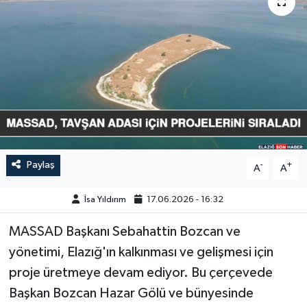
GÜNDEM
HABERDE İNSAN
KÜLTÜR-SANAT
MAGAZİN
MEDYA
Paylaş
-
+
A
A
ÖZEL HABER
İsa Yıldırım
17.06.2026 - 16:32
MASSAD Başkanı Sebahattin Bozcan ve
POLİTİKA
yönetimi, Elazığ'ın kalkınması ve gelişmesi için
SAĞLIK
proje üretmeye devam ediyor. Bu çerçevede
Başkan Bozcan Hazar Gölü ve bünyesinde
SİYASET