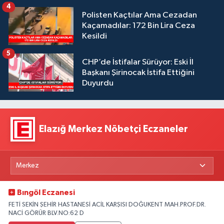
4
Polisten Kaçtılar Ama Cezadan
Kaçamadılar: 172 Bin Lira Ceza
Kesildi
5
CHP’de İstifalar Sürüyor: Eski İl
Başkanı Şirinocak İstifa Ettiğini
Duyurdu
Elazığ Merkez Nöbetçi Eczaneler
Bıngöl Eczanesi
FETİ SEKİN ŞEHİR HASTANESİ ACİL KARŞISI DOĞUKENT MAH.PROF.DR.
NACİ GÖRÜR BLV.NO:62 D