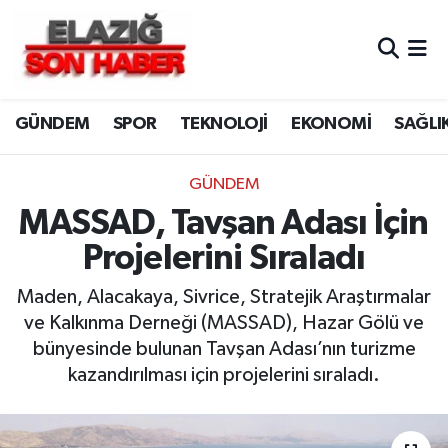
CANLI YAYIN
Merkez Hava Durumu
GÜNDEM
SPOR
TEKNOLOJİ
EKONOMİ
SAĞLI
ASAYİŞ
Merkez Trafik Yoğunluk Haritası
BİLİM VE TEKNOLOJİ
Süper Lig Puan Durumu ve Fikstür
GÜNDEM
MASSAD, Tavşan Adası İçin
DÜNYA
Tüm Manşetler
Projelerini Sıraladı
EĞİTİM
Son Dakika Haberleri
Maden, Alacakaya, Sivrice, Stratejik Araştırmalar
ve Kalkınma Derneği (MASSAD), Hazar Gölü ve
EKONOMİ
Haber Arşivi
bünyesinde bulunan Tavşan Adası’nın turizme
kazandırılması için projelerini sıraladı.
ELAZIĞ
GENEL