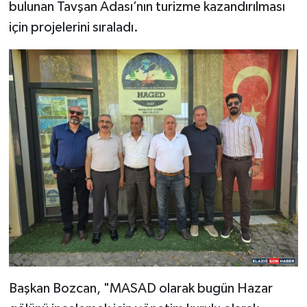
bulunan Tavşan Adası’nın turizme kazandırılması
için projelerini sıraladı.
SPOR
TEKNOLOJİ
YAŞAM
Başkan Bozcan, "MASAD olarak bugün Hazar