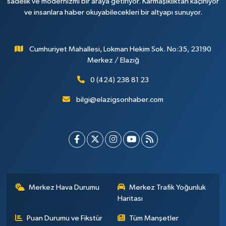
sadelik ve modernizmi bir araya getiriyor. Karmaşıklıktan kaçınıyor
ve insanlara haber okuyabilecekleri bir altyapı sunuyor.
Cumhuriyet Mahallesi, Lokman Hekim Sok. No:35, 23190
Merkez / Elazığ
0 (424) 238 81 23
bilgi@elazigsonhaber.com
Merkez Hava Durumu
Merkez Trafik Yoğunluk
Haritası
Puan Durumu ve Fikstür
Tüm Manşetler