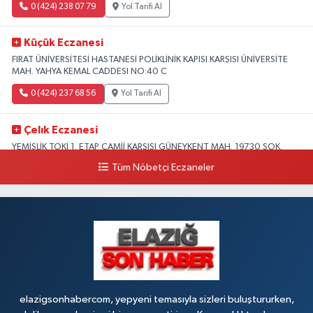
0 (424) 238 07 79
Yol Tarifi Al
Küçük Eczanesi
FIRAT ÜNİVERSİTESİ HASTANESİ POLİKLİNİK KAPISI KARŞISI ÜNİVERSİTE
MAH. YAHYA KEMAL CADDESI NO:40 C
0 (424) 237 68 56
Yol Tarifi Al
Çelık Eczanesi
YEMİŞLİK TOKİ 1. ETAP CAMİİ KARŞISI GÜNEYKENT MAH. 19730 SOK.
NO:6 A
Tüm Nöbetçi Eczaneler
0 (424) 236 63 34
Yol Tarifi Al
Tanrıverdı Eczanesi
(HOZAT GARAJI OPET KARŞISI) 1. HARPUT CAD. SARISALTIK SOK NO:7 1
0 (424) 218 72 74
Yol Tarifi Al
elazigsonhabercom, yepyeni temasıyla sizleri buluştururken,