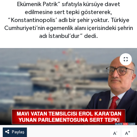
Ekümenik Patrik” sıfatıyla kürsüye davet
GÜNDEM
edilmesine sert tepki göstererek,
“Konstantinopolis’ adlı bir şehir yoktur. Türkiye
HABERDE İNSAN
Cumhuriyeti’nin egemenlik alanı içerisindeki şehrin
adı İstanbul’dur” dedi.
KÜLTÜR-SANAT
MAGAZİN
MEDYA
ÖZEL HABER
POLİTİKA
SAĞLIK
Paylaş
-
+
A
A
SİYASET