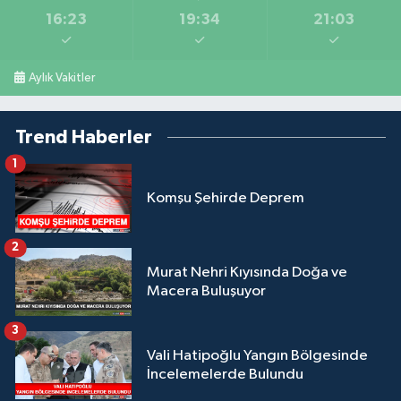
16:23
19:34
21:03
Aylık Vakitler
Trend Haberler
1
Komşu Şehirde Deprem
2
Murat Nehri Kıyısında Doğa ve
Macera Buluşuyor
3
Vali Hatipoğlu Yangın Bölgesinde
İncelemelerde Bulundu