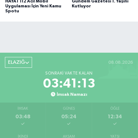
HAYAT 112 Acil Mobil
Gündem Gazetesi 1. Yaşını
Uygulaması İçin Yeni Kamu
Kutluyor
Spotu
ELAZIĞ
08.08.2026
SONRAKI VAKTE KALAN
03:41:12
İmsak Namazı
İMSAK
GÜNEŞ
ÖĞLE
03:48
05:24
12:34
İKINDI
AKŞAM
YATSI