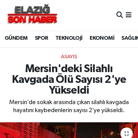
CANLI YAYIN
Merkez Hava Durumu
GÜNDEM
SPOR
TEKNOLOJİ
EKONOMİ
SAĞLI
ASAYİŞ
Merkez Trafik Yoğunluk Haritası
BİLİM VE TEKNOLOJİ
Süper Lig Puan Durumu ve Fikstür
ASAYİŞ
Mersin'deki Silahlı
DÜNYA
Tüm Manşetler
Kavgada Ölü Sayısı 2'ye
EĞİTİM
Son Dakika Haberleri
Yükseldi
EKONOMİ
Haber Arşivi
Mersin’de sokak arasında çıkan silahlı kavgada
hayatını kaybedenlerin sayısı 2’ye yükseldi.
ELAZIĞ
GENEL