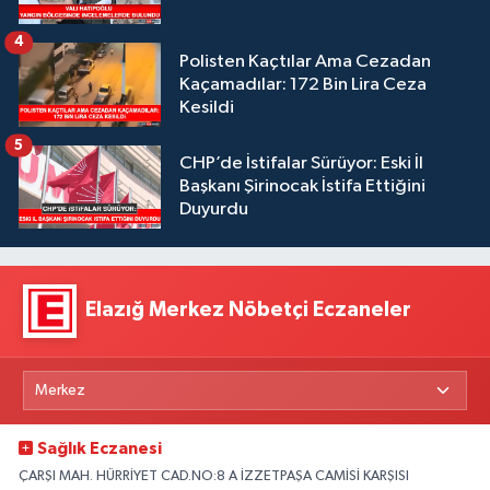
4
Polisten Kaçtılar Ama Cezadan
Kaçamadılar: 172 Bin Lira Ceza
Kesildi
5
CHP’de İstifalar Sürüyor: Eski İl
Başkanı Şirinocak İstifa Ettiğini
Duyurdu
Elazığ Merkez Nöbetçi Eczaneler
Sağlık Eczanesi
ÇARŞI MAH. HÜRRİYET CAD.NO:8 A İZZETPAŞA CAMİSİ KARŞISI