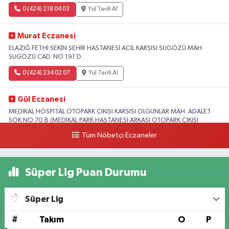
0 (424) 218 04 03
Yol Tarifi Al
Murat Eczanesi
ELAZIĞ FETHİ SEKİN ŞEHİR HASTANESİ ACİL KARŞISI SUGÖZÜ MAH.
SUGÖZÜ CAD. NO:191 D
0 (424) 234 02 07
Yol Tarifi Al
Gül Eczanesi
MEDİKAL HOSPİTAL OTOPARK ÇIKIŞI KARŞISI OLGUNLAR MAH. ADALET
SOK.NO:70 B (MEDİKAL PARK HASTANESİ ARKASI OTOPARK ÇIKIŞI
KARŞISI)
Tüm Nöbetçi Eczaneler
0 (424) 236 52 18
Yol Tarifi Al
Süper Lig Puan Durumu
Yıldız Eczanesi
FIRAT ÜNÜVERSİTESİ HASTANESİNİN KARŞISI TRAFİK IŞIKLARININ YANI
Üniversite Mah.Yunus Emre Bulvarı No:2 A
Süper Lig
0 (424) 236 61 40
Yol Tarifi Al
#
Takım
O
P