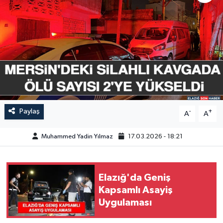
GÜNDEM
HABERDE İNSAN
KÜLTÜR-SANAT
MAGAZİN
Paylaş
-
+
A
A
MEDYA
Muhammed Yadin Yılmaz
17.03.2026 - 18:21
ÖZEL HABER
POLİTİKA
Elazığ'da Geniş
Kapsamlı Asayiş
SAĞLIK
Uygulaması
SİYASET