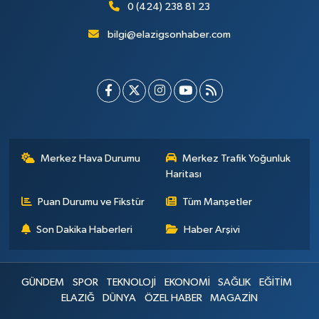
0 (424) 238 81 23
bilgi@elazigsonhaber.com
Merkez Hava Durumu
Merkez Trafik Yoğunluk
Haritası
Puan Durumu ve Fikstür
Tüm Manşetler
Son Dakika Haberleri
Haber Arşivi
GÜNDEM
SPOR
TEKNOLOJİ
EKONOMİ
SAĞLIK
EĞİTİM
ELAZIĞ
DÜNYA
ÖZEL HABER
MAGAZİN