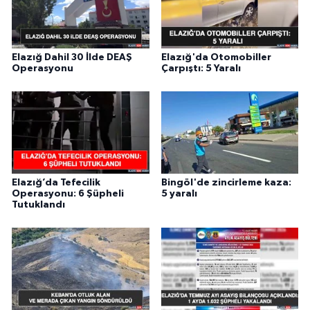
Elazığ Dahil 30 İlde DEAŞ
Elazığ'da Otomobiller
Operasyonu
Çarpıştı: 5 Yaralı
Elazığ’da Tefecilik
Bingöl'de zincirleme kaza:
Operasyonu: 6 Şüpheli
5 yaralı
Tutuklandı