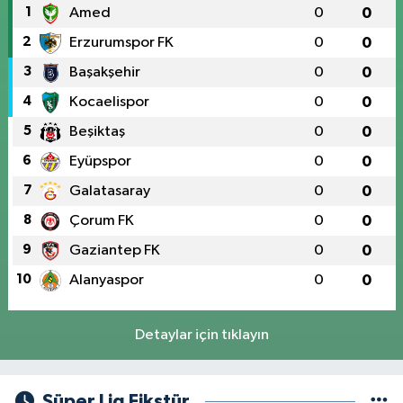
1
Amed
0
0
2
Erzurumspor FK
0
0
3
Başakşehir
0
0
4
Kocaelispor
0
0
5
Beşiktaş
0
0
6
Eyüpspor
0
0
7
Galatasaray
0
0
8
Çorum FK
0
0
9
Gaziantep FK
0
0
10
Alanyaspor
0
0
Detaylar için tıklayın
Süper Lig Fikstür