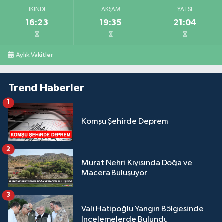
İKINDI
AKŞAM
YATSI
16:23
19:35
21:04
Aylık Vakitler
Trend Haberler
1
Komşu Şehirde Deprem
2
Murat Nehri Kıyısında Doğa ve
Macera Buluşuyor
3
Vali Hatipoğlu Yangın Bölgesinde
İncelemelerde Bulundu