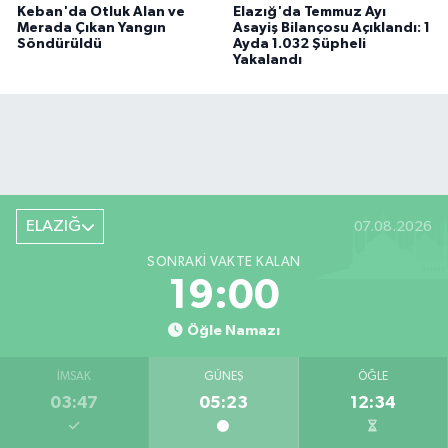
Keban'da Otluk Alan ve
Elazığ'da Temmuz Ayı
Merada Çıkan Yangın
Asayiş Bilançosu Açıklandı: 1
Söndürüldü
Ayda 1.032 Şüpheli
Yakalandı
ELAZIĞ
07.08.2026
SONRAKI VAKTE KALAN
18:59
Öğle Namazı
İMSAK
GÜNEŞ
ÖĞLE
03:47
05:23
12:34