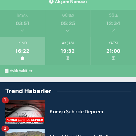
Akşam Namazı
İMSAK
GÜNEŞ
ÖĞLE
03:51
05:25
12:34
İKINDI
AKŞAM
YATSI
16:22
19:32
21:00
Aylık Vakitler
Trend Haberler
1
Komşu Şehirde Deprem
2