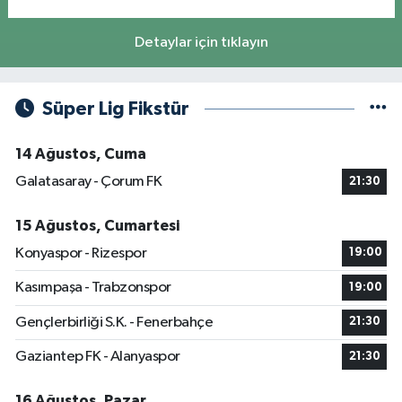
Detaylar için tıklayın
Süper Lig Fikstür
14 Ağustos, Cuma
Galatasaray - Çorum FK
21:30
15 Ağustos, Cumartesi
Konyaspor - Rizespor
19:00
Kasımpaşa - Trabzonspor
19:00
Gençlerbirliği S.K. - Fenerbahçe
21:30
Gaziantep FK - Alanyaspor
21:30
16 Ağustos, Pazar