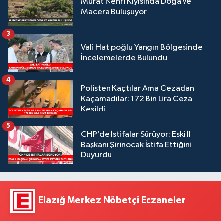
Murat Nehri Kıyısında Doğa ve
Macera Buluşuyor
3
Vali Hatipoğlu Yangın Bölgesinde
İncelemelerde Bulundu
4
Polisten Kaçtılar Ama Cezadan
Kaçamadılar: 172 Bin Lira Ceza
Kesildi
5
CHP’de İstifalar Sürüyor: Eski İl
Başkanı Şirinocak İstifa Ettiğini
Duyurdu
Elazığ Merkez Nöbetçi Eczaneler