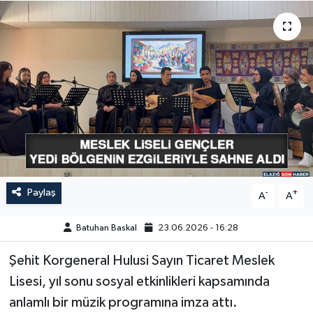
GÜNDEM
HABERDE İNSAN
KÜLTÜR-SANAT
MAGAZİN
MEDYA
Paylaş
-
+
A
A
ÖZEL HABER
Batuhan Baskal
23.06.2026 - 16:28
POLİTİKA
Şehit Korgeneral Hulusi Sayın Ticaret Meslek
SAĞLIK
Lisesi, yıl sonu sosyal etkinlikleri kapsamında
anlamlı bir müzik programına imza attı.
SİYASET