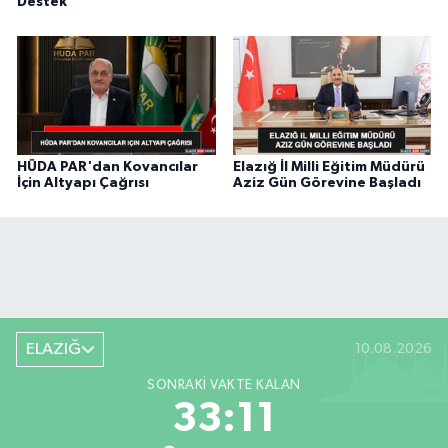
Destek
HÜDA PAR'dan Kovancılar
Elazığ İl Milli Eğitim Müdürü
İçin Altyapı Çağrısı
Aziz Gün Görevine Başladı
ELAZIĞ
10.08.2026
SONRAKI VAKTE KALAN
33:11