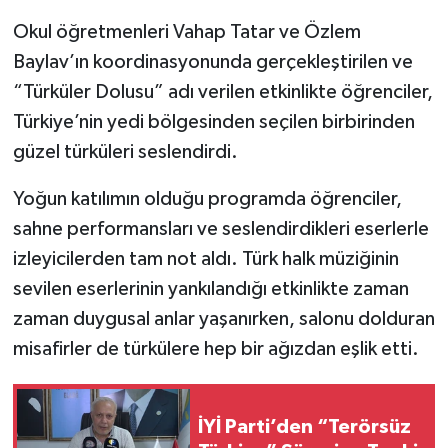
Okul öğretmenleri Vahap Tatar ve Özlem
SPOR
Baylav’ın koordinasyonunda gerçekleştirilen ve
“Türküler Dolusu” adı verilen etkinlikte öğrenciler,
TEKNOLOJİ
Türkiye’nin yedi bölgesinden seçilen birbirinden
YAŞAM
güzel türküleri seslendirdi.
Yoğun katılımın olduğu programda öğrenciler,
sahne performansları ve seslendirdikleri eserlerle
izleyicilerden tam not aldı. Türk halk müziğinin
sevilen eserlerinin yankılandığı etkinlikte zaman
zaman duygusal anlar yaşanırken, salonu dolduran
misafirler de türkülere hep bir ağızdan eşlik etti.
İYİ Parti’den “Terörsüz