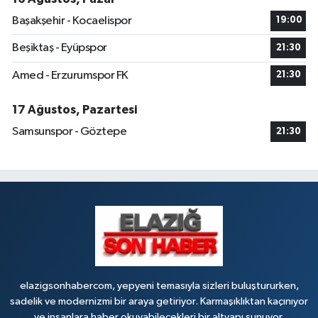
Başakşehir - Kocaelispor
19:00
Beşiktaş - Eyüpspor
21:30
Amed - Erzurumspor FK
21:30
17 Ağustos, Pazartesi
Samsunspor - Göztepe
21:30
elazigsonhabercom, yepyeni temasıyla sizleri buluştururken,
sadelik ve modernizmi bir araya getiriyor. Karmaşıklıktan kaçınıyor
ve insanlara haber okuyabilecekleri bir altyapı sunuyor.