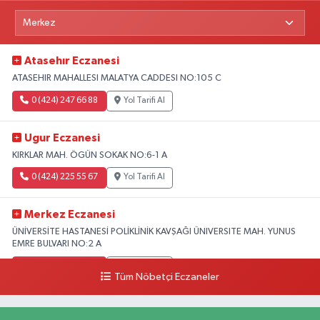
Atasehır Eczanesi
ATASEHIR MAHALLESI MALATYA CADDESI NO:105 C
0 (424) 247 66 88
Yol Tarifi Al
Ugur Eczanesi
KIRKLAR MAH. ÖGÜN SOKAK NO:6-1 A
0 (424) 225 55 67
Yol Tarifi Al
Merkez Eczanesi
ÜNİVERSİTE HASTANESİ POLİKLİNİK KAVŞAĞI ÜNIVERSITE MAH. YUNUS
EMRE BULVARI NO:2 A
0 (507) 248 23 23
Yol Tarifi Al
Tüm Nöbetçi Eczaneler
Selmanoglu Eczanesi