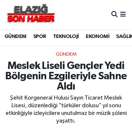
CANLI YAYIN
Merkez Hava Durumu
GÜNDEM
SPOR
TEKNOLOJİ
EKONOMİ
SAĞLI
ASAYİŞ
Merkez Trafik Yoğunluk Haritası
BİLİM VE TEKNOLOJİ
Süper Lig Puan Durumu ve Fikstür
GÜNDEM
Meslek Liseli Gençler Yedi
DÜNYA
Tüm Manşetler
Bölgenin Ezgileriyle Sahne
EĞİTİM
Son Dakika Haberleri
Aldı
EKONOMİ
Haber Arşivi
Şehit Korgeneral Hulusi Sayın Ticaret Meslek
Lisesi, düzenlediği "türküler dolusu" yıl sonu
ELAZIĞ
etkinliğiyle izleyicilere unutulmaz bir müzik şöleni
yaşattı.
GENEL