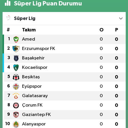
YENİ HAYAT HASTANESİ KARŞISI RIZAİYE MAH. İZZETPAŞA CAD. NO:24 E
Süper Lig Puan Durumu
0 (424) 218 22 11
Yol Tarifi Al
Süper Lig
#
Takım
O
P
1
Amed
0
0
2
Erzurumspor FK
0
0
3
Başakşehir
0
0
4
Kocaelispor
0
0
5
Beşiktaş
0
0
6
Eyüpspor
0
0
7
Galatasaray
0
0
8
Çorum FK
0
0
9
Gaziantep FK
0
0
10
Alanyaspor
0
0