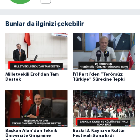
Bunlar da ilginizi çekebilir
Milletvekili Erol’dan Tam
İYİ Parti’den “Terörsüz
Destek
Türkiye” Sürecine Tepki
Başkan Alan’dan Teknik
Baskil 3. Kayısı ve Kültür
Üniversite Girişimine
Festivali Sona Erdi