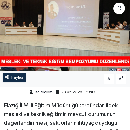
GÜNDEM
HABERDE İNSAN
KÜLTÜR-SANAT
MAGAZİN
MEDYA
Paylaş
-
+
A
A
ÖZEL HABER
İsa Yıldırım
23.06.2026 - 20:47
POLİTİKA
Elazığ İl Milli Eğitim Müdürlüğü tarafından ildeki
SAĞLIK
mesleki ve teknik eğitimin mevcut durumunun
değerlendirilmesi, sektörlerin ihtiyaç duyduğu
SİYASET