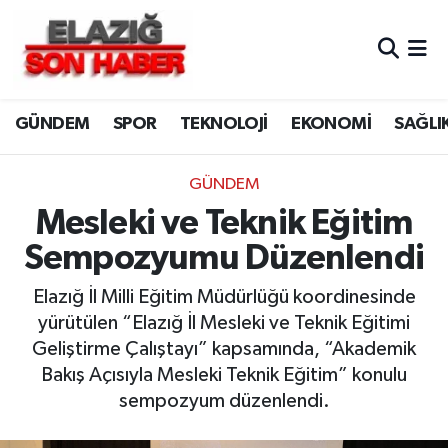
CANLI YAYIN
Merkez Hava Durumu
GÜNDEM
SPOR
TEKNOLOJİ
EKONOMİ
SAĞLI
ASAYİŞ
Merkez Trafik Yoğunluk Haritası
BİLİM VE TEKNOLOJİ
Süper Lig Puan Durumu ve Fikstür
GÜNDEM
Mesleki ve Teknik Eğitim
DÜNYA
Tüm Manşetler
Sempozyumu Düzenlendi
EĞİTİM
Son Dakika Haberleri
Elazığ İl Milli Eğitim Müdürlüğü koordinesinde
yürütülen “Elazığ İl Mesleki ve Teknik Eğitimi
EKONOMİ
Haber Arşivi
Geliştirme Çalıştayı” kapsamında, “Akademik
Bakış Açısıyla Mesleki Teknik Eğitim” konulu
ELAZIĞ
sempozyum düzenlendi.
GENEL