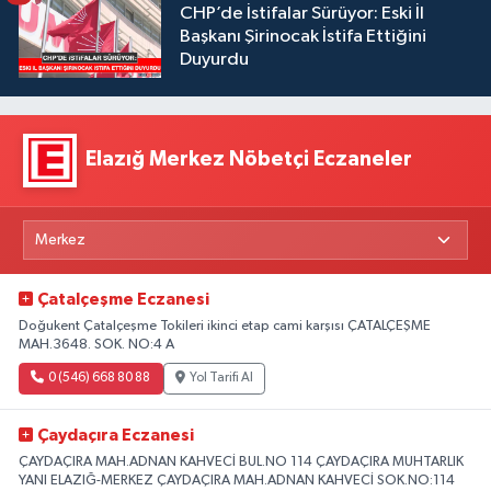
CHP’de İstifalar Sürüyor: Eski İl
Başkanı Şirinocak İstifa Ettiğini
Duyurdu
Elazığ Merkez Nöbetçi Eczaneler
Çatalçeşme Eczanesi
Doğukent Çatalçeşme Tokileri ikinci etap cami karşısı ÇATALÇEŞME
MAH.3648. SOK. NO:4 A
0 (546) 668 80 88
Yol Tarifi Al
Çaydaçıra Eczanesi
ÇAYDAÇIRA MAH.ADNAN KAHVECİ BUL.NO 114 ÇAYDAÇIRA MUHTARLIK
YANI ELAZIĞ-MERKEZ ÇAYDAÇIRA MAH.ADNAN KAHVECİ SOK.NO:114