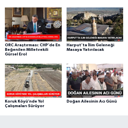
ORC Araştırması: CHP’de En
Harput’ta İlim Geleneği
Beğenilen Milletvekili
Masaya Yatırılacak
Gürsel Erol
Koruk Köyü’nde Yol
Doğan Ailesinin Acı Günü
Çalışmaları Sürüyor