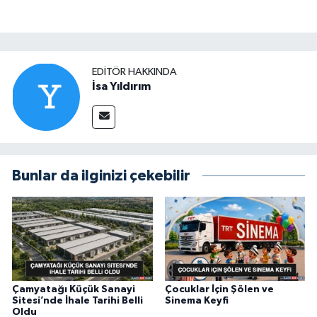
EDITÖR HAKKINDA
İsa Yıldırım
Bunlar da ilginizi çekebilir
Çamyatağı Küçük Sanayi
Çocuklar İçin Şölen ve
Sitesi’nde İhale Tarihi Belli
Sinema Keyfi
Oldu