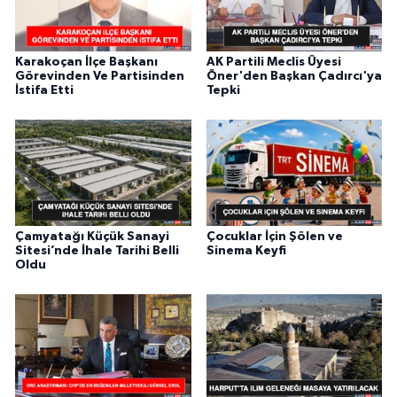
Karakoçan İlçe Başkanı
AK Partili Meclis Üyesi
Görevinden Ve Partisinden
Öner'den Başkan Çadırcı'ya
İstifa Etti
Tepki
Çamyatağı Küçük Sanayi
Çocuklar İçin Şölen ve
Sitesi’nde İhale Tarihi Belli
Sinema Keyfi
Oldu