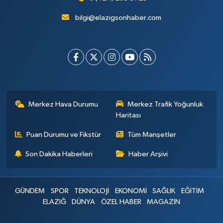
bilgi@elazigsonhaber.com
Merkez Hava Durumu
Merkez Trafik Yoğunluk
Haritası
Puan Durumu ve Fikstür
Tüm Manşetler
Son Dakika Haberleri
Haber Arşivi
GÜNDEM
SPOR
TEKNOLOJİ
EKONOMİ
SAĞLIK
EĞİTİM
ELAZIĞ
DÜNYA
ÖZEL HABER
MAGAZİN