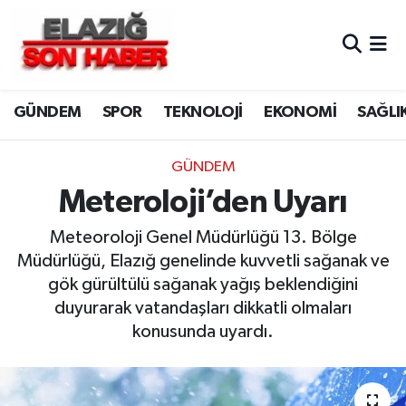
CANLI YAYIN
Merkez Hava Durumu
GÜNDEM
SPOR
TEKNOLOJİ
EKONOMİ
SAĞLI
ASAYİŞ
Merkez Trafik Yoğunluk Haritası
BİLİM VE TEKNOLOJİ
Süper Lig Puan Durumu ve Fikstür
GÜNDEM
Meteroloji’den Uyarı
DÜNYA
Tüm Manşetler
Meteoroloji Genel Müdürlüğü 13. Bölge
EĞİTİM
Son Dakika Haberleri
Müdürlüğü, Elazığ genelinde kuvvetli sağanak ve
gök gürültülü sağanak yağış beklendiğini
EKONOMİ
Haber Arşivi
duyurarak vatandaşları dikkatli olmaları
konusunda uyardı.
ELAZIĞ
GENEL