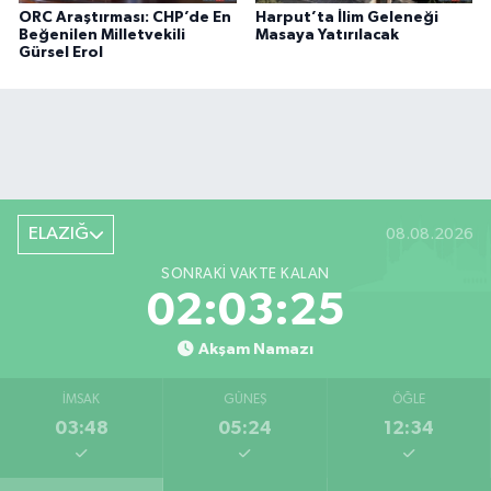
ORC Araştırması: CHP’de En
Harput’ta İlim Geleneği
Beğenilen Milletvekili
Masaya Yatırılacak
Gürsel Erol
ELAZIĞ
08.08.2026
SONRAKI VAKTE KALAN
02:03:24
Akşam Namazı
İMSAK
GÜNEŞ
ÖĞLE
03:48
05:24
12:34