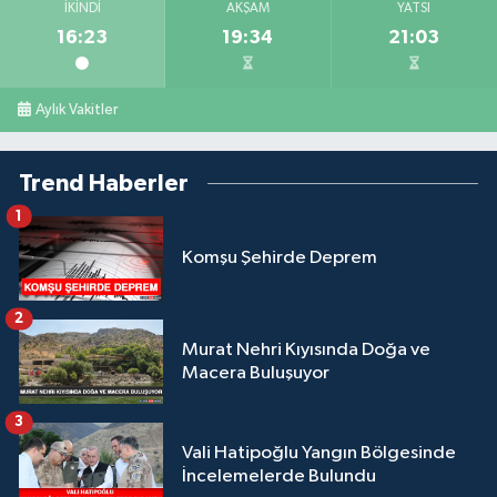
İKINDI
AKŞAM
YATSI
16:23
19:34
21:03
Aylık Vakitler
Trend Haberler
1
Komşu Şehirde Deprem
2
Murat Nehri Kıyısında Doğa ve
Macera Buluşuyor
3
Vali Hatipoğlu Yangın Bölgesinde
İncelemelerde Bulundu