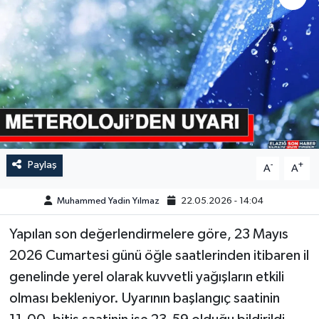
GÜNDEM
HABERDE İNSAN
KÜLTÜR-SANAT
MAGAZİN
Paylaş
-
+
A
A
MEDYA
Muhammed Yadin Yılmaz
22.05.2026 - 14:04
ÖZEL HABER
Yapılan son değerlendirmelere göre, 23 Mayıs
POLİTİKA
2026 Cumartesi günü öğle saatlerinden itibaren il
genelinde yerel olarak kuvvetli yağışların etkili
SAĞLIK
olması bekleniyor. Uyarının başlangıç saatinin
SİYASET