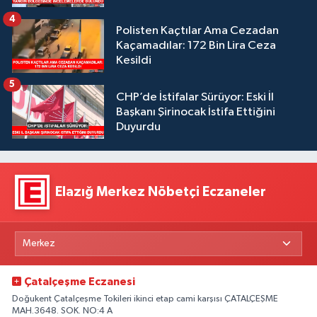
4
Polisten Kaçtılar Ama Cezadan
Kaçamadılar: 172 Bin Lira Ceza
Kesildi
5
CHP’de İstifalar Sürüyor: Eski İl
Başkanı Şirinocak İstifa Ettiğini
Duyurdu
Elazığ Merkez Nöbetçi Eczaneler
Çatalçeşme Eczanesi
Doğukent Çatalçeşme Tokileri ikinci etap cami karşısı ÇATALÇEŞME
MAH.3648. SOK. NO:4 A