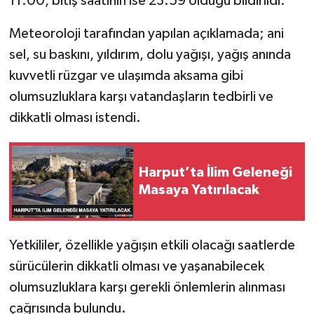
11.00, bitiş saatinin ise 23.59 olduğu bildirildi.
SPOR
Meteoroloji tarafından yapılan açıklamada; ani
sel, su baskını, yıldırım, dolu yağışı, yağış anında
TEKNOLOJİ
kuvvetli rüzgar ve ulaşımda aksama gibi
olumsuzluklara karşı vatandaşların tedbirli ve
YAŞAM
dikkatli olması istendi.
Harput’ta İlim Geleneği
Masaya Yatırılacak
Yetkililer, özellikle yağışın etkili olacağı saatlerde
sürücülerin dikkatli olması ve yaşanabilecek
olumsuzluklara karşı gerekli önlemlerin alınması
çağrısında bulundu.