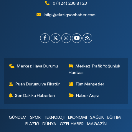
0 (424) 238 81 23
bilgi@elazigsonhaber.com
Merkez Hava Durumu
Merkez Trafik Yoğunluk
Haritası
Puan Durumu ve Fikstür
Tüm Manşetler
Son Dakika Haberleri
Haber Arşivi
GÜNDEM
SPOR
TEKNOLOJİ
EKONOMİ
SAĞLIK
EĞİTİM
ELAZIĞ
DÜNYA
ÖZEL HABER
MAGAZİN