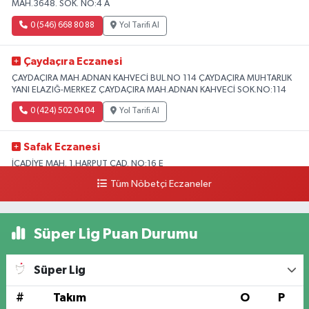
MAH.3648. SOK. NO:4 A
0 (546) 668 80 88
Yol Tarifi Al
Çaydaçıra Eczanesi
ÇAYDAÇIRA MAH.ADNAN KAHVECİ BUL.NO 114 ÇAYDAÇIRA MUHTARLIK
YANI ELAZIĞ-MERKEZ ÇAYDAÇIRA MAH.ADNAN KAHVECİ SOK.NO:114
0 (424) 502 04 04
Yol Tarifi Al
Safak Eczanesi
İCADİYE MAH. 1.HARPUT CAD. NO:16 E
Tüm Nöbetçi Eczaneler
0 (424) 233 01 75
Yol Tarifi Al
Elıf Eczanesi
Süper Lig Puan Durumu
Üniversite Mahallesi, Yahya Kemal Caddesi, No:34 B Merkez Elazığ
0 (424) 238 20 58
Yol Tarifi Al
Süper Lig
Fırat Eczanesi
#
Takım
O
P