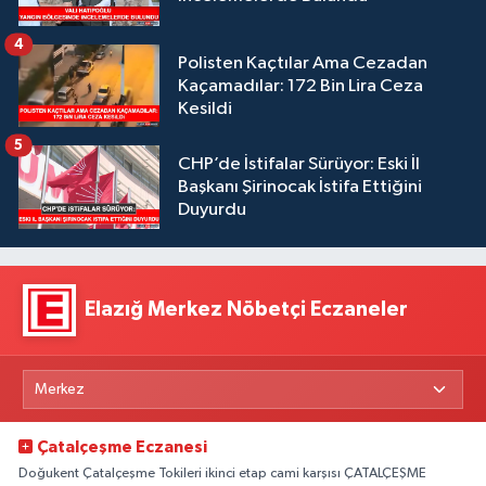
4
Polisten Kaçtılar Ama Cezadan
Kaçamadılar: 172 Bin Lira Ceza
Kesildi
5
CHP’de İstifalar Sürüyor: Eski İl
Başkanı Şirinocak İstifa Ettiğini
Duyurdu
Elazığ Merkez Nöbetçi Eczaneler
Çatalçeşme Eczanesi
Doğukent Çatalçeşme Tokileri ikinci etap cami karşısı ÇATALÇEŞME