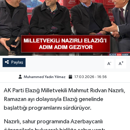
GÜNDEM
HABERDE İNSAN
KÜLTÜR-SANAT
MAGAZİN
Paylaş
-
+
A
A
MEDYA
Muhammed Yadin Yılmaz
17.03.2026 - 16:56
ÖZEL HABER
AK Parti Elazığ Milletvekili Mahmut Rıdvan Nazırlı,
Ramazan ayı dolayısıyla Elazığ genelinde
POLİTİKA
başlattığı programlarını sürdürüyor.
SAĞLIK
Nazırlı, sahur programında Azerbaycanlı
SİYASET