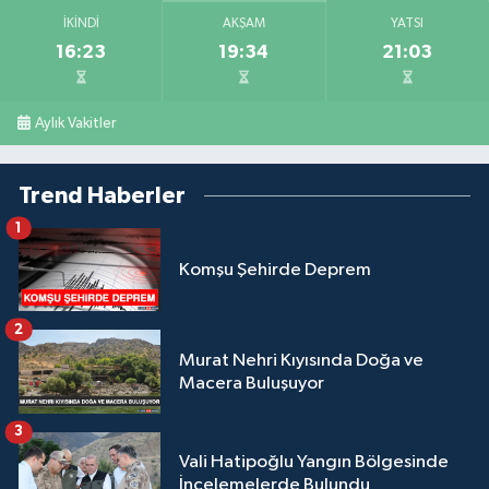
İKINDI
AKŞAM
YATSI
16:23
19:34
21:03
Aylık Vakitler
Trend Haberler
1
Komşu Şehirde Deprem
2
Murat Nehri Kıyısında Doğa ve
Macera Buluşuyor
3
Vali Hatipoğlu Yangın Bölgesinde
İncelemelerde Bulundu