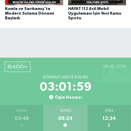
Kumla ve Sarıkamış’ta
HAYAT 112 Acil Mobil
Modern Sulama Dönemi
Uygulaması İçin Yeni Kamu
Başladı
Spotu
ELAZIĞ
08.08.2026
SONRAKI VAKTE KALAN
03:01:58
Öğle Namazı
İMSAK
GÜNEŞ
ÖĞLE
03:48
05:24
12:34