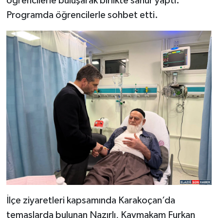
öğrencilerle buluşarak birlikte sahur yaptı.
Programda öğrencilerle sohbet etti.
SPOR
TEKNOLOJİ
YAŞAM
İlçe ziyaretleri kapsamında Karakoçan’da
temaslarda bulunan Nazırlı, Kaymakam Furkan