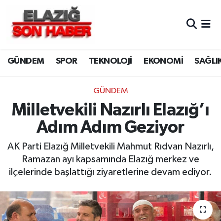
CANLI YAYIN
Merkez Hava Durumu
GÜNDEM
SPOR
TEKNOLOJİ
EKONOMİ
SAĞLI
ASAYİŞ
Merkez Trafik Yoğunluk Haritası
BİLİM VE TEKNOLOJİ
Süper Lig Puan Durumu ve Fikstür
GÜNDEM
Milletvekili Nazırlı Elazığ’ı
DÜNYA
Tüm Manşetler
Adım Adım Geziyor
EĞİTİM
Son Dakika Haberleri
AK Parti Elazığ Milletvekili Mahmut Rıdvan Nazırlı,
Ramazan ayı kapsamında Elazığ merkez ve
EKONOMİ
Haber Arşivi
ilçelerinde başlattığı ziyaretlerine devam ediyor.
ELAZIĞ
GENEL