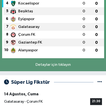
4
Kocaelispor
0
0
5
Beşiktaş
0
0
6
Eyüpspor
0
0
7
Galatasaray
0
0
8
Çorum FK
0
0
9
Gaziantep FK
0
0
10
Alanyaspor
0
0
Detaylar için tıklayın
Süper Lig Fikstür
14 Ağustos, Cuma
Galatasaray - Çorum FK
21:30