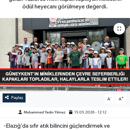
ödül heyecanı görülmeye değerdi.
GÜNDEM
HABERDE İNSAN
KÜLTÜR-SANAT
MAGAZİN
MEDYA
ÖZEL HABER
Paylaş
-
+
POLİTİKA
A
A
Muhammed Yadin Yılmaz
15.05.2026 - 12:12
SAĞLIK
-Elazığ’da sıfır atık bilincini güçlendirmek ve
SİYASET