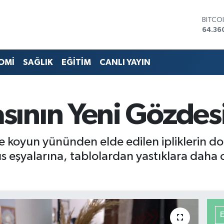
DOLA
47,70
EURO
55,02
STERL
OMİ
SAĞLIK
EĞİTİM
CANLI YAYIN
64,18
GRAM 
6574.
BİST1
ının Yeni Gözdes
13.88
BITCO
64.36
e koyun yününden elde edilen ipliklerin d
 eşyalarına, tablolardan yastıklara daha 