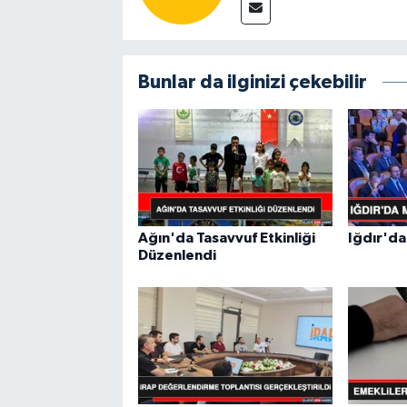
Bunlar da ilginizi çekebilir
Ağın'da Tasavvuf Etkinliği
Iğdır'da
Düzenlendi