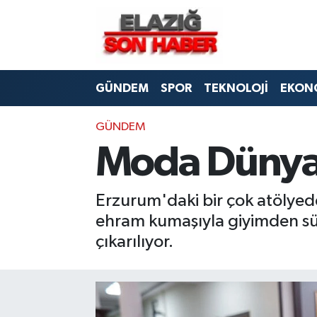
CANLI YAYIN
Merkez Hava Durumu
GÜNDEM
SPOR
TEKNOLOJİ
EKON
ASAYİŞ
Merkez Trafik Yoğunluk Haritası
BİLİM VE TEKNOLOJİ
Süper Lig Puan Durumu ve Fikstür
GÜNDEM
Moda Dünyas
DÜNYA
Tüm Manşetler
Erzurum'daki bir çok atölyed
EĞİTİM
Son Dakika Haberleri
ehram kumaşıyla giyimden süs
EKONOMİ
Haber Arşivi
çıkarılıyor.
ELAZIĞ
GENEL