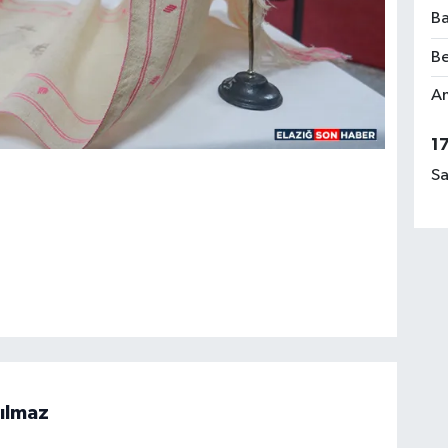
Ba
Be
Am
1
Sa
ılmaz