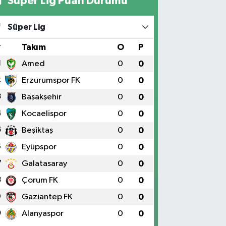
Süper Lig Puan Durumu
Yıldız Eczanesi
RAT ÜNÜVERSİTESİ HASTANESİNİN KARŞISI TRAFİK
Süper Lig
IKLARININ YANI Üniversite Mah.Yunus Emre Bulvarı
:2 A
#
Takım
O
P
0 (424) 236 61 40
Yol Tarifi Al
1
Amed
0
0
2
Erzurumspor FK
0
0
3
Başakşehir
0
0
4
Kocaelispor
0
0
5
Beşiktaş
0
0
6
Eyüpspor
0
0
7
Galatasaray
0
0
8
Çorum FK
0
0
9
Gaziantep FK
0
0
0
Alanyaspor
0
0