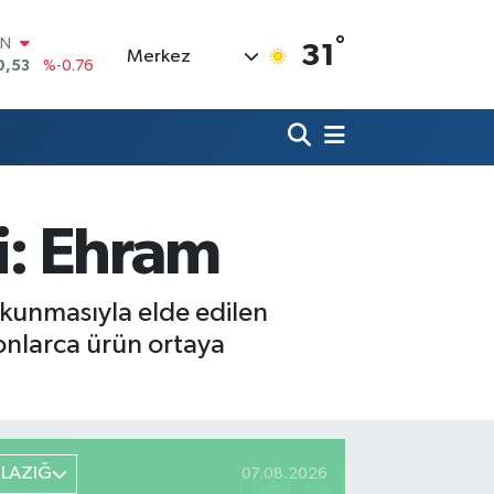
°
R
31
Merkez
69
%0.17
65
%0.01
İN
97
%0.02
ALTIN
81
%1.44
00
i: Ehram
7
%64
IN
0,53
%-0.76
okunmasıyla elde edilen
onlarca ürün ortaya
ELAZIĞ
07.08.2026