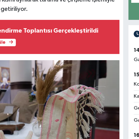
etiriliyor.
ndirme Toplantısı Gerçekleştirildi
üle
1
Ga
1
Ko
Ka
Ge
Ga
1