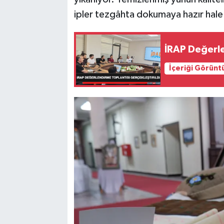
ipler tezgâhta dokumaya hazır hale g
İRAP Değerle
İçeriği Görünt