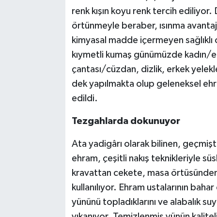
renk kışın koyu renk tercih ediliyor.
örtünmeyle beraber, ısınma avantaj
kimyasal madde içermeyen sağlıklı o
kıymetli kumaş günümüzde kadın/erk
çantası/cüzdan, dizlik, erkek yelekl
dek yapılmakta olup geleneksel eh
edildi.
Tezgahlarda dokunuyor
Ata yadigârı olarak bilinen, geçmişt
ehram, çeşitli nakış teknikleriyle 
kravattan cekete, masa örtüsünden
kullanılıyor. Ehram ustalarının bah
yününü topladıklarını ve alabalık s
yıkanıyor. Temizlenmiş yünün kaliteli