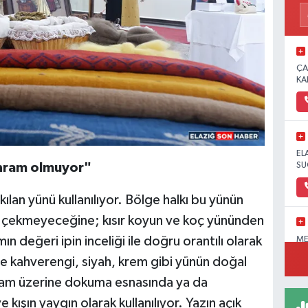
ÇA
KA
EL
SU
ehram olmuyor"
ılan yünü kullanılıyor. Bölge halkı bu yünün
a çekmeyeceğine; kısır koyun ve koç yününden
 değeri ipin inceliği ile doğru orantılı olarak
ME
OL
le kahverengi, siyah, krem gibi yünün doğal
PA
e ehram üzerine dokuma esnasında ya da
e kışın yaygın olarak kullanılıyor. Yazın açık