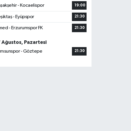
şakşehir - Kocaelispor
19:00
şiktaş - Eyüpspor
21:30
ed - Erzurumspor FK
21:30
7 Ağustos, Pazartesi
msunspor - Göztepe
21:30