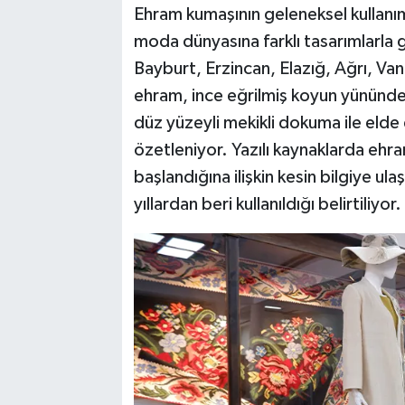
Ehram kumaşının geleneksel kullanı
moda dünyasına farklı tasarımlarla g
SPOR
Bayburt, Erzincan, Elazığ, Ağrı, Van
TEKNOLOJİ
ehram, ince eğrilmiş koyun yününd
düz yüzeyli mekikli dokuma ile elde e
YAŞAM
özetleniyor. Yazılı kaynaklarda ehr
başlandığına ilişkin kesin bilgiye ul
yıllardan beri kullanıldığı belirtiliyor.