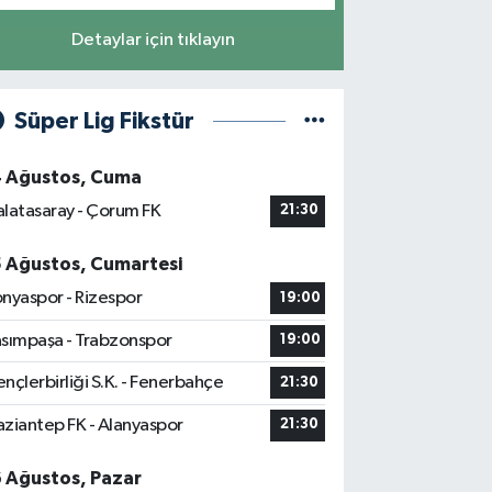
Detaylar için tıklayın
Süper Lig Fikstür
4 Ağustos, Cuma
latasaray - Çorum FK
21:30
5 Ağustos, Cumartesi
nyaspor - Rizespor
19:00
sımpaşa - Trabzonspor
19:00
nçlerbirliği S.K. - Fenerbahçe
21:30
ziantep FK - Alanyaspor
21:30
6 Ağustos, Pazar