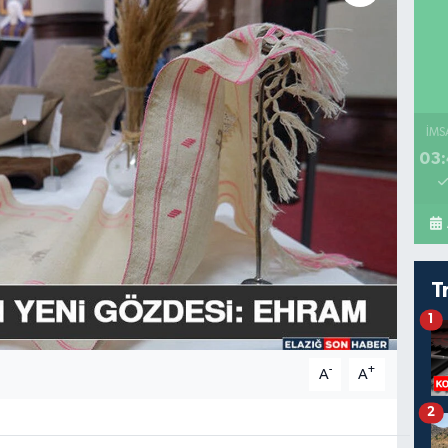
İMS
03:
T
1
-
+
A
A
2