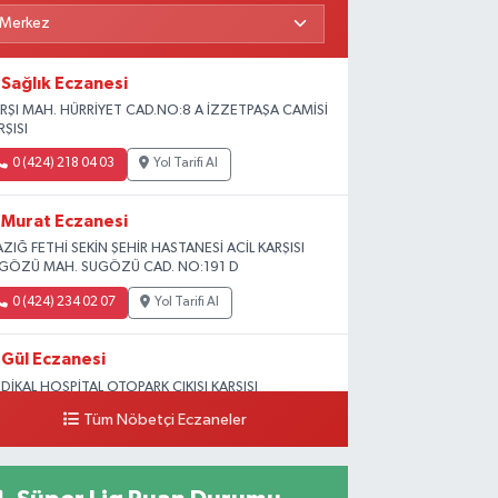
Sağlık Eczanesi
RŞI MAH. HÜRRİYET CAD.NO:8 A İZZETPAŞA CAMİSİ
RŞISI
0 (424) 218 04 03
Yol Tarifi Al
Murat Eczanesi
AZIĞ FETHİ SEKİN ŞEHİR HASTANESİ ACİL KARŞISI
GÖZÜ MAH. SUGÖZÜ CAD. NO:191 D
0 (424) 234 02 07
Yol Tarifi Al
Gül Eczanesi
DİKAL HOSPİTAL OTOPARK ÇIKIŞI KARŞISI
GUNLAR MAH. ADALET SOK.NO:70 B (MEDİKAL
Tüm Nöbetçi Eczaneler
RK HASTANESİ ARKASI OTOPARK ÇIKIŞI KARŞISI)
0 (424) 236 52 18
Yol Tarifi Al