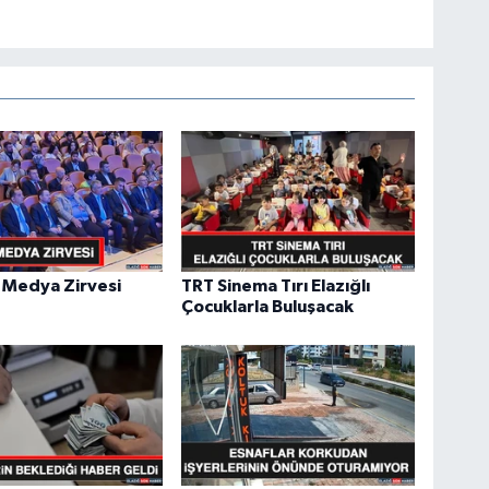
 Medya Zirvesi
TRT Sinema Tırı Elazığlı
Çocuklarla Buluşacak