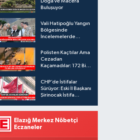
Doğa ve Macera
Buluşuyor
Vali Hatipoğlu Yangın
Bölgesinde
İncelemelerde
Bulundu
Polisten Kaçtılar Ama
Cezadan
Kaçamadılar: 172 Bin
Lira Ceza Kesildi
CHP’de İstifalar
Sürüyor: Eski İl Başkanı
Şirinocak İstifa
Ettiğini Duyurdu
Elazığ Merkez Nöbetçi
Eczaneler