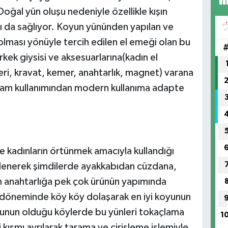
 Doğal yün oluşu nedeniyle özellikle kışın
FI
ı da sağlıyor. Koyun yününden yapılan ve
IŞ
No
lması yönüyle tercih edilen el emeği olan bu
ek giysisi ve aksesuarlarına(kadın el
eri, kravat, kemer, anahtarlık, magnet) varana
ram kullanımından modern kullanıma adapte
e kadınların örtünmek amacıyla kullandığı
süslenerek şimdilerde ayakkabıdan cüzdana,
 anahtarlığa pek çok ürünün yapımında
ar döneminde köy köy dolaşarak en iyi koyunun
uyunun olduğu köylerde bu yünleri tokaçlama
1
 kısmı ayrılarak tarama ve çirişleme işlemiyle