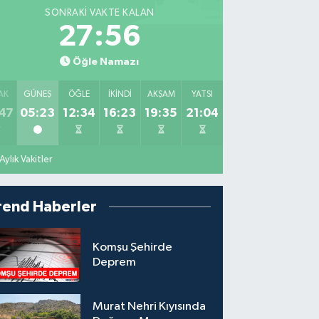
SONRAKI VAKTE KALAN
27:54
Öğle Namazı
AK
GÜNEŞ
ÖĞLE
İKINDI
AKŞAM
YATSI
47
05:23
12:34
16:23
19:35
21:04
Aylık Vakitler
rend Haberler
Komşu Şehirde
Deprem
Murat Nehri Kıyısında