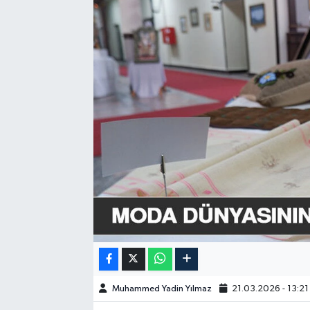
GÜNDEM
HABERDE İNSAN
KÜLTÜR-SANAT
MAGAZİN
MEDYA
ÖZEL HABER
POLİTİKA
SAĞLIK
Muhammed Yadin Yılmaz
21.03.2026 - 13:21
SİYASET