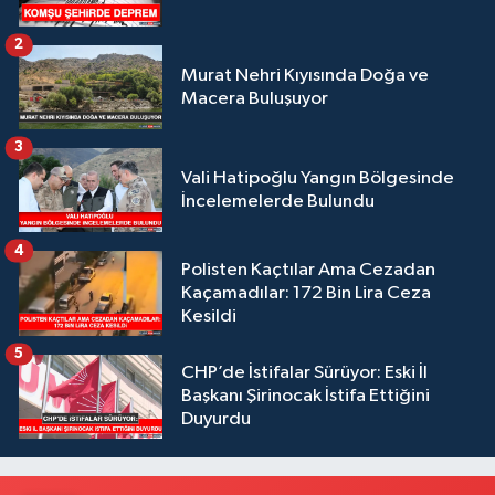
2
Murat Nehri Kıyısında Doğa ve
Macera Buluşuyor
3
Vali Hatipoğlu Yangın Bölgesinde
İncelemelerde Bulundu
4
Polisten Kaçtılar Ama Cezadan
Kaçamadılar: 172 Bin Lira Ceza
Kesildi
5
CHP’de İstifalar Sürüyor: Eski İl
Başkanı Şirinocak İstifa Ettiğini
Duyurdu