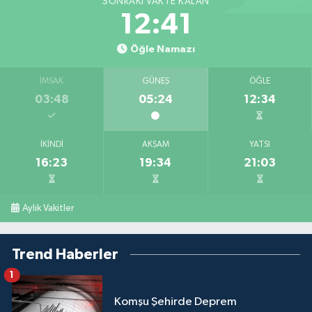
SONRAKI VAKTE KALAN
12:40
Öğle Namazı
İMSAK
GÜNEŞ
ÖĞLE
03:48
05:24
12:34
İKINDI
AKŞAM
YATSI
16:23
19:34
21:03
Aylık Vakitler
Trend Haberler
1
Komşu Şehirde Deprem