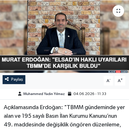
GÜNDEM
HABERDE İNSAN
KÜLTÜR-SANAT
MAGAZİN
MEDYA
Paylaş
-
+
A
A
ÖZEL HABER
Muhammed Yadin Yılmaz
04.06.2026 - 11:33
POLİTİKA
Açıklamasında Erdoğan: "TBMM gündeminde yer
SAĞLIK
alan ve 195 sayılı Basın İlan Kurumu Kanunu’nun
49. maddesinde değişiklik öngören düzenleme,
SİYASET