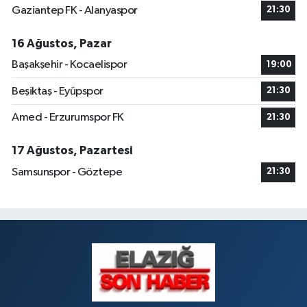
Gaziantep FK - Alanyaspor
21:30
Dogan Eczanesi
Rüstempaşa Mahallesi, Kazım Karabekir Caddesi No:42 B Merkez Elazığ
16 Ağustos, Pazar
0 (424) 234 20 28
Yol Tarifi Al
Başakşehir - Kocaelispor
19:00
Makfire Eczanesi
Beşiktaş - Eyüpspor
21:30
Çaydaçıra Mahallesi, Adnan Kahveci Caddesi, No:29 Merkez Elazığ
Amed - Erzurumspor FK
21:30
0 (424) 238 80 01
Yol Tarifi Al
17 Ağustos, Pazartesi
Samsunspor - Göztepe
21:30