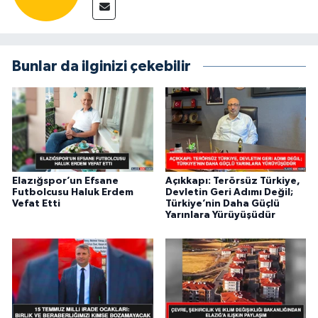
Bunlar da ilginizi çekebilir
Elazığspor’un Efsane
Açıkkapı: Terörsüz Türkiye,
Futbolcusu Haluk Erdem
Devletin Geri Adımı Değil;
Vefat Etti
Türkiye’nin Daha Güçlü
Yarınlara Yürüyüşüdür