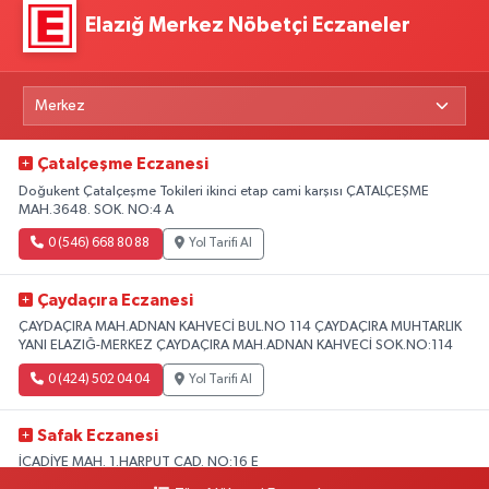
Elazığ Merkez Nöbetçi Eczaneler
Çatalçeşme Eczanesi
Doğukent Çatalçeşme Tokileri ikinci etap cami karşısı ÇATALÇEŞME
MAH.3648. SOK. NO:4 A
0 (546) 668 80 88
Yol Tarifi Al
Çaydaçıra Eczanesi
ÇAYDAÇIRA MAH.ADNAN KAHVECİ BUL.NO 114 ÇAYDAÇIRA MUHTARLIK
YANI ELAZIĞ-MERKEZ ÇAYDAÇIRA MAH.ADNAN KAHVECİ SOK.NO:114
0 (424) 502 04 04
Yol Tarifi Al
Safak Eczanesi
İCADİYE MAH. 1.HARPUT CAD. NO:16 E