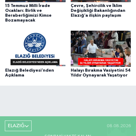
15 Temmuz Milli İrade
Çevre, Şehircilik ve İklim
Ocakları: Birlik ve
Değişikliği Bakanlığından
Beraberliğimizi Kimse
Elazığ’a ilişkin paylaşım
Bozamayacak
Elazığ Belediyesi’nden
Halayı Bırakma Vasiyetini 54
Açıklama
Yıldır Oynayarak Yaşatıyor
ELAZIĞ
08.08.2026