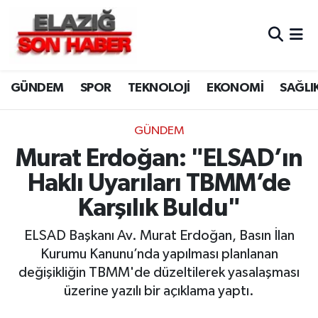
CANLI YAYIN
Merkez Hava Durumu
GÜNDEM
SPOR
TEKNOLOJİ
EKONOMİ
SAĞLI
ASAYİŞ
Merkez Trafik Yoğunluk Haritası
BİLİM VE TEKNOLOJİ
Süper Lig Puan Durumu ve Fikstür
GÜNDEM
Murat Erdoğan: "ELSAD’ın
DÜNYA
Tüm Manşetler
Haklı Uyarıları TBMM’de
EĞİTİM
Son Dakika Haberleri
Karşılık Buldu"
EKONOMİ
Haber Arşivi
ELSAD Başkanı Av. Murat Erdoğan, Basın İlan
Kurumu Kanunu’nda yapılması planlanan
ELAZIĞ
değişikliğin TBMM'de düzeltilerek yasalaşması
üzerine yazılı bir açıklama yaptı.
GENEL