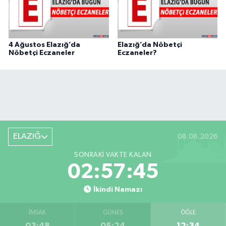
4 Ağustos Elazığ’da
Elazığ’da Nöbetçi
Nöbetçi Eczaneler
Eczaneler?
ELAZIĞ
08.08.2026
SONRAKI VAKTE KALAN
02:57:44
İkindi Namazı
İMSAK
GÜNEŞ
ÖĞLE
03:48
05:24
12:34