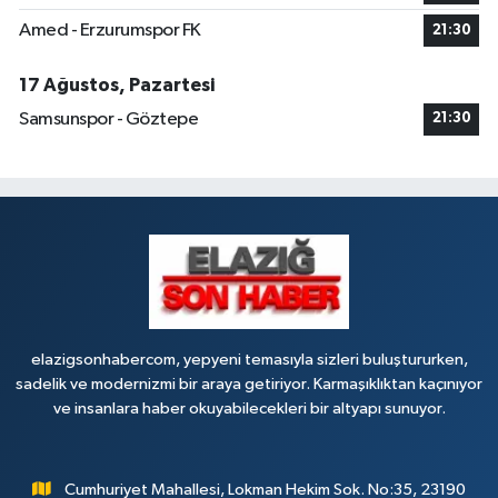
Çaydaçıra Mahallesi, Adnan Kahveci Caddesi, No:29 Merkez Elazığ
Amed - Erzurumspor FK
21:30
0 (424) 238 80 01
Yol Tarifi Al
17 Ağustos, Pazartesi
Samsunspor - Göztepe
21:30
elazigsonhabercom, yepyeni temasıyla sizleri buluştururken,
sadelik ve modernizmi bir araya getiriyor. Karmaşıklıktan kaçınıyor
ve insanlara haber okuyabilecekleri bir altyapı sunuyor.
Cumhuriyet Mahallesi, Lokman Hekim Sok. No:35, 23190