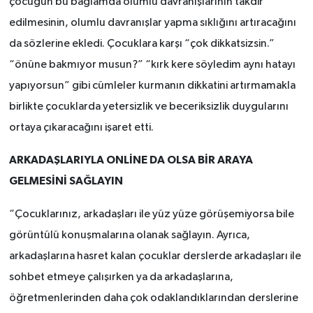
çocuğun bu bağlamda olumlu davranışlarının takdir
edilmesinin, olumlu davranışlar yapma sıklığını artıracağını
da sözlerine ekledi. Çocuklara karşı “çok dikkatsizsin.”
“önüne bakmıyor musun?” “kırk kere söyledim aynı hatayı
yapıyorsun” gibi cümleler kurmanın dikkatini artırmamakla
birlikte çocuklarda yetersizlik ve beceriksizlik duygularını
ortaya çıkaracağını işaret etti.
ARKADAŞLARIYLA ONLİNE DA OLSA BİR ARAYA
GELMESİNİ SAĞLAYIN
“Çocuklarınız, arkadaşları ile yüz yüze görüşemiyorsa bile
görüntülü konuşmalarına olanak sağlayın. Ayrıca,
arkadaşlarına hasret kalan çocuklar derslerde arkadaşları ile
sohbet etmeye çalışırken ya da arkadaşlarına,
öğretmenlerinden daha çok odaklandıklarından derslerine