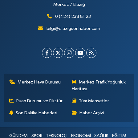
Merkez / Elazığ
0 (424) 238 81 23
bilgi@elazigsonhaber.com
Merkez Hava Durumu
Merkez Trafik Yoğunluk
Haritası
Puan Durumu ve Fikstür
Tüm Manşetler
Son Dakika Haberleri
Haber Arşivi
GÜNDEM
SPOR
TEKNOLOJİ
EKONOMİ
SAĞLIK
EĞİTİM