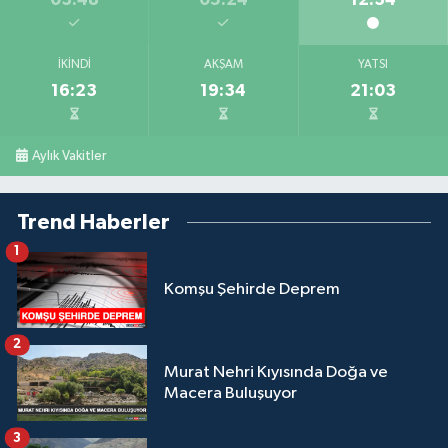
İKINDI
AKŞAM
YATSI
16:23
19:34
21:03
Aylık Vakitler
Trend Haberler
1
Komşu Şehirde Deprem
2
Murat Nehri Kıyısında Doğa ve
Macera Buluşuyor
3