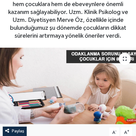
hem çocuklara hem de ebeveynlere önemli
GÜNDEM
kazanım sağlayabiliyor. Uzm. Klinik Psikolog ve
Uzm. Diyetisyen Merve Öz, özellikle içinde
HABERDE İNSAN
bulunduğumuz şu dönemde çocukların dikkat
sürelerini artırmaya yönelik öneriler verdi.
KÜLTÜR-SANAT
MAGAZİN
MEDYA
ÖZEL HABER
POLİTİKA
SAĞLIK
Paylaş
-
+
A
A
SİYASET