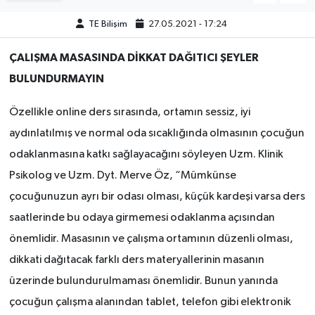
TE Bilişim
27.05.2021 - 17:24
SPOR
ÇALIŞMA MASASINDA DİKKAT DAĞITICI ŞEYLER
TEKNOLOJİ
BULUNDURMAYIN
YAŞAM
Özellikle online ders sırasında, ortamın sessiz, iyi
aydınlatılmış ve normal oda sıcaklığında olmasının çocuğun
odaklanmasına katkı sağlayacağını söyleyen Uzm. Klinik
Psikolog ve Uzm. Dyt. Merve Öz, “Mümkünse
çocuğunuzun ayrı bir odası olması, küçük kardeşi varsa ders
saatlerinde bu odaya girmemesi odaklanma açısından
önemlidir. Masasının ve çalışma ortamının düzenli olması,
dikkati dağıtacak farklı ders materyallerinin masanın
üzerinde bulundurulmaması önemlidir. Bunun yanında
çocuğun çalışma alanından tablet, telefon gibi elektronik