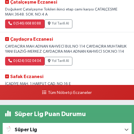
Çatalçeşme Eczanesi
Doğukent Çatalçeşme Tokileri ikinci etap cami karşısı ÇATALÇEŞME
MAH.3648. SOK. NO:4 A
0 (546) 668 80 88
Yol Tarifi Al
Çaydaçıra Eczanesi
ÇAYDAÇIRA MAH.ADNAN KAHVECİ BUL.NO 114 ÇAYDAÇIRA MUHTARLIK
YANI ELAZIĞ-MERKEZ ÇAYDAÇIRA MAH.ADNAN KAHVECİ SOK.NO:114
0 (424) 502 04 04
Yol Tarifi Al
Safak Eczanesi
İCADİYE MAH. 1.HARPUT CAD. NO:16 E
Tüm Nöbetçi Eczaneler
0 (424) 233 01 75
Yol Tarifi Al
Elıf Eczanesi
Süper Lig Puan Durumu
Üniversite Mahallesi, Yahya Kemal Caddesi, No:34 B Merkez Elazığ
0 (424) 238 20 58
Yol Tarifi Al
Süper Lig