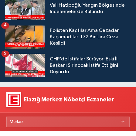
Vali Hatipoğlu Yangın Bölgesinde
İncelemelerde Bulundu
4
Polisten Kaçtılar Ama Cezadan
Kaçamadılar: 172 Bin Lira Ceza
Kesildi
5
CHP’de İstifalar Sürüyor: Eski İl
Başkanı Şirinocak İstifa Ettiğini
Duyurdu
Elazığ Merkez Nöbetçi Eczaneler