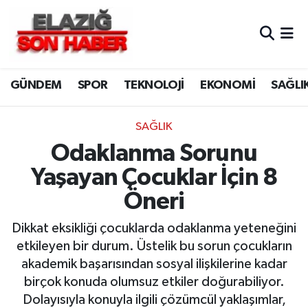
CANLI YAYIN
Merkez Hava Durumu
GÜNDEM
SPOR
TEKNOLOJİ
EKONOMİ
SAĞLI
ASAYİŞ
Merkez Trafik Yoğunluk Haritası
BİLİM VE TEKNOLOJİ
Süper Lig Puan Durumu ve Fikstür
SAĞLIK
Odaklanma Sorunu
DÜNYA
Tüm Manşetler
Yaşayan Çocuklar İçin 8
EĞİTİM
Son Dakika Haberleri
Öneri
EKONOMİ
Haber Arşivi
Dikkat eksikliği çocuklarda odaklanma yeteneğini
etkileyen bir durum. Üstelik bu sorun çocukların
ELAZIĞ
akademik başarısından sosyal ilişkilerine kadar
birçok konuda olumsuz etkiler doğurabiliyor.
GENEL
Dolayısıyla konuyla ilgili çözümcül yaklaşımlar,