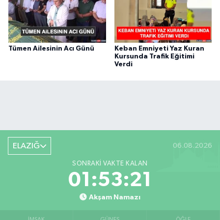
Tümen Ailesinin Acı Günü
Keban Emniyeti Yaz Kuran
Kursunda Trafik Eğitimi
Verdi
ELAZIĞ
06.08.2026
SONRAKI VAKTE KALAN
01:53:20
Akşam Namazı
İMSAK
GÜNEŞ
ÖĞLE