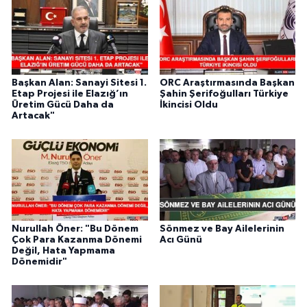
Başkan Alan: Sanayi Sitesi 1.
ORC Araştırmasında Başkan
Etap Projesi ile Elazığ’ın
Şahin Şerifoğulları Türkiye
Üretim Gücü Daha da
İkincisi Oldu
Artacak"
Nurullah Öner: "Bu Dönem
Sönmez ve Bay Ailelerinin
Çok Para Kazanma Dönemi
Acı Günü
Değil, Hata Yapmama
Dönemidir"