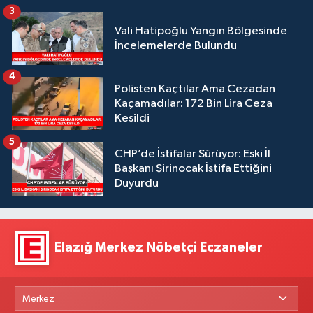
3
Vali Hatipoğlu Yangın Bölgesinde
İncelemelerde Bulundu
4
Polisten Kaçtılar Ama Cezadan
Kaçamadılar: 172 Bin Lira Ceza
Kesildi
5
CHP’de İstifalar Sürüyor: Eski İl
Başkanı Şirinocak İstifa Ettiğini
Duyurdu
Elazığ Merkez Nöbetçi Eczaneler