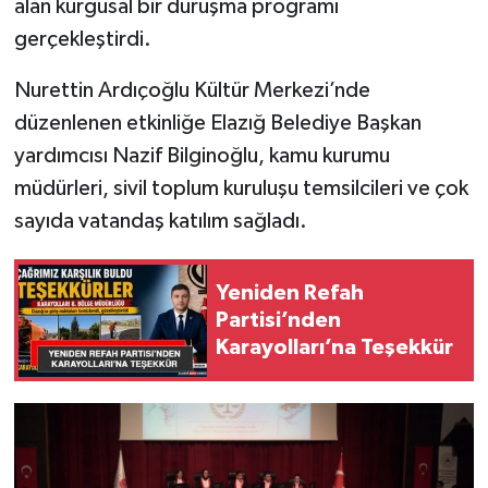
alan kurgusal bir duruşma programı
gerçekleştirdi.
SPOR
Nurettin Ardıçoğlu Kültür Merkezi’nde
TEKNOLOJİ
düzenlenen etkinliğe Elazığ Belediye Başkan
yardımcısı Nazif Bilginoğlu, kamu kurumu
YAŞAM
müdürleri, sivil toplum kuruluşu temsilcileri ve çok
sayıda vatandaş katılım sağladı.
Yeniden Refah
Partisi’nden
Karayolları’na Teşekkür