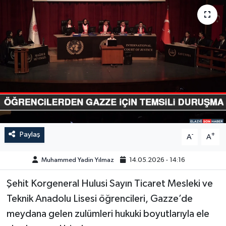
GÜNDEM
HABERDE İNSAN
KÜLTÜR-SANAT
MAGAZİN
MEDYA
Paylaş
-
+
A
A
ÖZEL HABER
Muhammed Yadin Yılmaz
14.05.2026 - 14:16
POLİTİKA
Şehit Korgeneral Hulusi Sayın Ticaret Mesleki ve
SAĞLIK
Teknik Anadolu Lisesi öğrencileri, Gazze’de
meydana gelen zulümleri hukuki boyutlarıyla ele
SİYASET