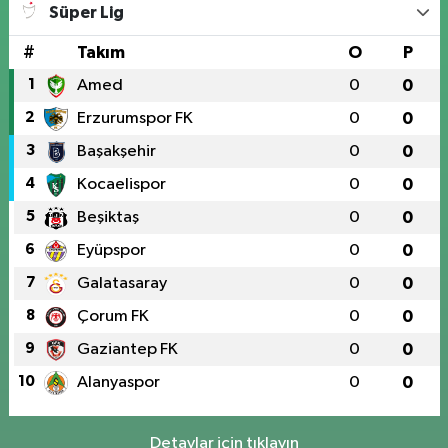
Süper Lig
0 (424) 218 72 74
Yol Tarifi Al
#
Takım
O
P
1
Amed
0
0
2
Erzurumspor FK
0
0
3
Başakşehir
0
0
4
Kocaelispor
0
0
5
Beşiktaş
0
0
6
Eyüpspor
0
0
7
Galatasaray
0
0
8
Çorum FK
0
0
9
Gaziantep FK
0
0
10
Alanyaspor
0
0
Detaylar için tıklayın