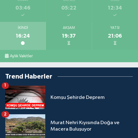
03:46
05:22
12:34
İKINDI
AKŞAM
YATSI
16:24
19:37
21:06
Aylık Vakitler
Trend Haberler
1
Komşu Şehirde Deprem
2
Murat Nehri Kıyısında Doğa ve
Macera Buluşuyor