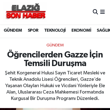
CANLI YAYIN
Merkez Hava Durumu
GÜNDEM
SPOR
TEKNOLOJİ
EKONOMİ
SAĞLI
ASAYİŞ
Merkez Trafik Yoğunluk Haritası
BİLİM VE TEKNOLOJİ
Süper Lig Puan Durumu ve Fikstür
GÜNDEM
Öğrencilerden Gazze İçin
DÜNYA
Tüm Manşetler
Temsili Duruşma
EĞİTİM
Son Dakika Haberleri
Şehit Korgeneral Hulusi Sayın Ticaret Mesleki ve
Teknik Anadolu Lisesi Öğrencileri, Gazze’de
EKONOMİ
Haber Arşivi
Yaşanan Olayları Hukuki ve Vicdani Yönleriyle Ele
Alan, Uluslararası Ceza Mahkemesi Formatında
ELAZIĞ
Kurgusal Bir Duruşma Programı Düzenledi.
GENEL