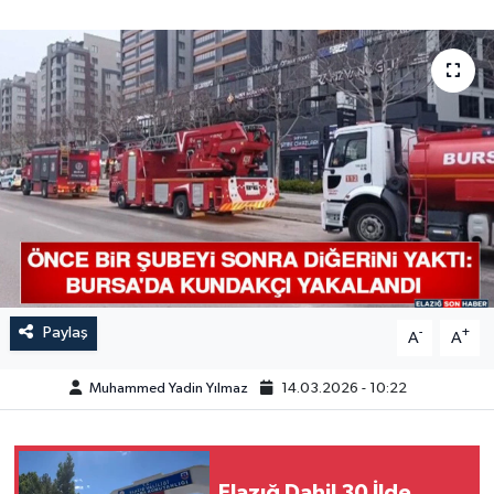
GÜNDEM
HABERDE İNSAN
KÜLTÜR-SANAT
MAGAZİN
MEDYA
ÖZEL HABER
Paylaş
-
+
A
A
POLİTİKA
Muhammed Yadin Yılmaz
14.03.2026 - 10:22
SAĞLIK
SİYASET
Elazığ Dahil 30 İlde