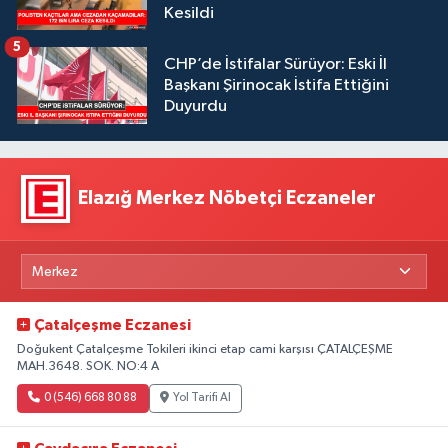
Kesildi
5
CHP’de İstifalar Sürüyor: Eski İl
Başkanı Şirinocak İstifa Ettiğini
Duyurdu
Elazığ Merkez Nöbetçi Eczaneler
Çatalçeşme Eczanesi
Doğukent Çatalçeşme Tokileri ikinci etap cami karşısı ÇATALÇEŞME
MAH.3648. SOK. NO:4 A
0 (546) 668 80 88
Yol Tarifi Al