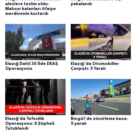
alevlere teslim oldu:
yakalandı
Mahsur kalanları itfaiye
merdivenle kurtardı
Elazığ Dahil 30 İlde DEAŞ
Elazığ'da Otomobiller
Operasyonu
Çarpıştı: 5 Yaralı
Elazığ’da Tefecilik
Bingöl'de zincirleme kaza:
Operasyonu: 6 Şüpheli
5 yaralı
Tutuklandı