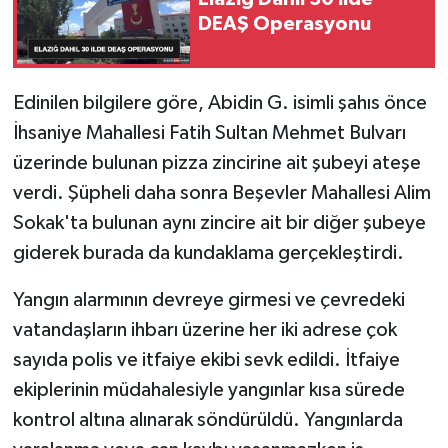
DEAŞ Operasyonu
SPOR
TEKNOLOJİ
Edinilen bilgilere göre, Abidin G. isimli şahıs önce
İhsaniye Mahallesi Fatih Sultan Mehmet Bulvarı
YAŞAM
üzerinde bulunan pizza zincirine ait şubeyi ateşe
verdi. Şüpheli daha sonra Beşevler Mahallesi Alim
Sokak'ta bulunan aynı zincire ait bir diğer şubeye
giderek burada da kundaklama gerçekleştirdi.
Yangın alarmının devreye girmesi ve çevredeki
vatandaşların ihbarı üzerine her iki adrese çok
sayıda polis ve itfaiye ekibi sevk edildi. İtfaiye
ekiplerinin müdahalesiyle yangınlar kısa sürede
kontrol altına alınarak söndürüldü. Yangınlarda