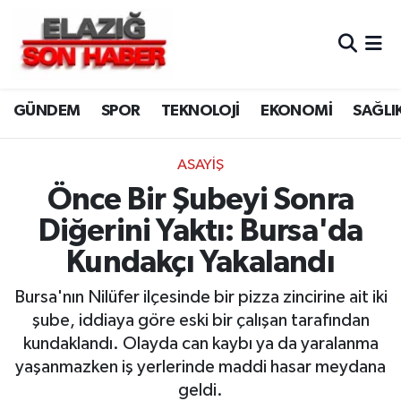
CANLI YAYIN
Merkez Hava Durumu
GÜNDEM
SPOR
TEKNOLOJİ
EKONOMİ
SAĞLI
ASAYİŞ
Merkez Trafik Yoğunluk Haritası
BİLİM VE TEKNOLOJİ
Süper Lig Puan Durumu ve Fikstür
ASAYİŞ
Önce Bir Şubeyi Sonra
DÜNYA
Tüm Manşetler
Diğerini Yaktı: Bursa'da
EĞİTİM
Son Dakika Haberleri
Kundakçı Yakalandı
EKONOMİ
Haber Arşivi
Bursa'nın Nilüfer ilçesinde bir pizza zincirine ait iki
şube, iddiaya göre eski bir çalışan tarafından
ELAZIĞ
kundaklandı. Olayda can kaybı ya da yaralanma
yaşanmazken iş yerlerinde maddi hasar meydana
GENEL
geldi.