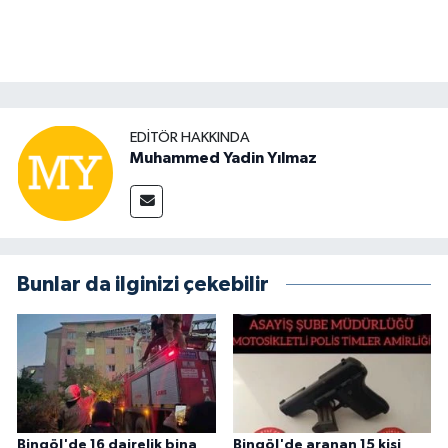
EDITÖR HAKKINDA
Muhammed Yadin Yılmaz
Bunlar da ilginizi çekebilir
Bingöl'de 16 dairelik bina
Bingöl'de aranan 15 kişi