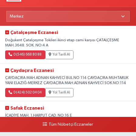
Çatalçeşme Eczanesi
Doğukent Çatalçeşme Tokileri ikinci etap cami karşısı ÇATALÇEŞME
MAH.3648. SOK. NO:4 A
0 (546) 668 80 88
Yol Tarifi Al
Çaydaçıra Eczanesi
ÇAYDAÇIRA MAH.ADNAN KAHVECİ BUL.NO 114 ÇAYDAÇIRA MUHTARLIK
YANI ELAZIĞ-MERKEZ ÇAYDAÇIRA MAH.ADNAN KAHVECİ SOK.NO:114
0 (424) 502 04 04
Yol Tarifi Al
Safak Eczanesi
İCADİYE MAH. 1.HARPUT CAD. NO:16 E
Tüm Nöbetçi Eczaneler
0 (424) 233 01 75
Yol Tarifi Al