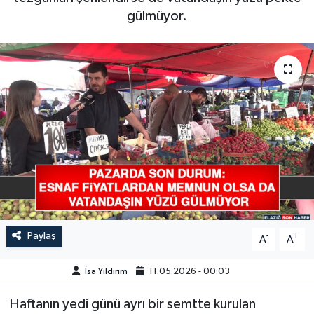
gülmüyor.
GÜNDEM
HABERDE İNSAN
KÜLTÜR-SANAT
MAGAZİN
MEDYA
ÖZEL HABER
Paylaş
-
+
POLİTİKA
A
A
İsa Yıldırım
11.05.2026 - 00:03
SAĞLIK
Haftanın yedi günü ayrı bir semtte kurulan
SİYASET