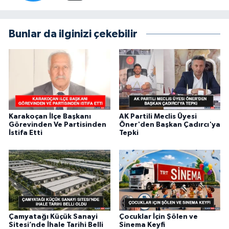
Bunlar da ilginizi çekebilir
Karakoçan İlçe Başkanı
AK Partili Meclis Üyesi
Görevinden Ve Partisinden
Öner'den Başkan Çadırcı'ya
İstifa Etti
Tepki
Çamyatağı Küçük Sanayi
Çocuklar İçin Şölen ve
Sitesi’nde İhale Tarihi Belli
Sinema Keyfi