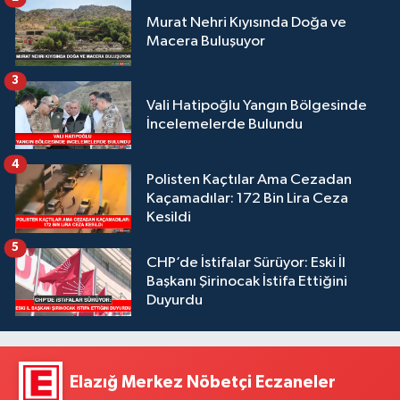
Murat Nehri Kıyısında Doğa ve
Macera Buluşuyor
3
Vali Hatipoğlu Yangın Bölgesinde
İncelemelerde Bulundu
4
Polisten Kaçtılar Ama Cezadan
Kaçamadılar: 172 Bin Lira Ceza
Kesildi
5
CHP’de İstifalar Sürüyor: Eski İl
Başkanı Şirinocak İstifa Ettiğini
Duyurdu
Elazığ Merkez Nöbetçi Eczaneler