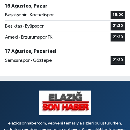
Rüstempaşa Mahallesi, Kazım Karabekir Caddesi No:42 B Merkez Elazığ
16 Ağustos, Pazar
0 (424) 234 20 28
Yol Tarifi Al
Başakşehir - Kocaelispor
19:00
Makfire Eczanesi
Beşiktaş - Eyüpspor
21:30
Çaydaçıra Mahallesi, Adnan Kahveci Caddesi, No:29 Merkez Elazığ
Amed - Erzurumspor FK
21:30
0 (424) 238 80 01
Yol Tarifi Al
17 Ağustos, Pazartesi
Samsunspor - Göztepe
21:30
elazigsonhabercom, yepyeni temasıyla sizleri buluştururken,
sadelik ve modernizmi bir araya getiriyor. Karmaşıklıktan kaçınıyor