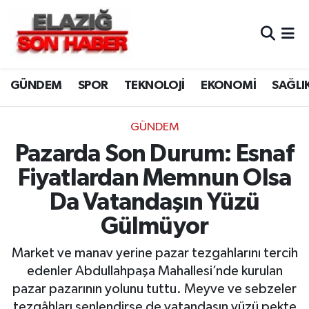
CANLI YAYIN
Merkez Hava Durumu
GÜNDEM
SPOR
TEKNOLOJİ
EKONOMİ
SAĞLI
ASAYİŞ
Merkez Trafik Yoğunluk Haritası
BİLİM VE TEKNOLOJİ
Süper Lig Puan Durumu ve Fikstür
GÜNDEM
Pazarda Son Durum: Esnaf
DÜNYA
Tüm Manşetler
Fiyatlardan Memnun Olsa
EĞİTİM
Son Dakika Haberleri
Da Vatandaşın Yüzü
Gülmüyor
EKONOMİ
Haber Arşivi
Market ve manav yerine pazar tezgahlarını tercih
ELAZIĞ
edenler Abdullahpaşa Mahallesi’nde kurulan
pazar pazarının yolunu tuttu. Meyve ve sebzeler
GENEL
tezgâhları şenlendirse de vatandaşın yüzü pekte