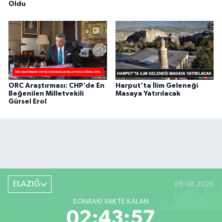
Oldu
ORC Araştırması: CHP’de En
Harput’ta İlim Geleneği
Beğenilen Milletvekili
Masaya Yatırılacak
Gürsel Erol
ELAZIĞ
09.08.2026
SONRAKI VAKTE KALAN
02:43:57