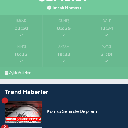
İmsak Namazı
İMSAK
GÜNEŞ
ÖĞLE
03:50
05:25
12:34
İKINDI
AKŞAM
YATSI
16:22
19:33
21:01
Aylık Vakitler
Trend Haberler
1
Komşu Şehirde Deprem
2