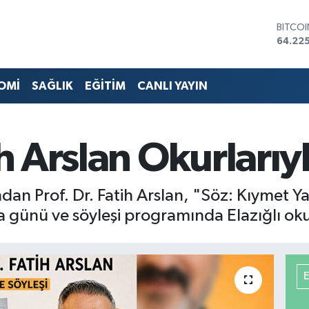
DOLA
47,67
EURO
55,04
STERLİ
OMİ
SAĞLIK
EĞİTİM
CANLI YAYIN
64,21
GRAM 
6510.
BİST1
ih Arslan Okurları
13.799
BITCO
64.225
dan Prof. Dr. Fatih Arslan, "Söz: Kıymet Ya
günü ve söyleşi programında Elazığlı okur