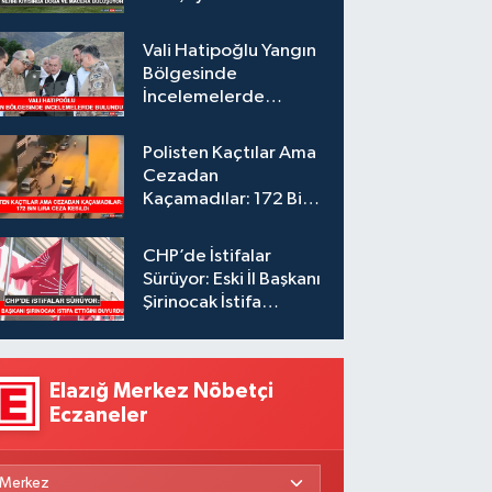
Vali Hatipoğlu Yangın
Bölgesinde
İncelemelerde
Bulundu
Polisten Kaçtılar Ama
Cezadan
Kaçamadılar: 172 Bin
Lira Ceza Kesildi
CHP’de İstifalar
Sürüyor: Eski İl Başkanı
Şirinocak İstifa
Ettiğini Duyurdu
Elazığ Merkez Nöbetçi
Eczaneler