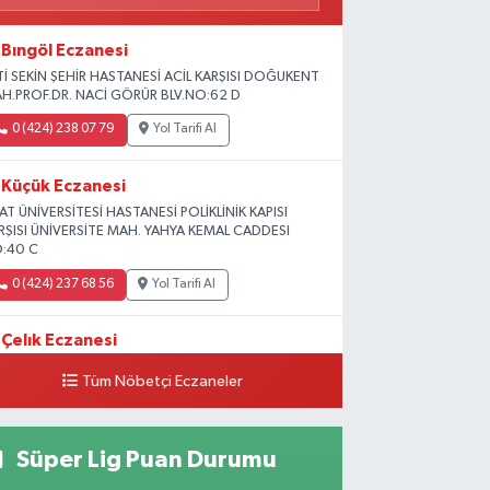
Bıngöl Eczanesi
Tİ SEKİN ŞEHİR HASTANESİ ACİL KARŞISI DOĞUKENT
H.PROF.DR. NACİ GÖRÜR BLV.NO:62 D
0 (424) 238 07 79
Yol Tarifi Al
Küçük Eczanesi
RAT ÜNİVERSİTESİ HASTANESİ POLİKLİNİK KAPISI
RŞISI ÜNİVERSİTE MAH. YAHYA KEMAL CADDESI
:40 C
0 (424) 237 68 56
Yol Tarifi Al
Çelık Eczanesi
MİŞLİK TOKİ 1. ETAP CAMİİ KARŞISI GÜNEYKENT
Tüm Nöbetçi Eczaneler
H. 19730 SOK. NO:6 A
0 (424) 236 63 34
Yol Tarifi Al
Süper Lig Puan Durumu
Tanrıverdı Eczanesi