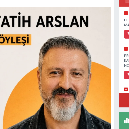
FE
MA
FI
KA
NO
YE
MA