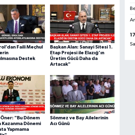
Be
Am
1
Sa
rol’dan Faili Meçhul
Başkan Alan: Sanayi Sitesi 1.
erin
Etap Projesi ile Elazığ’ın
ılmasına Destek
Üretim Gücü Daha da
Artacak"
h Öner: "Bu Dönem
Sönmez ve Bay Ailelerinin
a Kazanma Dönemi
Acı Günü
Hata Yapmama
ir"