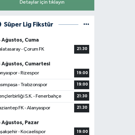
Detaylar için tıklayın
Süper Lig Fikstür
4 Ağustos, Cuma
latasaray - Çorum FK
21:30
5 Ağustos, Cumartesi
nyaspor - Rizespor
19:00
sımpaşa - Trabzonspor
19:00
nçlerbirliği S.K. - Fenerbahçe
21:30
ziantep FK - Alanyaspor
21:30
6 Ağustos, Pazar
şakşehir - Kocaelispor
19:00