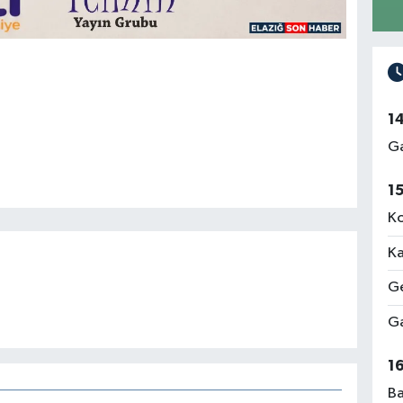
1
Ga
1
Ko
Ka
Ge
Ga
1
Ba