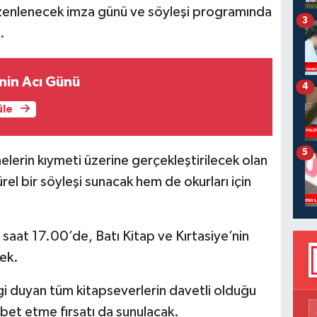
üzenlenecek imza günü ve söyleşi programında
3
.
nin Acı Günü
4
üle
5
lerin kıymeti üzerine gerçekleştirilecek olan
ürel bir söyleşi sunacak hem de okurları için
saat 17.00’de, Batı Kitap ve Kırtasiye’nin
ek.
gi duyan tüm kitapseverlerin davetli olduğu
et etme fırsatı da sunulacak.