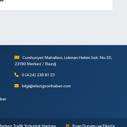
Cumhuriyet Mahallesi, Lokman Hekim Sok. No:35,
23190 Merkez / Elazığ
0 (424) 238 81 23
bilgi@elazigsonhaber.com
aber
erkez Trafik Yoğunluk Haritası
Puan Durumu ve Fikstür