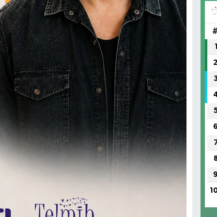
(H
SA
1