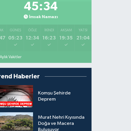
45:32
İmsak Namazı
AK
GÜNEŞ
ÖĞLE
İKINDI
AKŞAM
YATSI
47
05:23
12:34
16:23
19:35
21:04
Aylık Vakitler
rend Haberler
Komşu Şehirde
Deprem
Murat Nehri Kıyısında
Doğa ve Macera
Buluşuyor