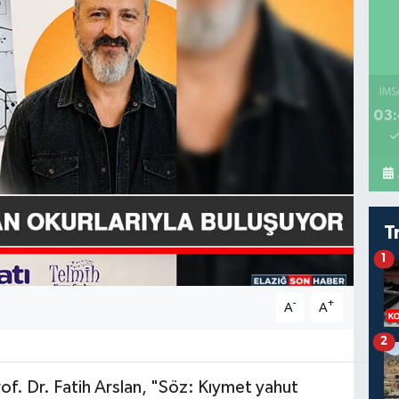
İMS
03:
T
1
-
+
A
A
2
of. Dr. Fatih Arslan, "Söz: Kıymet yahut