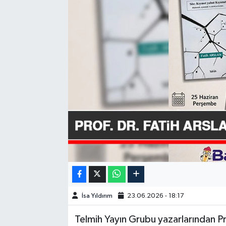
GÜNDEM
HABERDE İNSAN
KÜLTÜR-SANAT
MAGAZİN
MEDYA
ÖZEL HABER
POLİTİKA
İsa Yıldırım
23.06.2026 - 18:17
SAĞLIK
Telmih Yayın Grubu yazarlarından Pr
SİYASET