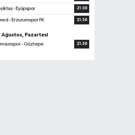
şiktaş - Eyüpspor
21:30
ed - Erzurumspor FK
21:30
7 Ağustos, Pazartesi
msunspor - Göztepe
21:30