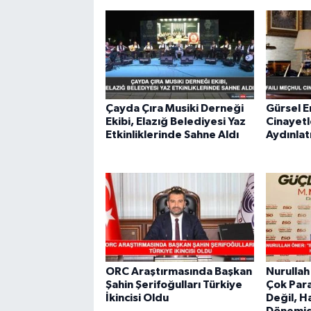
Çayda Çıra Musiki Derneği
Gürsel E
Ekibi, Elazığ Belediyesi Yaz
Cinayetl
Etkinliklerinde Sahne Aldı
Aydınlat
ORC Araştırmasında Başkan
Nurulla
Şahin Şerifoğulları Türkiye
Çok Par
İkincisi Oldu
Değil, 
Dönemid