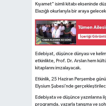
Kıyamet" isimli kitabı ekseninde d
Elazığlı okurlarıyla bir araya gelecek
SPOR
TEKNOLOJİ
Tümen Ailesi
YAŞAM
İçeriği Görünt
Edebiyat, düşünce dünyası ve kelime
etkinlikte, Prof. Dr. Arslan hem kült
kitaplarını imzalayacak.
Etkinlik, 25 Haziran Perşembe günü 
Elysium Şubesi’nde gerçekleştirilec
Edebiyata ve düşünce yazınlarına il
programda, yazarla tanışma ve sohb