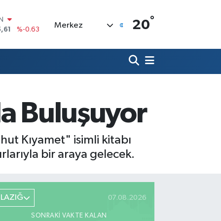
°
R
20
Merkez
04
%0
06
%-0.08
N
43
%0
ALTIN
40
%0.45
00
yla Buluşuyor
%70
IN
,61
%-0.63
hut Kıyamet" isimli kitabı
larıyla bir araya gelecek.
ELAZIĞ
07.08.2026
SONRAKI VAKTE KALAN