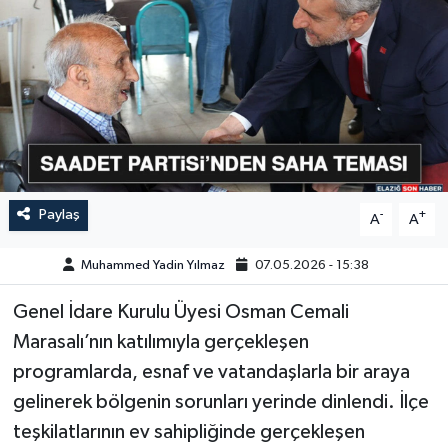
GÜNDEM
HABERDE İNSAN
KÜLTÜR-SANAT
MAGAZİN
Paylaş
-
+
A
A
MEDYA
Muhammed Yadin Yılmaz
07.05.2026 - 15:38
ÖZEL HABER
Genel İdare Kurulu Üyesi Osman Cemali
Marasalı’nın katılımıyla gerçekleşen
POLİTİKA
programlarda, esnaf ve vatandaşlarla bir araya
SAĞLIK
gelinerek bölgenin sorunları yerinde dinlendi. İlçe
teşkilatlarının ev sahipliğinde gerçekleşen
SİYASET