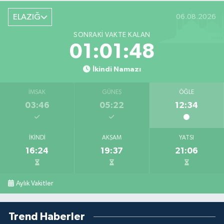
ELAZIĞ
06.08.2026
SONRAKI VAKTE KALAN
01:01:48
İkindi Namazı
İMSAK
GÜNEŞ
ÖĞLE
03:46
05:22
12:34
İKINDI
AKŞAM
YATSI
16:24
19:37
21:06
Aylık Vakitler
Trend Haberler