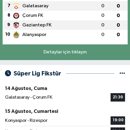
7
Galatasaray
0
0
8
Çorum FK
0
0
9
Gaziantep FK
0
0
10
Alanyaspor
0
0
Detaylar için tıklayın
Süper Lig Fikstür
14 Ağustos, Cuma
Galatasaray - Çorum FK
21:30
15 Ağustos, Cumartesi
Konyaspor - Rizespor
19:00