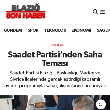
CANLI YAYIN
Merkez Hava Durumu
GÜNDEM
SPOR
TEKNOLOJİ
EKONOMİ
SAĞLI
ASAYİŞ
Merkez Trafik Yoğunluk Haritası
BİLİM VE TEKNOLOJİ
Süper Lig Puan Durumu ve Fikstür
GÜNDEM
Saadet Partisi’nden Saha
DÜNYA
Tüm Manşetler
Teması
EĞİTİM
Son Dakika Haberleri
Saadet Partisi Elazığ İl Başkanlığı, Maden ve
Sivrice ilçelerinde gerçekleştirdiği kapsamlı
EKONOMİ
Haber Arşivi
ziyaret programıyla saha çalışmalarını sürdürüyor.
ELAZIĞ
GENEL