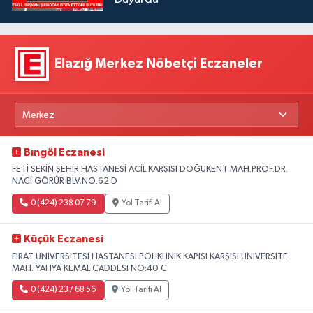
Elazığ Merkez Nöbetçi Eczaneler
Bıngöl Eczanesi
FETİ SEKİN ŞEHİR HASTANESİ ACİL KARŞISI DOĞUKENT MAH.PROF.DR.
NACİ GÖRÜR BLV.NO:62 D
0 (424) 238 07 79
Yol Tarifi Al
Küçük Eczanesi
FIRAT ÜNİVERSİTESİ HASTANESİ POLİKLİNİK KAPISI KARŞISI ÜNİVERSİTE
MAH. YAHYA KEMAL CADDESI NO:40 C
0 (424) 237 68 56
Yol Tarifi Al