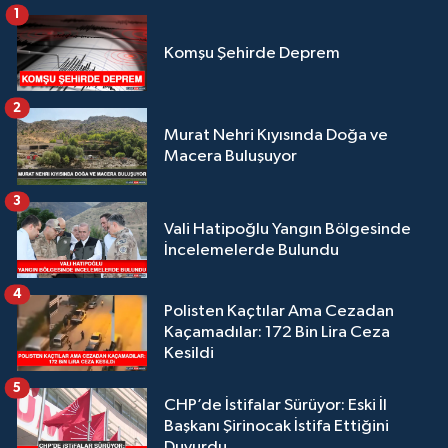
1
Komşu Şehirde Deprem
2
Murat Nehri Kıyısında Doğa ve
Macera Buluşuyor
3
Vali Hatipoğlu Yangın Bölgesinde
İncelemelerde Bulundu
4
Polisten Kaçtılar Ama Cezadan
Kaçamadılar: 172 Bin Lira Ceza
Kesildi
5
CHP’de İstifalar Sürüyor: Eski İl
Başkanı Şirinocak İstifa Ettiğini
Duyurdu