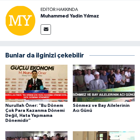
EDITÖR HAKKINDA
Muhammed Yadin Yılmaz
Bunlar da ilginizi çekebilir
Nurullah Öner: "Bu Dönem
Sönmez ve Bay Ailelerinin
Çok Para Kazanma Dönemi
Acı Günü
Değil, Hata Yapmama
Dönemidir"