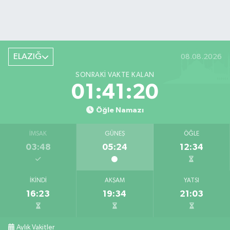
ELAZIĞ
08.08.2026
SONRAKI VAKTE KALAN
01:41:18
Öğle Namazı
İMSAK
GÜNEŞ
ÖĞLE
03:48
05:24
12:34
İKINDI
AKŞAM
YATSI
16:23
19:34
21:03
Aylık Vakitler