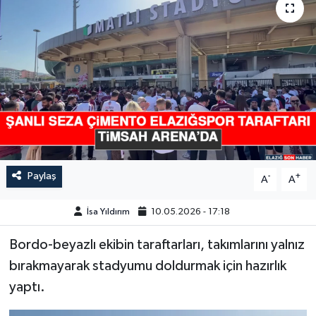
GÜNDEM
HABERDE İNSAN
KÜLTÜR-SANAT
MAGAZİN
MEDYA
Paylaş
-
+
A
A
ÖZEL HABER
İsa Yıldırım
10.05.2026 - 17:18
POLİTİKA
Bordo-beyazlı ekibin taraftarları, takımlarını yalnız
bırakmayarak stadyumu doldurmak için hazırlık
SAĞLIK
yaptı.
SİYASET