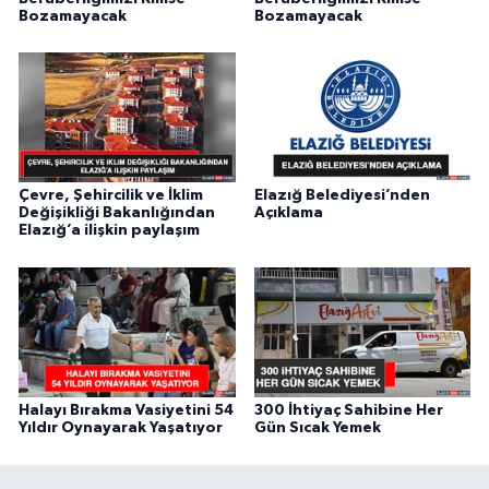
Bozamayacak
Bozamayacak
Çevre, Şehircilik ve İklim
Elazığ Belediyesi’nden
Değişikliği Bakanlığından
Açıklama
Elazığ’a ilişkin paylaşım
Halayı Bırakma Vasiyetini 54
300 İhtiyaç Sahibine Her
Yıldır Oynayarak Yaşatıyor
Gün Sıcak Yemek