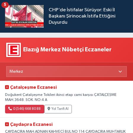
5
CHP’de İstifalar Sürüyor: Eski İl
Başkanı Şirinocak İstifa Ettiğini
Duyurdu
Elazığ Merkez Nöbetçi Eczaneler
Çatalçeşme Eczanesi
Doğukent Çatalçeşme Tokileri ikinci etap cami karşısı ÇATALÇEŞME
MAH.3648. SOK. NO:4 A
0 (546) 668 80 88
Yol Tarifi Al
Çaydaçıra Eczanesi
ÇAYDAÇIRA MAH.ADNAN KAHVECİ BUL.NO 114 ÇAYDAÇIRA MUHTARLIK