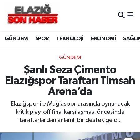
CANLI YAYIN
Merkez Hava Durumu
GÜNDEM
SPOR
TEKNOLOJİ
EKONOMİ
SAĞLI
ASAYİŞ
Merkez Trafik Yoğunluk Haritası
BİLİM VE TEKNOLOJİ
Süper Lig Puan Durumu ve Fikstür
GÜNDEM
Şanlı Seza Çimento
DÜNYA
Tüm Manşetler
Elazığspor Taraftarı Timsah
EĞİTİM
Son Dakika Haberleri
Arena’da
EKONOMİ
Haber Arşivi
Elazığspor ile Muğlaspor arasında oynanacak
kritik play-off final karşılaşması öncesinde
ELAZIĞ
taraftarlardan anlamlı bir destek geldi.
GENEL