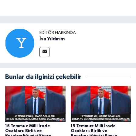
EDITÖR HAKKINDA
İsa Yıldırım
Bunlar da ilginizi çekebilir
15 Temmuz Milli İrade
15 Temmuz Milli İrade
Ocakları: Birlik ve
Ocakları: Birlik ve
Beraberliğimizi Kimse
Beraberliğimizi Kimse