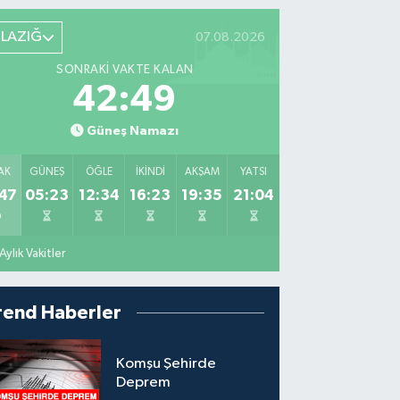
ELAZIĞ
07.08.2026
SONRAKI VAKTE KALAN
42:47
Güneş Namazı
AK
GÜNEŞ
ÖĞLE
İKINDI
AKŞAM
YATSI
47
05:23
12:34
16:23
19:35
21:04
Aylık Vakitler
rend Haberler
Komşu Şehirde
Deprem