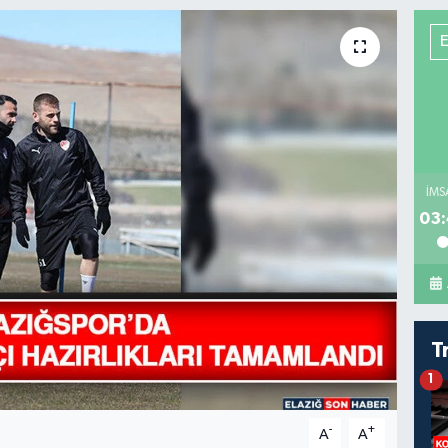
İMS
03:
T
1
-
+
A
A