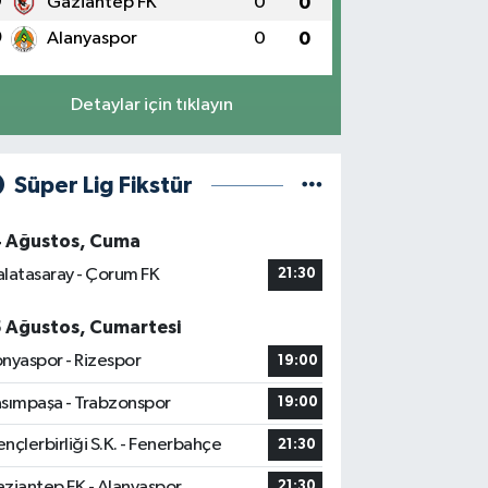
9
Gaziantep FK
0
0
0
Alanyaspor
0
0
Detaylar için tıklayın
Süper Lig Fikstür
4 Ağustos, Cuma
latasaray - Çorum FK
21:30
5 Ağustos, Cumartesi
nyaspor - Rizespor
19:00
sımpaşa - Trabzonspor
19:00
nçlerbirliği S.K. - Fenerbahçe
21:30
ziantep FK - Alanyaspor
21:30