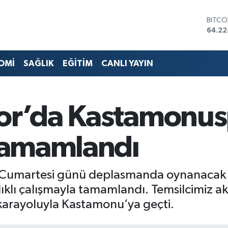
DOLA
47,71
EURO
55,03
STERL
OMİ
SAĞLIK
EĞİTİM
CANLI YAYIN
64,24
GRAM 
6510.
BİST1
por’da Kastamonus
13.79
BITCO
64.22
 Tamamlandı
 Cumartesi günü deplasmanda oynanacak
ırlıklı çalışmayla tamamlandı. Temsilcimiz ak
karayoluyla Kastamonu’ya geçti.