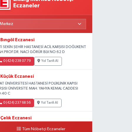
Eczaneler
Bıngöl Eczanesi
Tİ SEKİN ŞEHİR HASTANESİ ACİL KARŞISI DOĞUKENT
H.PROF.DR. NACİ GÖRÜR BLV.NO:62 D
0 (424) 238 07 79
Yol Tarifi Al
Küçük Eczanesi
RAT ÜNİVERSİTESİ HASTANESİ POLİKLİNİK KAPISI
RŞISI ÜNİVERSİTE MAH. YAHYA KEMAL CADDESI
:40 C
0 (424) 237 68 56
Yol Tarifi Al
Çelık Eczanesi
MİŞLİK TOKİ 1. ETAP CAMİİ KARŞISI GÜNEYKENT
Tüm Nöbetçi Eczaneler
H. 19730 SOK. NO:6 A