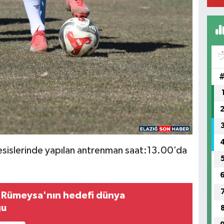
(H
SA
sislerinde yapılan antrenman saat:13.00’da
ü Rümeysa'nın hedefi dünya
ğu