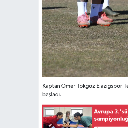
Kaptan Ömer Tokgöz Elazığspor Te
başladı.
Avrupa 3.'s
şampiyonlu