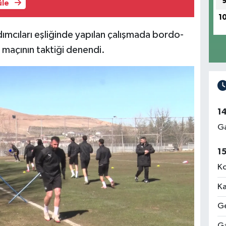
üle
1
dımcıları eşliğinde yapılan çalışmada bordo-
maçının taktiği denendi.
1
Ga
1
Ko
Ka
Ge
Ga