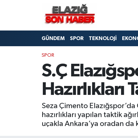
CANLI YAYIN
Merkez Hava Durumu
GÜNDEM
SPOR
TEKNOLOJİ
EKON
ASAYİŞ
Merkez Trafik Yoğunluk Haritası
BİLİM VE TEKNOLOJİ
Süper Lig Puan Durumu ve Fikstür
SPOR
S.Ç Elazığs
DÜNYA
Tüm Manşetler
Hazırlıkları
EĞİTİM
Son Dakika Haberleri
EKONOMİ
Haber Arşivi
Seza Çimento Elazığspor’da
hazırlıkları yapılan taktik ağ
ELAZIĞ
uçakla Ankara’ya oradan da 
GENEL