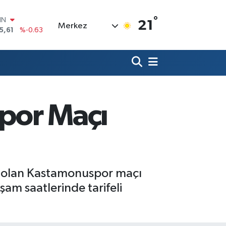
°
R
21
Merkez
43
%0.16
17
%-0.02
İN
63
%0.07
ALTIN
40
%0.45
00
por Maçı
9
%70
IN
5,61
%-0.63
 olan Kastamonuspor maçı
şam saatlerinde tarifeli