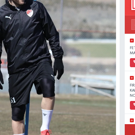
FE
MA
FI
KA
NO
YE
MA