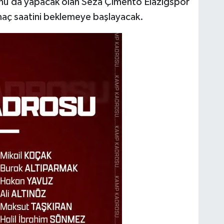
nu’da yapacak olan Seza Çimento Elazığspor
maç saatini beklemeye başlayacak.