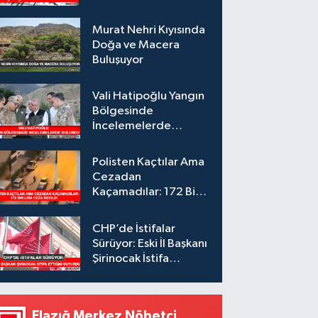
Murat Nehri Kıyısında
Doğa ve Macera
Buluşuyor
Vali Hatipoğlu Yangın
Bölgesinde
İncelemelerde
Bulundu
Polisten Kaçtılar Ama
Cezadan
Kaçamadılar: 172 Bin
Lira Ceza Kesildi
CHP’de İstifalar
Sürüyor: Eski İl Başkanı
Şirinocak İstifa
Ettiğini Duyurdu
Elazığ Merkez Nöbetçi