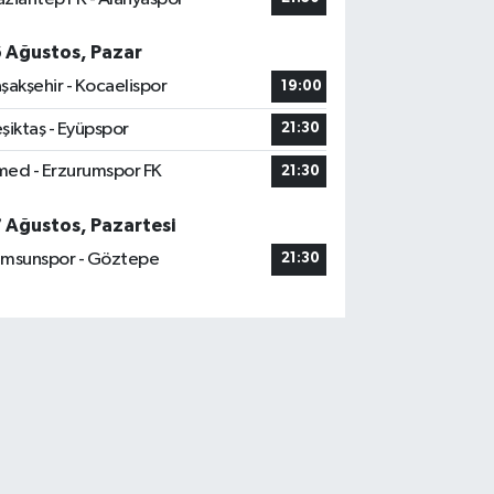
6 Ağustos, Pazar
şakşehir - Kocaelispor
19:00
şiktaş - Eyüpspor
21:30
ed - Erzurumspor FK
21:30
7 Ağustos, Pazartesi
msunspor - Göztepe
21:30