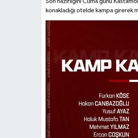
Son hazırlığını Cuma günü Kastamo
konakladığı otelde kampa girerek 