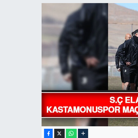
GÜNDEM
HABERDE İNSAN
KÜLTÜR-SANAT
MAGAZİN
MEDYA
ÖZEL HABER
POLİTİKA
SAĞLIK
SİYASET