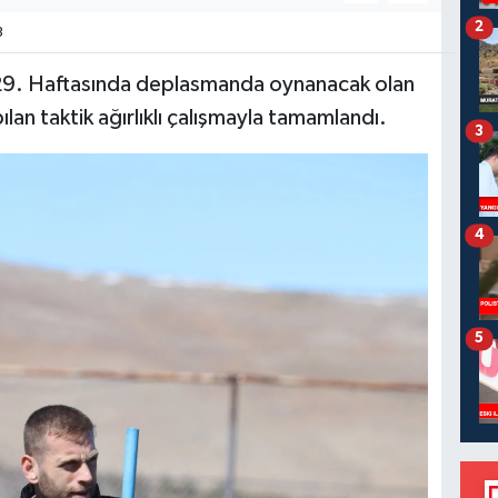
2
3
 29. Haftasında deplasmanda oynanacak olan
lan taktik ağırlıklı çalışmayla tamamlandı.
3
4
5