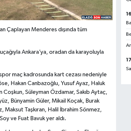
1
Ba
nan Çaplayan Menderes dışında tüm
Be
Am
i uçağıyla Ankara’ya, oradan da karayoluyla
1
Sa
spor maç kadrosunda kart cezası nedeniyle
Köse, Hakan Canbazoğlu, Yusuf Ayaz, Haluk
n Coşkun, Süleyman Özdamar, Sakıb Aytaç,
, Bünyamin Güler, Mikail Koçak, Burak
z, Maksut Taşkıran, Halil İbrahim Sönmez,
oy ve Fuat Bavuk yer aldı.