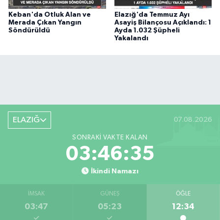
Keban'da Otluk Alan ve
Elazığ'da Temmuz Ayı
Merada Çıkan Yangın
Asayiş Bilançosu Açıklandı: 1
Söndürüldü
Ayda 1.032 Şüpheli
Yakalandı
ELAZIĞ
07.08.2026
SONRAKI VAKTE KALAN
03:46:35
İkindi Namazı
İMSAK
GÜNEŞ
ÖĞLE
03:47
05:23
12:34