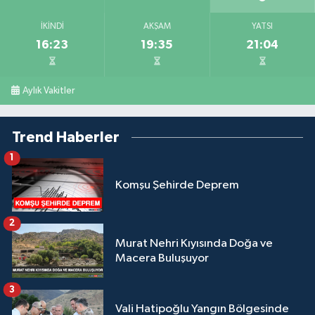
İKINDI
AKŞAM
YATSI
16:23
19:35
21:04
Aylık Vakitler
Trend Haberler
1
Komşu Şehirde Deprem
2
Murat Nehri Kıyısında Doğa ve
Macera Buluşuyor
3
Vali Hatipoğlu Yangın Bölgesinde