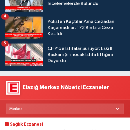
İncelemelerde Bulundu
4
Polisten Kaçtılar Ama Cezadan
Kaçamadılar: 172 Bin Lira Ceza
Kesildi
5
CHP’de İstifalar Sürüyor: Eski İl
Başkanı Şirinocak İstifa Ettiğini
Duyurdu
Elazığ Merkez Nöbetçi Eczaneler
Sağlık Eczanesi