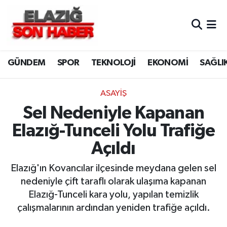
CANLI YAYIN
Merkez Hava Durumu
GÜNDEM
SPOR
TEKNOLOJİ
EKONOMİ
SAĞLI
ASAYİŞ
Merkez Trafik Yoğunluk Haritası
BİLİM VE TEKNOLOJİ
Süper Lig Puan Durumu ve Fikstür
ASAYİŞ
Sel Nedeniyle Kapanan
DÜNYA
Tüm Manşetler
Elazığ-Tunceli Yolu Trafiğe
EĞİTİM
Son Dakika Haberleri
Açıldı
EKONOMİ
Haber Arşivi
Elazığ'ın Kovancılar ilçesinde meydana gelen sel
nedeniyle çift taraflı olarak ulaşıma kapanan
ELAZIĞ
Elazığ-Tunceli kara yolu, yapılan temizlik
çalışmalarının ardından yeniden trafiğe açıldı.
GENEL