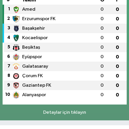
1
Amed
0
0
2
Erzurumspor FK
0
0
3
Başakşehir
0
0
4
Kocaelispor
0
0
5
Beşiktaş
0
0
6
Eyüpspor
0
0
7
Galatasaray
0
0
8
Çorum FK
0
0
9
Gaziantep FK
0
0
10
Alanyaspor
0
0
Detaylar için tıklayın