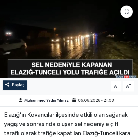
GÜNDEM
HABERDE İNSAN
KÜLTÜR-SANAT
MAGAZİN
MEDYA
Paylaş
-
+
A
A
ÖZEL HABER
Muhammed Yadin Yılmaz
06.06.2026 - 21:03
POLİTİKA
Elazığ'ın Kovancılar ilçesinde etkili olan sağanak
SAĞLIK
yağış ve sonrasında oluşan sel nedeniyle çift
taraflı olarak trafiğe kapatılan Elazığ-Tunceli kara
SİYASET