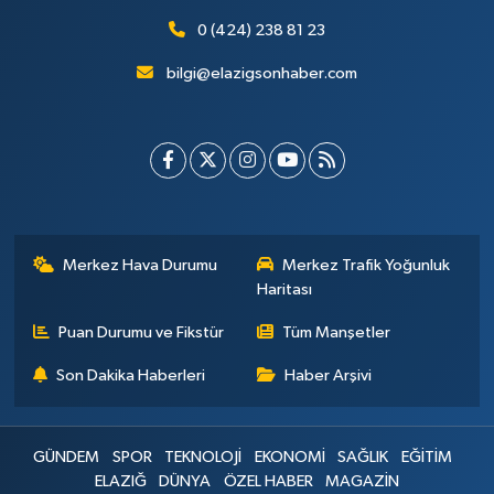
0 (424) 238 81 23
bilgi@elazigsonhaber.com
Merkez Hava Durumu
Merkez Trafik Yoğunluk
Haritası
Puan Durumu ve Fikstür
Tüm Manşetler
Son Dakika Haberleri
Haber Arşivi
GÜNDEM
SPOR
TEKNOLOJİ
EKONOMİ
SAĞLIK
EĞİTİM
ELAZIĞ
DÜNYA
ÖZEL HABER
MAGAZİN